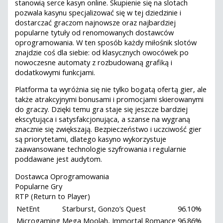
stanowią serce kasyn online. Skupienie się na slotach
pozwala kasynu specjalizować się w tej dziedzinie i
dostarczać graczom najnowsze oraz najbardziej
popularne tytuły od renomowanych dostawców
oprogramowania. W ten sposób każdy miłośnik slotów
znajdzie coś dla siebie: od klasycznych owocówek po
nowoczesne automaty z rozbudowaną grafiką i
dodatkowymi funkcjami.
Platforma ta wyróżnia się nie tylko bogatą ofertą gier, ale
także atrakcyjnymi bonusami i promocjami skierowanymi
do graczy. Dzięki temu gra staje się jeszcze bardziej
ekscytująca i satysfakcjonująca, a szanse na wygraną
znacznie się zwiększają. Bezpieczeństwo i uczciwość gier
są priorytetami, dlatego kasyno wykorzystuje
zaawansowane technologie szyfrowania i regularnie
poddawane jest audytom.
Dostawca Oprogramowania
Popularne Gry
RTP (Return to Player)
NetEnt
Starburst, Gonzo’s Quest
96.10%
Microgaming
Mega Moolah, Immortal Romance
96.86%