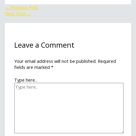
←
Previous Post
Next Post
→
Leave a Comment
Your email address will not be published.
Required
fields are marked
*
Type here..