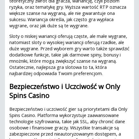
teoretyczny zwrot dla gracza, wariancję, czyli poziom
ryzyka, oraz tematykę gry. Wyższa wartość RTP oznacza
większe szanse na wygraną, ale nie gwarantuje ona
sukcesu. Wariancja określa, jak często gra wypłaca
wygrane, oraz jak duże są te wygrane.
Sloty o niskiej wariancji oferują częste, ale małe wygrane,
natomiast sloty o wysokiej wariancji oferują rzadkie, ale
duże wygrane. Przed wyborem gry warto także sprawdzić
dodatkowe funkcje, takie jak darmowe spiny, bonusy i
mnożniki, które mogą zwiększyć szanse na wygraną.
Ostatecznie, najlepsza gra slotowa to ta, która
najbardziej odpowiada Twoim preferencjom.
Bezpieczeństwo i Uczciwość w Only
Spins Casino
Bezpieczeństwo i uczciwość gier są priorytetami dla Only
Spins Casino. Platforma wykorzystuje zaawansowane
technologie szyfrowania, takie jak SSL, aby chronić dane
osobowe i finansowe graczy. Wszystkie transakcje są
zabezpieczone przed nieautoryzowanym dostępem, a