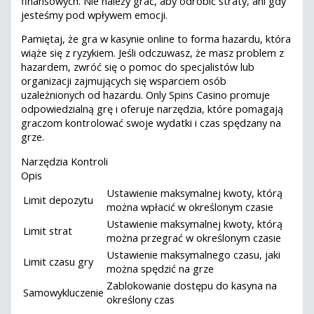
finansowych. Nie należy grać, aby odrobić straty, ani gdy
jesteśmy pod wpływem emocji.
Pamiętaj, że gra w kasynie online to forma hazardu, która
wiąże się z ryzykiem. Jeśli odczuwasz, że masz problem z
hazardem, zwróć się o pomoc do specjalistów lub
organizacji zajmujących się wsparciem osób
uzależnionych od hazardu. Only Spins Casino promuje
odpowiedzialną grę i oferuje narzędzia, które pomagają
graczom kontrolować swoje wydatki i czas spędzany na
grze.
Narzędzia Kontroli
Opis
Ustawienie maksymalnej kwoty, którą
Limit depozytu
można wpłacić w określonym czasie
Ustawienie maksymalnej kwoty, którą
Limit strat
można przegrać w określonym czasie
Ustawienie maksymalnego czasu, jaki
Limit czasu gry
można spędzić na grze
Zablokowanie dostępu do kasyna na
Samowykluczenie
określony czas