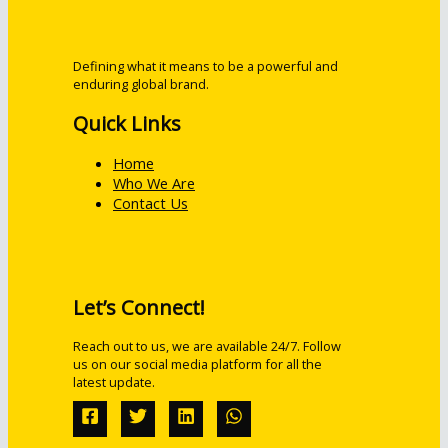
Defining what it means to be a powerful and
enduring global brand.
Quick Links
Home
Who We Are
Contact Us
Let’s Connect!
Reach out to us, we are available 24/7. Follow
us on our social media platform for all the
latest update.