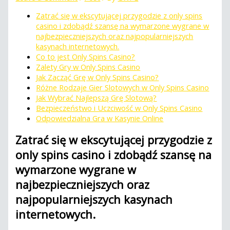
Zatrać się w ekscytującej przygodzie z only spins
casino i zdobądź szansę na wymarzone wygrane w
najbezpieczniejszych oraz najpopularniejszych
kasynach internetowych.
Co to jest Only Spins Casino?
Zalety Gry w Only Spins Casino
Jak Zacząć Grę w Only Spins Casino?
Różne Rodzaje Gier Slotowych w Only Spins Casino
Jak Wybrać Najlepszą Grę Slotową?
Bezpieczeństwo i Uczciwość w Only Spins Casino
Odpowiedzialna Gra w Kasynie Online
Zatrać się w ekscytującej przygodzie z
only spins casino i zdobądź szansę na
wymarzone wygrane w
najbezpieczniejszych oraz
najpopularniejszych kasynach
internetowych.