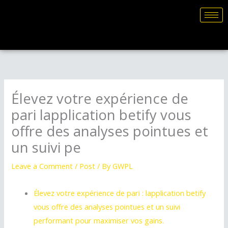
Skip
to
content
Élevez votre expérience de
pari lapplication betify vous
offre des analyses pointues et
un suivi pe
Leave a Comment
/
Post
/ By
GWPL
Élevez votre expérience de pari : lapplication betify
vous offre des analyses pointues et un suivi
performant pour maximiser vos gains.