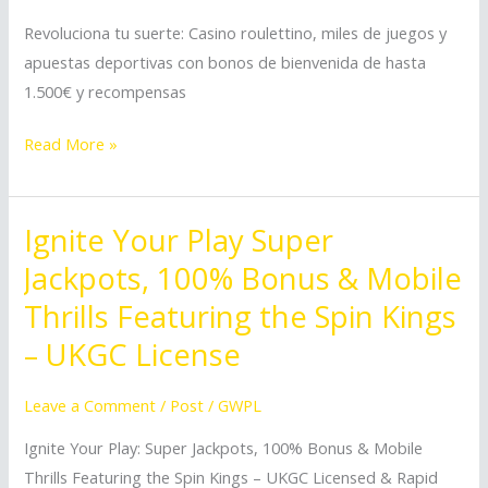
juegos
Revoluciona tu suerte: Casino roulettino, miles de juegos y
y
apuestas deportivas con bonos de bienvenida de hasta
apuestas
1.500€ y recompensas
deportivas
con
Read More »
bonos
de
bienveni
Ignite Your Play Super
Ignite
Your
Jackpots, 100% Bonus & Mobile
Play
Thrills Featuring the Spin Kings
Super
– UKGC License
Jackpots,
100%
Leave a Comment
/
Post
/
GWPL
Bonus
&
Ignite Your Play: Super Jackpots, 100% Bonus & Mobile
Mobile
Thrills Featuring the Spin Kings – UKGC Licensed & Rapid