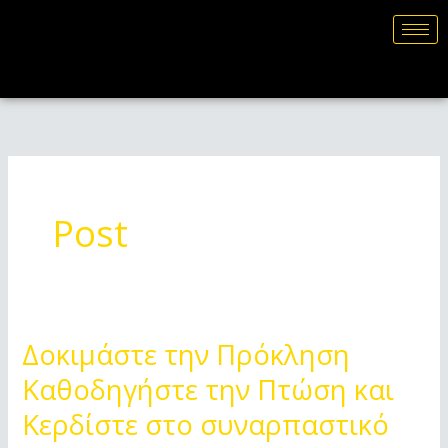
Skip
to
content
Post
Δοκιμάστε την Πρόκληση
Δοκιμάστε
την
Καθοδηγήστε την Πτώση και
Πρόκληση
Κερδίστε στο συναρπαστικό
Καθοδηγήστε