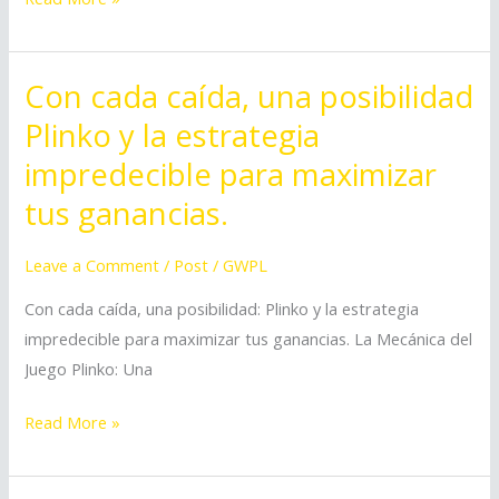
Spin
Kings
Con cada caída, una posibilidad
Con
cada
Plinko y la estrategia
caída,
impredecible para maximizar
una
tus ganancias.
posibilidad
Plinko
Leave a Comment
/
Post
/
GWPL
y
la
Con cada caída, una posibilidad: Plinko y la estrategia
estrategia
impredecible para maximizar tus ganancias. La Mecánica del
impredecible
Juego Plinko: Una
para
maximizar
Read More »
tus
ganancias.