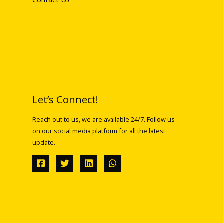
Let’s Connect!
Reach out to us, we are available 24/7. Follow us
on our social media platform for all the latest
update.