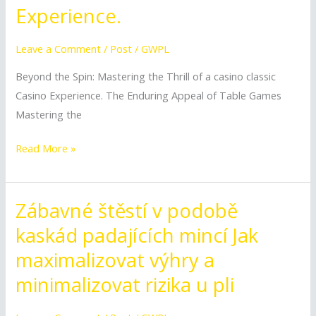
Spin
Experience.
Mastering
the
Leave a Comment
/
Post
/
GWPL
Thrill
Beyond the Spin: Mastering the Thrill of a casino classic
of
Casino Experience. The Enduring Appeal of Table Games
a
Mastering the
casino
classic
Read More »
Casino
Experience.
Zábavné štěstí v podobě
Zábavné
štěstí
kaskád padajících mincí Jak
v
maximalizovat výhry a
podobě
minimalizovat rizika u pli
kaskád
padajících