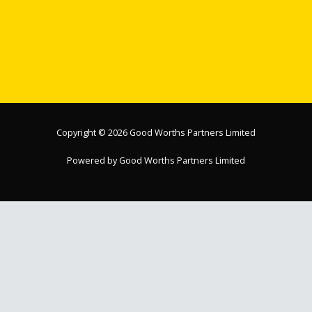
Copyright © 2026 Good Worths Partners Limited
Powered by Good Worths Partners Limited