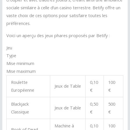
sociale similaire à celle d’un casino terrestre. Betify offre un
vaste choix de ces options pour satisfaire toutes les
préférences.
Voici un aperçu des jeux phares proposés par Betify :
Jeu
Type
Mise minimum
Mise maximum
Roulette
0,10
100
Jeux de Table
Européenne
€
€
Blackjack
0,50
500
Jeux de Table
Classique
€
€
Machine à
0,10
100
Book of Dead