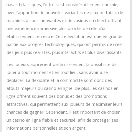
hasard classiques, l’offre s’est considérablement enrichie,
avec l’apparition de nouvelles variantes de jeux de table, de
machines à sous innovantes et de casinos en direct offrant
une expérience immersive plus proche de celle d’un
établissement terrestre. Cette évolution est due en grande
partie aux progrès technologiques, qui ont permis de créer
des jeux plus réalistes, plus interactifs et plus divertissants.
Les joueurs apprécient particulièrement la possibilité de
jouer à tout moment et en tout lieu, sans avoir à se
déplacer. La flexibilité et la commodité sont donc des
atouts majeurs du casino en ligne. De plus, les casinos en
ligne offrent souvent des bonus et des promotions
attractives, qui permettent aux joueurs de maximiser leurs
chances de gagner. Cependant, il est important de choisir
un casino en ligne fiable et sécurisé, afin de protéger ses
informations personnelles et son argent.