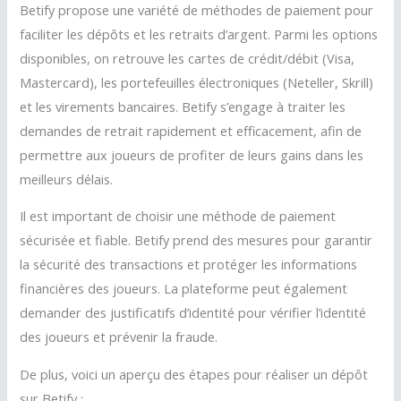
Betify propose une variété de méthodes de paiement pour
faciliter les dépôts et les retraits d’argent. Parmi les options
disponibles, on retrouve les cartes de crédit/débit (Visa,
Mastercard), les portefeuilles électroniques (Neteller, Skrill)
et les virements bancaires. Betify s’engage à traiter les
demandes de retrait rapidement et efficacement, afin de
permettre aux joueurs de profiter de leurs gains dans les
meilleurs délais.
Il est important de choisir une méthode de paiement
sécurisée et fiable. Betify prend des mesures pour garantir
la sécurité des transactions et protéger les informations
financières des joueurs. La plateforme peut également
demander des justificatifs d’identité pour vérifier l’identité
des joueurs et prévenir la fraude.
De plus, voici un aperçu des étapes pour réaliser un dépôt
sur Betify :