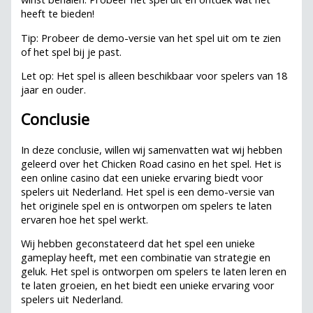
heeft te bieden!
Tip: Probeer de demo-versie van het spel uit om te zien
of het spel bij je past.
Let op: Het spel is alleen beschikbaar voor spelers van 18
jaar en ouder.
Conclusie
In deze conclusie, willen wij samenvatten wat wij hebben
geleerd over het Chicken Road casino en het spel. Het is
een online casino dat een unieke ervaring biedt voor
spelers uit Nederland. Het spel is een demo-versie van
het originele spel en is ontworpen om spelers te laten
ervaren hoe het spel werkt.
Wij hebben geconstateerd dat het spel een unieke
gameplay heeft, met een combinatie van strategie en
geluk. Het spel is ontworpen om spelers te laten leren en
te laten groeien, en het biedt een unieke ervaring voor
spelers uit Nederland.