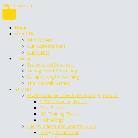
Skip to content
Home
About Us
Who We Are
Our Accreditations
Our Clients
Training
Training and Coaching
Management Consulting
Gallup Strength Coaching
The Maxwell Method
Services
Professional Services & Technology (PS & T)
CIPMN Training Tracks
Data Services
ISO Training Tracks
Technology
Energy Marine and Security (EMS)
Energy, Oil and Gas