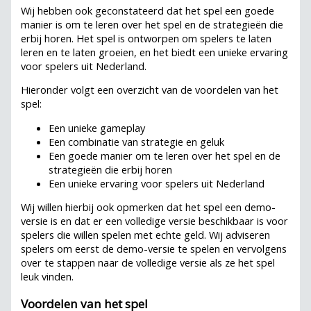
Wij hebben ook geconstateerd dat het spel een goede
manier is om te leren over het spel en de strategieën die
erbij horen. Het spel is ontworpen om spelers te laten
leren en te laten groeien, en het biedt een unieke ervaring
voor spelers uit Nederland.
Hieronder volgt een overzicht van de voordelen van het
spel:
Een unieke gameplay
Een combinatie van strategie en geluk
Een goede manier om te leren over het spel en de
strategieën die erbij horen
Een unieke ervaring voor spelers uit Nederland
Wij willen hierbij ook opmerken dat het spel een demo-
versie is en dat er een volledige versie beschikbaar is voor
spelers die willen spelen met echte geld. Wij adviseren
spelers om eerst de demo-versie te spelen en vervolgens
over te stappen naar de volledige versie als ze het spel
leuk vinden.
Voordelen van het spel