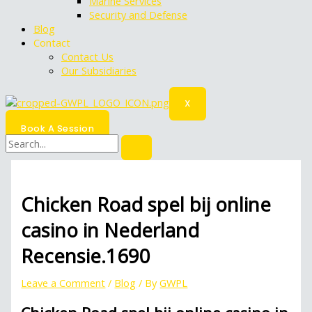
Marine Services
Security and Defense
Blog
Contact
Contact Us
Our Subsidiaries
X
Book A Session
Chicken Road spel bij online
casino in Nederland
Recensie.1690
Leave a Comment
/
Blog
/ By
GWPL