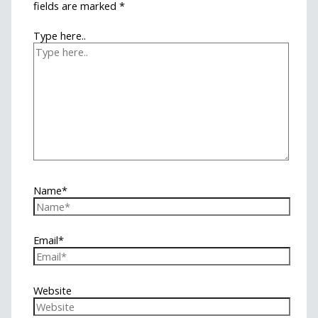
fields are marked
*
Type here..
Name*
Email*
Website