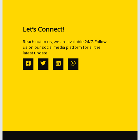
Let’s Connect!
Reach out to us, we are available 24/7. Follow
us on our social media platform for all the
latest update.