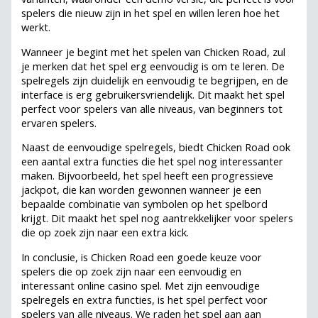
spelers die nieuw zijn in het spel en willen leren hoe het
werkt.
Wanneer je begint met het spelen van Chicken Road, zul
je merken dat het spel erg eenvoudig is om te leren. De
spelregels zijn duidelijk en eenvoudig te begrijpen, en de
interface is erg gebruikersvriendelijk. Dit maakt het spel
perfect voor spelers van alle niveaus, van beginners tot
ervaren spelers.
Naast de eenvoudige spelregels, biedt Chicken Road ook
een aantal extra functies die het spel nog interessanter
maken. Bijvoorbeeld, het spel heeft een progressieve
jackpot, die kan worden gewonnen wanneer je een
bepaalde combinatie van symbolen op het spelbord
krijgt. Dit maakt het spel nog aantrekkelijker voor spelers
die op zoek zijn naar een extra kick.
In conclusie, is Chicken Road een goede keuze voor
spelers die op zoek zijn naar een eenvoudig en
interessant online casino spel. Met zijn eenvoudige
spelregels en extra functies, is het spel perfect voor
spelers van alle niveaus. We raden het spel aan aan