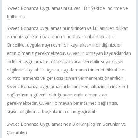
Sweet Bonanza Uygulamasını Güvenli Bir Şekilde İndirme ve
Kullanma
Sweet Bonanza uygulamasını indirirken ve kullanırken dikkat
etmeniz gereken bazı önemli noktalar bulunmaktadır.
Öncelikle, uygulamayı resmi bir kaynaktan indirdiğinizden
emin olmanız gerekmektedir. Güvenilir olmayan kaynaklardan
indirilen uygulamalar, cihazınıza zarar verebilir veya kişisel
bilgilerinizi çalabilir. Ayrıca, uygulamanın izinlerini dikkatlice
kontrol etmeniz ve gereksiz izinleri vermemeniz önemlidir.
Sweet Bonanza uygulamasını kullanırken, cihazınızın internet
bağlantısının güvenli olduğundan emin olmanız da
gerekmektedir. Güvenli olmayan bir internet bağlantısı,
kişisel bilgilerinizi başkalarının eline geçirebilir.
Sweet Bonanza Uygulamasında Sık Karşılaşılan Sorunlar ve
Çözümleri