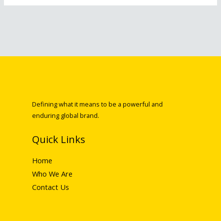
Defining what it means to be a powerful and
enduring global brand.
Quick Links
Home
Who We Are
Contact Us