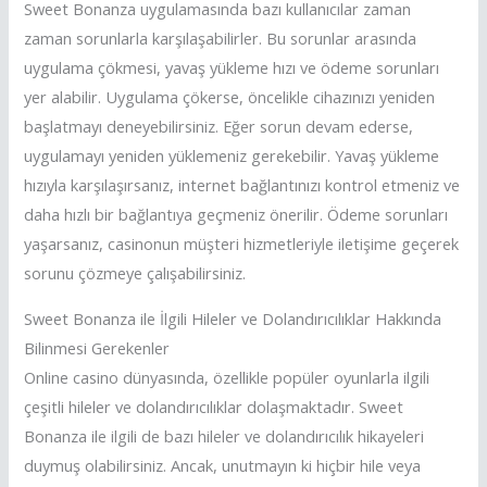
Sweet Bonanza uygulamasında bazı kullanıcılar zaman
zaman sorunlarla karşılaşabilirler. Bu sorunlar arasında
uygulama çökmesi, yavaş yükleme hızı ve ödeme sorunları
yer alabilir. Uygulama çökerse, öncelikle cihazınızı yeniden
başlatmayı deneyebilirsiniz. Eğer sorun devam ederse,
uygulamayı yeniden yüklemeniz gerekebilir. Yavaş yükleme
hızıyla karşılaşırsanız, internet bağlantınızı kontrol etmeniz ve
daha hızlı bir bağlantıya geçmeniz önerilir. Ödeme sorunları
yaşarsanız, casinonun müşteri hizmetleriyle iletişime geçerek
sorunu çözmeye çalışabilirsiniz.
Sweet Bonanza ile İlgili Hileler ve Dolandırıcılıklar Hakkında
Bilinmesi Gerekenler
Online casino dünyasında, özellikle popüler oyunlarla ilgili
çeşitli hileler ve dolandırıcılıklar dolaşmaktadır. Sweet
Bonanza ile ilgili de bazı hileler ve dolandırıcılık hikayeleri
duymuş olabilirsiniz. Ancak, unutmayın ki hiçbir hile veya