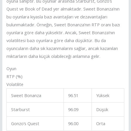
oyuna sahiptir. Bu oyunlar arasında Starburst, Gonzo’s
Quest ve Book of Dead yer almaktadır. Sweet Bonanza’nın
bu oyunlara kıyasla bazı avantajları ve dezavantajları
bulunmaktadır. Örneğin, Sweet Bonanza’nın RTP oranı bazı
oyunlara göre daha yüksektir. Ancak, Sweet Bonanza’nın
volatilitesi bazı oyunlara göre daha düşüktür. Bu da
oyuncuların daha sık kazanmalarını sağlar, ancak kazanılan
miktarların daha küçük olabileceği anlamına gelir.
Oyun
RTP (%)
Volatilite
Sweet Bonanza
96.51
Yüksek
Starburst
96.09
Düşük
Gonzo’s Quest
96.00
Orta