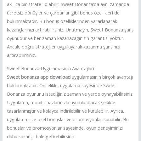
akıllıca bir strateji olabilir. Sweet Bonanza’da aynı zamanda
ücretsiz dönüşler ve çarpanlar gibi bonus özellikleri de
bulunmaktadır. Bu bonus özelliklerinden yararlanarak
kazançlarınızı artırabilirsiniz. Unutmayın, Sweet Bonanza şans
oyunudur ve her zaman kazanacağınızın garantisi yoktur.
Ancak, doğru stratejiler uygulayarak kazanma şansınızı
artırabilirsiniz.
Sweet Bonanza Uygulamasının Avantajları
Sweet bonanza app download
uygulamasının birçok avantajı
bulunmaktadır. Öncelikle, uygulama sayesinde Sweet
Bonanza oyununu istediğiniz zaman ve yerde oynayabilirsiniz.
Uygulama, mobil cihazlarınızla uyumlu olacak şekilde
tasarlanmıştır ve kolayca indirilebilir ve kurulabilir. Ayrıca,
uygulama size özel bonuslar ve promosyonlar sunabilir. Bu
bonuslar ve promosyonlar sayesinde, oyun deneyiminizi
daha kazançlı hale getirebilirsiniz.