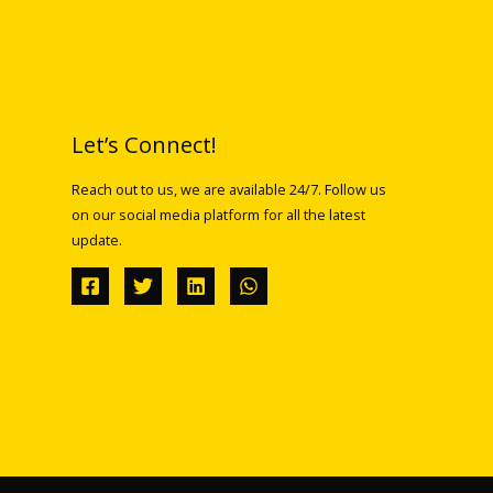
Let’s Connect!
Reach out to us, we are available 24/7. Follow us
on our social media platform for all the latest
update.