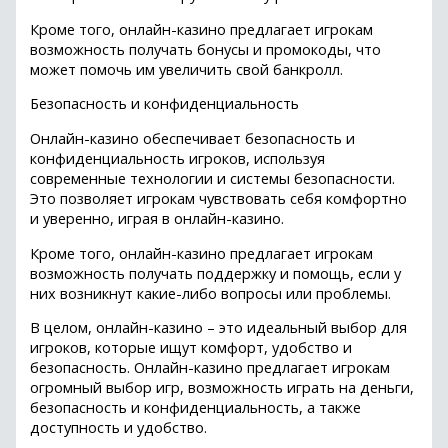
Кроме того, онлайн-казино предлагает игрокам
возможность получать бонусы и промокоды, что
может помочь им увеличить свой банкролл.
Безопасность и конфиденциальность
Онлайн-казино обеспечивает безопасность и
конфиденциальность игроков, используя
современные технологии и системы безопасности.
Это позволяет игрокам чувствовать себя комфортно
и уверенно, играя в онлайн-казино.
Кроме того, онлайн-казино предлагает игрокам
возможность получать поддержку и помощь, если у
них возникнут какие-либо вопросы или проблемы.
В целом, онлайн-казино – это идеальный выбор для
игроков, которые ищут комфорт, удобство и
безопасность. Онлайн-казино предлагает игрокам
огромный выбор игр, возможность играть на деньги,
безопасность и конфиденциальность, а также
доступность и удобство.