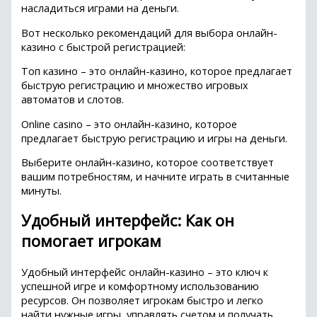
насладиться играми на деньги.
Вот несколько рекомендаций для выбора онлайн-
казино с быстрой регистрацией:
Топ казино – это онлайн-казино, которое предлагает
быструю регистрацию и множество игровых
автоматов и слотов.
Online casino – это онлайн-казино, которое
предлагает быструю регистрацию и игры на деньги.
Выберите онлайн-казино, которое соответствует
вашим потребностям, и начните играть в считанные
минуты.
Удобный интерфейс: Как он
помогает игрокам
Удобный интерфейс онлайн-казино – это ключ к
успешной игре и комфортному использованию
ресурсов. Он позволяет игрокам быстро и легко
найти нужные игры, управлять счетом и получать