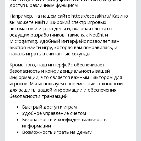
доступ к различным функциям.
Например, на нашем сайте https://ecosakh.ru/ Казино
вы можете найти широкий спектр игровых
автоматов и игр на деньги, включая слоты от
ведущих разработчиков, такие как NetEnt и
Microgaming. Удобный интерфейс позволяет вам
быстро найти игру, которая вам понравилась, и
начать играть в считанные секунды.
Кроме того, наш интерфейс обеспечивает
безопасность и конфиденциальность вашей
информации, что является важным фактором для
игроков. Мы используем современные технологии
для защиты вашей информации и обеспечения
безопасности транзакций.
Быстрый доступ к играм
Удобное управление счетом
Безопасность и конфиденциальность
информации
Возможность играть на деньги