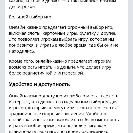
казино, которые делают его так привлекательным
для игроков.
Большой выбор игр
Онлайн-казино предлагает огромный выбор игр,
включая слоты, карточные игры, рулетку и другие.
Это позволяет игрокам выбрать игру, которая им
понравится, и играть в любое время, где бы они не
находились.
Кроме того, онлайн-казино предлагает игрокам
возможность играть на деньги, что делает игру
более реалистичной и интересной.
Удобство и доступность
Онлайн-казино доступно из любого места, где есть
интернет, что делает его идеальным выбором для
игроков, которые не могут или не хотят посещать
традиционные игорные заведения. Удобство
онлайн-казино также включает в себя возможность
играть в любое время, что позволяет игрокам
планировать свою игру по своему расписанию.