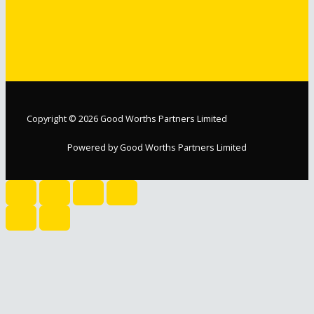
Copyright © 2026 Good Worths Partners Limited
Powered by Good Worths Partners Limited