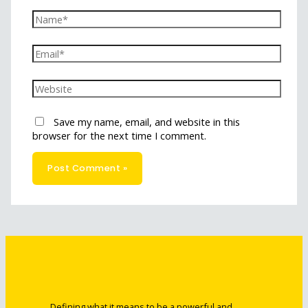
Save my name, email, and website in this
browser for the next time I comment.
Defining what it means to be a powerful and