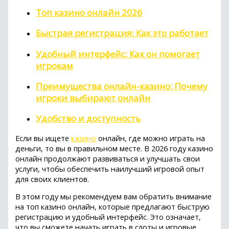
Топ казино онлайн 2026
Быстрая регистрация: Как это работает
Удобный интерфейс: Как он помогает
игрокам
Преимущества онлайн-казино: Почему
игроки выбирают онлайн
Удобство и доступность
Если вы ищете
казино
онлайн, где можно играть на
деньги, то вы в правильном месте. В 2026 году казино
онлайн продолжают развиваться и улучшать свои
услуги, чтобы обеспечить наилучший игровой опыт
для своих клиентов.
В этом году мы рекомендуем вам обратить внимание
на топ казино онлайн, которые предлагают быструю
регистрацию и удобный интерфейс. Это означает,
что вы сможете начать играть в слоты и игровые