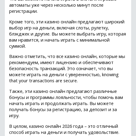
автоматы уже через несколько минут после
регистрации.
Кроме того, эти казино онлайн предлагают широкий
выбор игр на деньги, включая слоты, рулетку,
блэкджек и другие. Вы можете выбрать игру, которая
вам нравится, и начать играть с минимальной
суммой.
Важно отметить, что все казино онлайн, которые мы
рекомендуем, имеют лицензию и обеспечивают
безопасность транзакций. Это означает, что вы
можете играть на деньги с уверенностью, knowing
that your transactions are secure.
Также, эти казино онлайн предлагают различные
бонусы и программы лояльности, чтобы помочь вам
начать играть и продолжать играть. Вы можете
получать бонусы за регистрацию, за депозит и за
игру.
В целом, казино онлайн 2026 года – это отличный
способ играть на деньги и получать удовольствие.