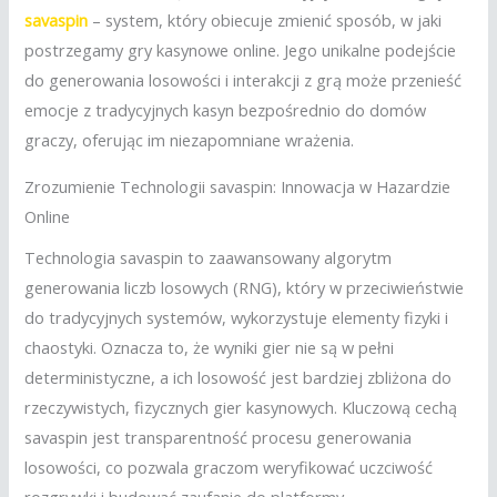
savaspin
– system, który obiecuje zmienić sposób, w jaki
postrzegamy gry kasynowe online. Jego unikalne podejście
do generowania losowości i interakcji z grą może przenieść
emocje z tradycyjnych kasyn bezpośrednio do domów
graczy, oferując im niezapomniane wrażenia.
Zrozumienie Technologii savaspin: Innowacja w Hazardzie
Online
Technologia savaspin to zaawansowany algorytm
generowania liczb losowych (RNG), który w przeciwieństwie
do tradycyjnych systemów, wykorzystuje elementy fizyki i
chaostyki. Oznacza to, że wyniki gier nie są w pełni
deterministyczne, a ich losowość jest bardziej zbliżona do
rzeczywistych, fizycznych gier kasynowych. Kluczową cechą
savaspin jest transparentność procesu generowania
losowości, co pozwala graczom weryfikować uczciwość