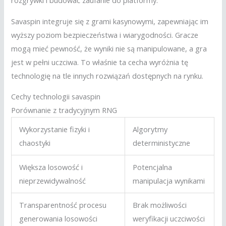
rozgrywki i budować zaufanie do platformy.
Savaspin integruje się z grami kasynowymi, zapewniając im
wyższy poziom bezpieczeństwa i wiarygodności. Gracze
mogą mieć pewność, że wyniki nie są manipulowane, a gra
jest w pełni uczciwa. To właśnie ta cecha wyróżnia tę
technologię na tle innych rozwiązań dostępnych na rynku.
Cechy technologii savaspin
Porównanie z tradycyjnym RNG
Wykorzystanie fizyki i
Algorytmy
chaostyki
deterministyczne
Większa losowość i
Potencjalna
nieprzewidywalność
manipulacja wynikami
Transparentność procesu
Brak możliwości
generowania losowości
weryfikacji uczciwości