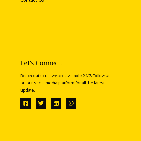
Let’s Connect!
Reach out to us, we are available 24/7. Follow us
on our social media platform for all the latest
update.