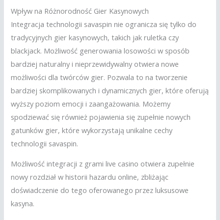
Wpływ na Różnorodność Gier Kasynowych
Integracja technologii savaspin nie ogranicza się tylko do
tradycyjnych gier kasynowych, takich jak ruletka czy
blackjack. Możliwość generowania losowości w sposób
bardziej naturalny i nieprzewidywalny otwiera nowe
możliwości dla twórców gier. Pozwala to na tworzenie
bardziej skomplikowanych i dynamicznych gier, które oferują
wyższy poziom emocji i zaangażowania. Możemy
spodziewać się również pojawienia się zupełnie nowych
gatunków gier, które wykorzystają unikalne cechy
technologii savaspin.
Możliwość integracji z grami live casino otwiera zupełnie
nowy rozdział w historii hazardu online, zbliżając
doświadczenie do tego oferowanego przez luksusowe
kasyna.