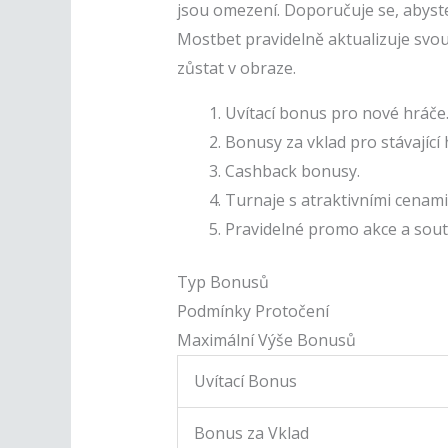
jsou omezení. Doporučuje se, abyst
Mostbet pravidelně aktualizuje svo
zůstat v obraze.
Uvítací bonus pro nové hráče
Bonusy za vklad pro stávající 
Cashback bonusy.
Turnaje s atraktivními cenami
Pravidelné promo akce a sout
Typ Bonusů
Podmínky Protočení
Maximální Výše Bonusů
Uvítací Bonus
Bonus za Vklad