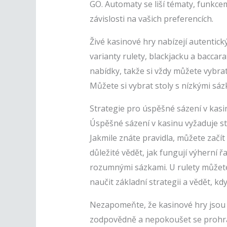
GO. Automaty se liší tématy, funkce
závislosti na vašich preferencích.
Živé kasinové hry nabízejí autentick
varianty rulety, blackjacku a baccar
nabídky, takže si vždy můžete vybrat 
Můžete si vybrat stoly s nízkými sá
Strategie pro úspěšné sázení v kasi
Úspěšné sázení v kasinu vyžaduje stra
Jakmile znáte pravidla, můžete začít
důležité vědět, jak fungují výherní 
rozumnými sázkami. U rulety můžete 
naučit základní strategii a vědět, kdy
Nezapomeňte, že kasinové hry jsou za
zodpovědně a nepokoušet se prohrát 