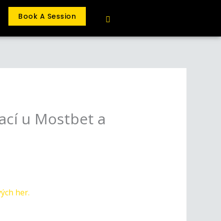
Book A Session
ací u Mostbet a
ých her.