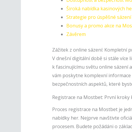
Dostupnost a bezpečnost Mo
Široká nabídka kasinových h
Strategie pro úspěšné sázení
Bonusy a promo akce na Mos
Závěrem
Zážitek z online sázení: Kompletní 
V dnešní digitální době si stále více
k fascinujícímu světu online sázení
vám poskytne komplexní informace o
bezpečnostních aspektů, které byste
Registrace na Mostbet: První kroky 
Proces registrace na Mostbet je jed
nabídky her. Nejprve navštivte ofici
procesem. Budete požádáni o základní