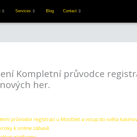
g
Services
Blog
Contact
ázení Kompletní průvodce registr
inových her.
letní průvodce registrací u Mostbet a vstup do světa kasinov
kroky k online zábavě