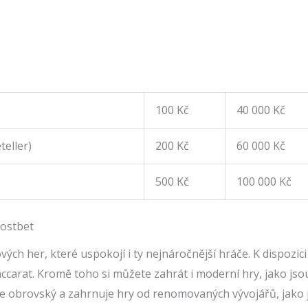
100 Kč
40 000 Kč
teller)
200 Kč
60 000 Kč
500 Kč
100 000 Kč
Mostbet
ých her, které uspokojí i ty nejnáročnější hráče. K dispozici
accarat. Kromě toho si můžete zahrát i moderní hry, jako jsou
je obrovský a zahrnuje hry od renomovaných vývojářů, jako 