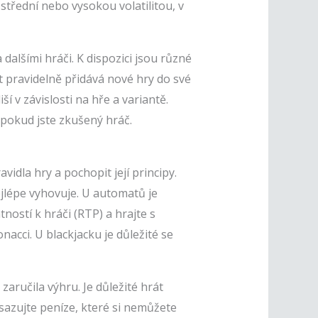
střední nebo vysokou volatilitou, v
dalšími hráči. K dispozici jsou různé
et pravidelně přidává nové hry do své
ší v závislosti na hře a variantě.
 pokud jste zkušený hráč.
vidla hry a pochopit její principy.
ejlépe vyhovuje. U automatů je
ností k hráči (RTP) a hrajte s
acci. U blackjacku je důležité se
aručila výhru. Je důležité hrát
sazujte peníze, které si nemůžete