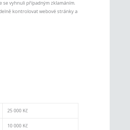
te se vyhnuli případným zklamáním.
delně kontrolovat webové stránky a
25 000 Kč
10 000 Kč