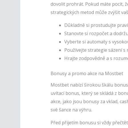
dovolit prohrát. Pokud máte pocit, 
strategických metod může zvýšit vaš
Důkladně si prostudujte pravi
Stanovte si rozpočet a dodržu
Vyberte si automaty s vysoko
Používejte strategie sázení s
Hrajte zodpovědně a s rozum
Bonusy a promo akce na Mostbet
Mostbet nabízí širokou škálu bonusů
uvítací bonus, který se skládá z bon
akce, jako jsou bonusy za vklad, cas
své šance na výhru.
Před přijetím bonusu si vždy přečt