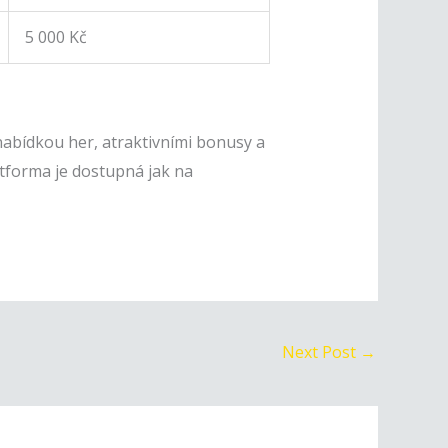
5 000 Kč
 nabídkou her, atraktivními bonusy a
atforma je dostupná jak na
Next Post
→