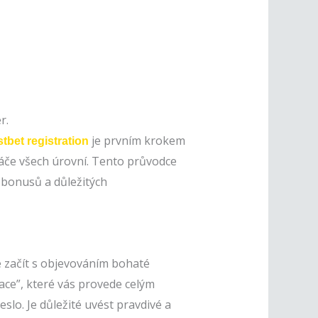
r.
je prvním krokem
tbet registration
ráče všech úrovní. Tento průvodce
 bonusů a důležitých
e začít s objevováním bohaté
race”, které vás provede celým
slo. Je důležité uvést pravdivé a