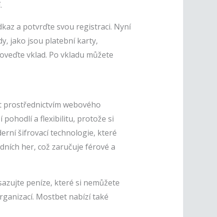
.
kaz a potvrďte svou registraci. Nyní
y, jako jsou platební karty,
roveďte vklad. Po vkladu můžete
vat prostřednictvím webového
pohodlí a flexibilitu, protože si
rní šifrovací technologie, které
dních her, což zaručuje férové a
sazujte peníze, které si nemůžete
rganizací. Mostbet nabízí také