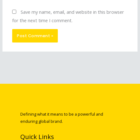
Save my name, email, and website in this browser
for the next time I comment.
Defining what it means to be a powerful and
enduring global brand.
Quick Links