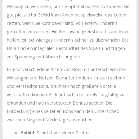
Wirkung zu verstehen, um sie optimal nutzen zu können. Ein
gut platzierter Schild kann Ihnen beispielsweise das Leben
retten, wenn Sie kurz davor sind, von einem Hindernis
getroffen zu werden. Ein Geschwindigkeitsboost kann Ihnen
helfen, ein schwieriges Hindernis schnell zu überwinden. Die
Boni sind ein integraler Bestandteil des Spiels und tragen
zur Spannung und Abwechslung bei.
Es gibt verschiedene Arten von Boni mit unterschiedlichen
Wirkungen und Nutzen. Darunter finden sich auch seltene
und versteckte Boni, die Ihnen noch größere Vorteile
verschaffen können. Es lohnt sich, die Levels sorgfältig zu
erkunden und nach versteckten Boni zu suchen. Die
Entdeckung eines seltenen Bons kann den Unterschied
zwischen Sieg und Niederlage ausmachen.
Schützt vor einem Treffer.
Schild: