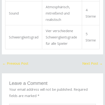
Atmosphärisch,
4
Sound
mitreißend und
Sterne
realistisch
Vier verschiedene
5
Schwierigkeitsgrad
Schwierigkeitsgrade
Sterne
für alle Spieler
←
Previous Post
Next Post
→
Leave a Comment
Your email address will not be published.
Required
fields are marked
*