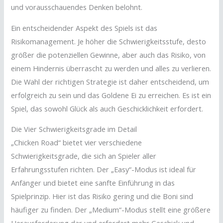
und vorausschauendes Denken belohnt.
Ein entscheidender Aspekt des Spiels ist das
Risikomanagement. Je höher die Schwierigkeitsstufe, desto
größer die potenziellen Gewinne, aber auch das Risiko, von
einem Hindernis überrascht zu werden und alles zu verlieren.
Die Wahl der richtigen Strategie ist daher entscheidend, um
erfolgreich zu sein und das Goldene Ei zu erreichen. Es ist ein
Spiel, das sowohl Glück als auch Geschicklichkeit erfordert.
Die Vier Schwierigkeitsgrade im Detail
„Chicken Road“ bietet vier verschiedene
Schwierigkeitsgrade, die sich an Spieler aller
Erfahrungsstufen richten. Der „Easy“-Modus ist ideal für
Anfänger und bietet eine sanfte Einführung in das
Spielprinzip. Hier ist das Risiko gering und die Boni sind
häufiger zu finden. Der „Medium“-Modus stellt eine größere