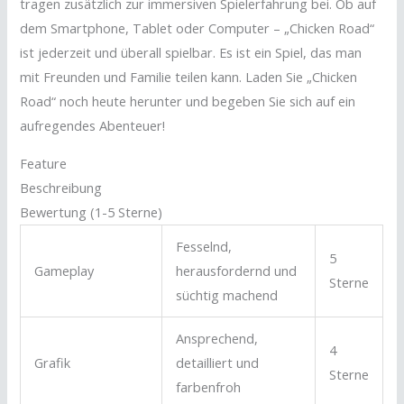
tragen zusätzlich zur immersiven Spielerfahrung bei. Ob auf
dem Smartphone, Tablet oder Computer – „Chicken Road“
ist jederzeit und überall spielbar. Es ist ein Spiel, das man
mit Freunden und Familie teilen kann. Laden Sie „Chicken
Road“ noch heute herunter und begeben Sie sich auf ein
aufregendes Abenteuer!
Feature
Beschreibung
Bewertung (1-5 Sterne)
Fesselnd,
5
Gameplay
herausfordernd und
Sterne
süchtig machend
Ansprechend,
4
Grafik
detailliert und
Sterne
farbenfroh