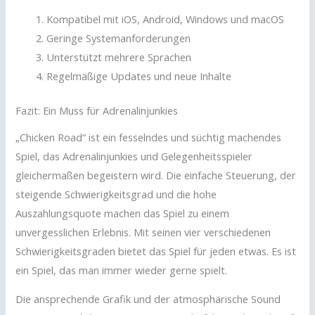
Kompatibel mit iOS, Android, Windows und macOS
Geringe Systemanforderungen
Unterstützt mehrere Sprachen
Regelmäßige Updates und neue Inhalte
Fazit: Ein Muss für Adrenalinjunkies
„Chicken Road“ ist ein fesselndes und süchtig machendes
Spiel, das Adrenalinjunkies und Gelegenheitsspieler
gleichermaßen begeistern wird. Die einfache Steuerung, der
steigende Schwierigkeitsgrad und die hohe
Auszahlungsquote machen das Spiel zu einem
unvergesslichen Erlebnis. Mit seinen vier verschiedenen
Schwierigkeitsgraden bietet das Spiel für jeden etwas. Es ist
ein Spiel, das man immer wieder gerne spielt.
Die ansprechende Grafik und der atmosphärische Sound