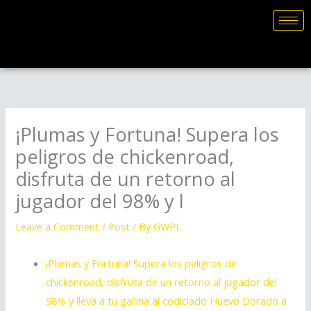
Skip
to
content
¡Plumas y Fortuna! Supera los
peligros de chickenroad,
disfruta de un retorno al
jugador del 98% y l
Leave a Comment
/
Post
/ By
GWPL
¡Plumas y Fortuna! Supera los peligros de
chickenroad, disfruta de un retorno al jugador del
98% y lleva a tu gallina al codiciado Huevo Dorado a