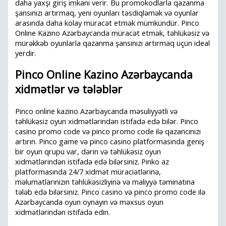
daha yaxşı giriş imkanı verir. Bu promokodlarla qazanma
şansınızı artırmaq, yeni oyunları təsdiqləmək və oyunlar
arasında daha kolay müracət etmək mümkündür. Pinco
Online Kazino Azərbaycanda müracət etmək, təhlükəsiz və
mürəkkəb oyunlarla qazanma şansınızı artırmaq üçün ideal
yerdir.
Pinco Online Kazino Azərbaycanda
xidmətlər və tələblər
Pinco online kazino Azərbaycanda məsuliyyətli və
təhlükəsiz oyun xidmətlərindən istifadə edə bilər. Pinco
casino promo code və pinco promo code ilə qazancınızı
artırın. Pinco game və pinco casino platformasında geniş
bir oyun qrupu var, dərin və təhlükəsiz oyun
xidmətlərindən istifadə edə bilərsiniz. Pinko az
platformasında 24/7 xidmət müraciətlərinə,
məlumatlarınizın təhlükəsizliyinə və maliyyə təminatına
tələb edə bilərsiniz. Pinco casino və pinco promo code ilə
Azərbaycanda oyun oynayın və məxsus oyun
xidmətlərindən istifadə edin.