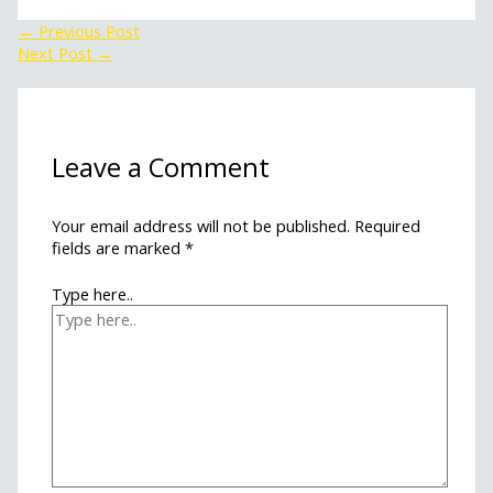
←
Previous Post
Next Post
→
Leave a Comment
Your email address will not be published.
Required
fields are marked
*
Type here..