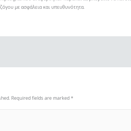
ζόγου με ασφάλεια και υπευθυνότητα.
shed.
Required fields are marked
*