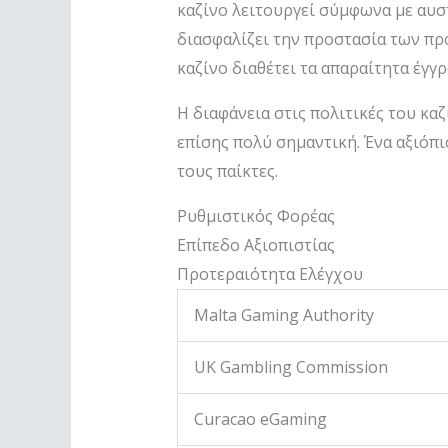
καζίνο λειτουργεί σύμφωνα με αυσ
διασφαλίζει την προστασία των πρ
καζίνο διαθέτει τα απαραίτητα έγγ
Η διαφάνεια στις πολιτικές του καζ
επίσης πολύ σημαντική. Ένα αξιόπι
τους παίκτες.
Ρυθμιστικός Φορέας
Επίπεδο Αξιοπιστίας
Προτεραιότητα Ελέγχου
Malta Gaming Authority
UK Gambling Commission
Curacao eGaming