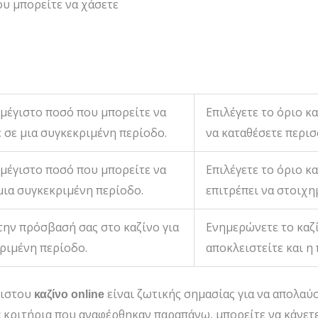
ου μπορείτε να χάσετε
 μέγιστο ποσό που μπορείτε να
Επιλέγετε το όριο κα
 σε μια συγκεκριμένη περίοδο.
να καταθέσετε περισ
 μέγιστο ποσό που μπορείτε να
Επιλέγετε το όριο κα
μια συγκεκριμένη περίοδο.
επιτρέπει να στοιχη
την πρόσβασή σας στο καζίνο για
Ενημερώνετε το καζί
ριμένη περίοδο.
αποκλειστείτε και η
πιστου
είναι ζωτικής σημασίας για να απολαύσ
καζίνο online
 κριτήρια που αναφέρθηκαν παραπάνω, μπορείτε να κάνετε