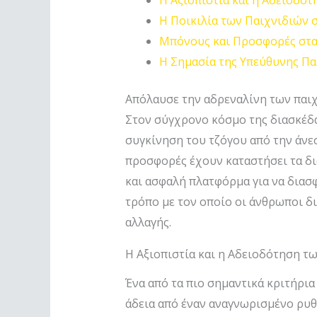
Η Αξιοπιστία και η Αδειοδότ
Η Ποικιλία των Παιχνιδιών σ
Μπόνους και Προσφορές στα 
Η Σημασία της Υπεύθυνης Πα
Απόλαυσε την αδρεναλίνη των παιχν
Στον σύγχρονο κόσμο της διασκέδ
συγκίνηση του τζόγου από την άνεσ
προσφορές έχουν καταστήσει τα δια
και ασφαλή πλατφόρμα για να διασφ
τρόπο με τον οποίο οι άνθρωποι δι
αλλαγής.
Η Αξιοπιστία και η Αδειοδότηση τω
Ένα από τα πιο σημαντικά κριτήρια
άδεια από έναν αναγνωρισμένο ρυθμ