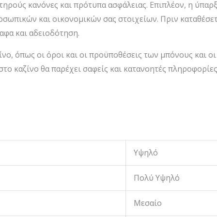
τηρούς κανόνες και πρότυπα ασφάλειας. Επιπλέον, η ύπα
οσωπικών και οικονομικών σας στοιχείων. Πριν καταθέσετε
ραφα και αδειοδότηση.
ίνο, όπως οι όροι και οι προϋποθέσεις των μπόνους και οι
στο καζίνο θα παρέχει σαφείς και κατανοητές πληροφορίε
Υψηλό
Πολύ Υψηλό
Μεσαίο