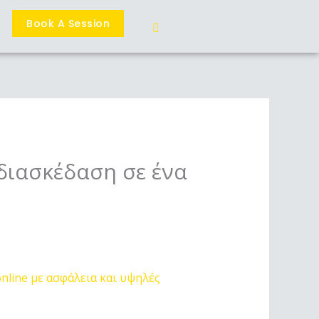
Book A Session
διασκέδαση σε ένα
nline με ασφάλεια και υψηλές