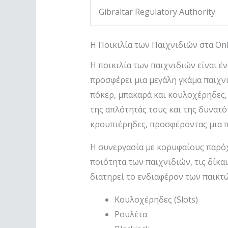
Gibraltar Regulatory Authority
Η Ποικιλία των Παιχνιδιών στα Onl
Η ποικιλία των παιχνιδιών είναι έ
προσφέρει μια μεγάλη γκάμα παιχν
πόκερ, μπακαρά και κουλοχέρηδες, 
της απλότητάς τους και της δυνατό
κρουπιέρηδες, προσφέροντας μια π
Η συνεργασία με κορυφαίους παρόχ
ποιότητα των παιχνιδιών, τις δίκα
διατηρεί το ενδιαφέρον των παικτώ
Κουλοχέρηδες (Slots)
Ρουλέτα