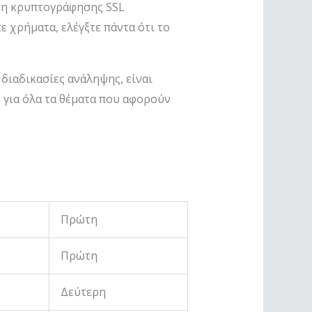
ρξη κρυπτογράφησης SSL
 χρήματα, ελέγξτε πάντα ότι το
 διαδικασίες ανάληψης, είναι
ς για όλα τα θέματα που αφορούν
Πρώτη
Πρώτη
Δεύτερη