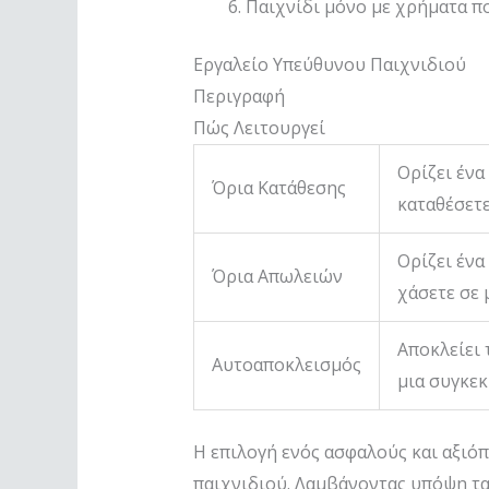
Παιχνίδι μόνο με χρήματα π
Εργαλείο Υπεύθυνου Παιχνιδιού
Περιγραφή
Πώς Λειτουργεί
Ορίζει ένα
Όρια Κατάθεσης
καταθέσετε
Ορίζει ένα
Όρια Απωλειών
χάσετε σε 
Αποκλείει 
Αυτοαποκλεισμός
μια συγκεκ
Η επιλογή ενός ασφαλούς και αξιό
παιχνιδιού. Λαμβάνοντας υπόψη τα