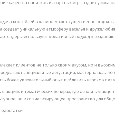
ие качества напитков и азартных игр создает уникаль
одача коктейлей в казино может существенно поднять 
а создает уникальную атмосферу веселья и дружелюбия
артендеры используют креативный подход к созданию 
влекает клиентов не только своим вкусом, но и высоки
редлагают специальные дегустации, мастер-классы по 
дать более увлекательный опыт и сблизить игроков с ат
 в акциях и тематических вечерах, где основным акцен
льтурное, но и социализирующее пространство для обще
 недостатки