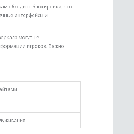
кам обходить блокировки, что
тичные интерфейсы и
еркала могут не
информации игроков. Важно
сайтами
служивания