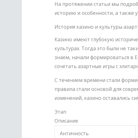
На протяжении статьи мы подроб
историю и особенности, а также
История казино и культуры азарт
Казино имеют глубокую историче
культурах. Тогда это были не так
знаем, начали формироваться в Е
сочетать азартные игры с элитар
С течением времени стали форми
правила стали основой для совре
изменений, казино оставались си
Этап
Описание
Античность