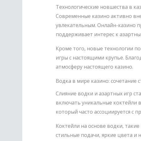
Технологические новшества в ка
Современные казино активно вне
увлекательным. Онлайн-казино п
поддерживает интерес к азартны
Кроме того, новые технологии п
игры с настоящими крупье. Благод
атмосферу настоящего казино.
Водка в мире казино: сочетание с
Слияние водки и азартных игр с
включать уникальные коктейли в 
который часто ассоциируется с п
Коктейли на основе водки, такие
стильные подачи, яркие цвета и