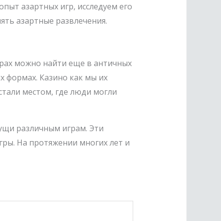
 опыт азартных игр, исследуем его
ять азартные развлечения.
рах можно найти еще в античных
ых формах. Казино как мы их
стали местом, где люди могли
ущи различным играм. Эти
гры. На протяжении многих лет и