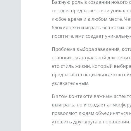
Важную роль в создании нового о
сегодня предлагает свои уникаль
любое время и в любом месте. Ч
блокировки и играть без каких-
посетителями создает уникальну
Проблема выбора заведения, кот
становится актуальной для ценит
это стиль жизни, который выбира
предлагают специальные коктейл
увлекательным.
В этом контексте важным аспект
выиграть, но и создает атмосфер
позволяют людям объединяться и
утешить друг друга в поражении.