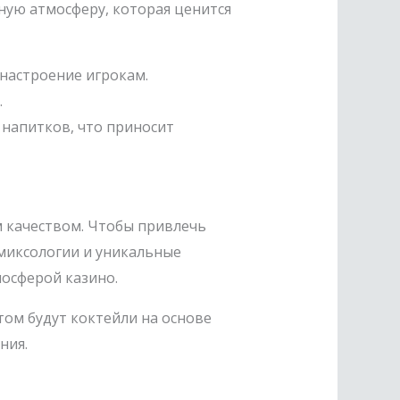
ную атмосферу, которая ценится
настроение игрокам.
.
напитков, что приносит
м качеством. Чтобы привлечь
миксологии и уникальные
мосферой казино.
том будут коктейли на основе
ния.