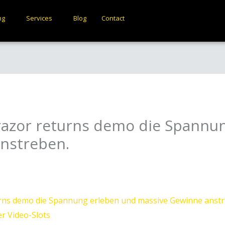
ng
Services
Blog
Contact
 razor returns demo die Spannu
nstreben.
turns demo die Spannung erleben und massive Gewinne anst
r Video-Slots