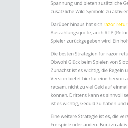
Spannung und bieten zusätzliche Gew
zusätzliche Wild-Symbole zu aktivie
Darüber hinaus hat sich
razor retu
Auszahlungsquote, auch RTP (Return 
Spieler zurückgegeben wird. Ein ho
Die besten Strategien für razor re
Obwohl Glück beim Spielen von Slots
Zunächst ist es wichtig, die Regeln
Version bietet hierfür eine hervorra
ratsam, nicht zu viel Geld auf einm
können. Drittens kann es sinnvoll sei
ist es wichtig, Geduld zu haben und
Eine weitere Strategie ist es, die v
Freispiele oder andere Boni zu akti