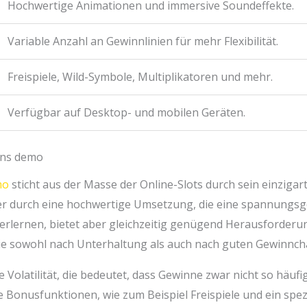
Hochwertige Animationen und immersive Soundeffekte.
Variable Anzahl an Gewinnlinien für mehr Flexibilität.
Freispiele, Wild-Symbole, Multiplikatoren und mehr.
Verfügbar auf Desktop- und mobilen Geräten.
rns demo
mo
sticht aus der Masse der Online-Slots durch sein einzigar
t er durch eine hochwertige Umsetzung, die eine spannungs
 erlernen, bietet aber gleichzeitig genügend Herausforderun
, die sowohl nach Unterhaltung als auch nach guten Gewinnc
 Volatilität, die bedeutet, dass Gewinne zwar nicht so häuf
e Bonusfunktionen, wie zum Beispiel Freispiele und ein spez