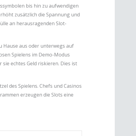
ckssymbolen bis hin zu aufwendigen
erhöht zusätzlich die Spannung und
Fülle an herausragenden Slot-
 zu Hause aus oder unterwegs auf
enlosen Spielens im Demo-Modus
sie echtes Geld riskieren. Dies ist
tzel des Spielens. Chefs und Casinos
grammen erzeugen die Slots eine