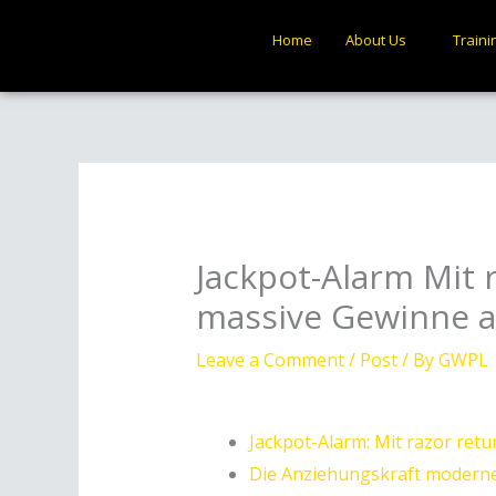
Skip
Home
About Us
Traini
to
content
Jackpot-Alarm Mit
massive Gewinne a
Leave a Comment
/
Post
/ By
GWPL
Jackpot-Alarm: Mit razor re
Die Anziehungskraft moderne