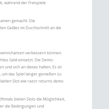
t, während der Freispiele
Namen gemacht. Die
ten Geldes im Durchschnitt an die
e Gewinnchancen verbessern können.
chtes Geld einsetzt. Die Demo-
 und sich an dieses halten. Es ist
n, um das Spiel länger genießen zu
olatilen Slot wie razor returns demo
ftmals bieten Slots die Möglichkeit,
über die Bedingungen und