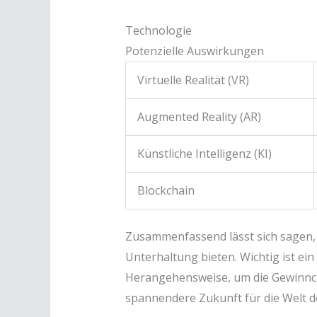
Technologie
Potenzielle Auswirkungen
Virtuelle Realität (VR)
Augmented Reality (AR)
Künstliche Intelligenz (KI)
Blockchain
Zusammenfassend lässt sich sagen, 
Unterhaltung bieten. Wichtig ist e
Herangehensweise, um die Gewinnch
spannendere Zukunft für die Welt de