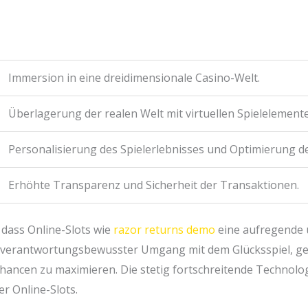
Immersion in eine dreidimensionale Casino-Welt.
Überlagerung der realen Welt mit virtuellen Spielelement
Personalisierung des Spielerlebnisses und Optimierung 
Erhöhte Transparenz und Sicherheit der Transaktionen.
dass Online-Slots wie
razor returns demo
eine aufregende 
in verantwortungsbewusster Umgang mit dem Glücksspiel, ge
ancen zu maximieren. Die stetig fortschreitende Technolog
r Online-Slots.