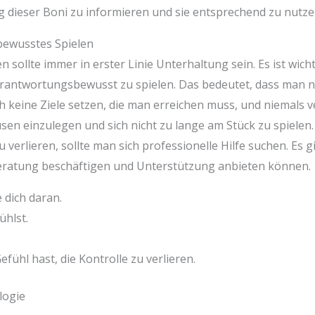
g dieser Boni zu informieren und sie entsprechend zu nutze
bewusstes Spielen
 sollte immer in erster Linie Unterhaltung sein. Es ist wicht
erantwortungsbewusst zu spielen. Das bedeutet, dass man n
sich keine Ziele setzen, die man erreichen muss, und niemals
usen einzulegen und sich nicht zu lange am Stück zu spielen
u verlieren, sollte man sich professionelle Hilfe suchen. Es
beratung beschäftigen und Unterstützung anbieten können.
 dich daran.
ühlst.
efühl hast, die Kontrolle zu verlieren.
logie