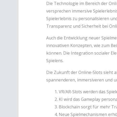
Die Technologie im Bereich der Onlin
versprechen immersive Spielerlebnis
Spielerlebnis zu personalisieren u
Transparenz und Sicherheit bei Onl
Auch die Entwicklung neuer Spielm
innovativen Konzepten, wie zum Beisp
können. Die Integration sozialer E
Spielens.
Die Zukunft der Online-Slots sieht a
spannenderen, immersiveren und unte
VR/AR-Slots werden das Spiele
KI wird das Gameplay personal
Blockchain sorgt für mehr Tr
Neue Spielmechanismen erhö