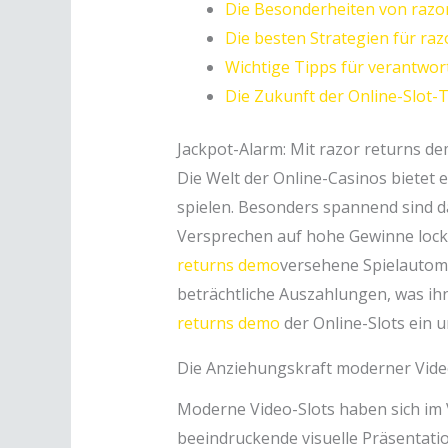
Die Besonderheiten von razo
Die besten Strategien für ra
Wichtige Tipps für verantwo
Die Zukunft der Online-Slot-
Jackpot-Alarm: Mit razor returns 
Die Welt der Online-Casinos bietet e
spielen. Besonders spannend sind d
Versprechen auf hohe Gewinne locken
returns demo
versehene Spielautoma
beträchtliche Auszahlungen, was ihn
returns demo
der Online-Slots ein 
Die Anziehungskraft moderner Vide
Moderne Video-Slots haben sich im V
beeindruckende visuelle Präsentat