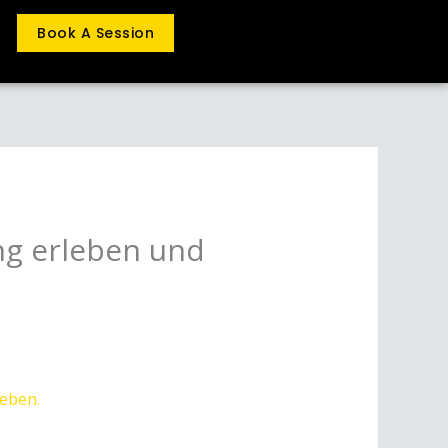
Book A Session
ng erleben und
reben.