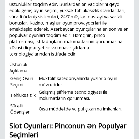
üstünlüklər təqdim edir. Bunlardan ən vaciblərini qeyd
edək: geniş oyun seçimi, yüksək təhlükəsizlik standartları,
sürətli ödəniş sistemləri, 24/7 müştəri dəstəyi və sərfəli
bonuslar. Kazino, məşhur oyun provayderləri ilə
əməkdaşlıq edərək, Azərbaycan oyunçularına ən son və ən
populyar oyunları təqdim edir. Həmçinin, pinco
platforması, istifadəçilərin məlumatlarının qorunmasına
xüsusi diqqət yetirir və müasir şifrləmə
texnologiyalarından istifadə edir.
Üstünlük
Açıklama
Geniş Oyun
Müxtəlif kateqoriyalarda yüzlərlə oyun
Seçimi
mövcuddur.
Gelişmiş şifrləmə texnologiyası ilə
Təhlükəsizlik
məlumatların qorunması.
Sürətli
Qısa müddətdə ve pul çıxarma imkanları.
Ödənişlər
Slot Oyunları: Pinconun Ən Populyar
Seçimləri