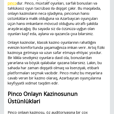
pınco
dur. Pinco, müxtəlif oyunları, sərfəli bonusları və
təhlükəsiz oyun təcrübəsi ilə diqqət çəkir. Bu məqalədə,
onlayn kazinoların necə işlədiyinə, pınconun hansı
üstünlüklərə malik olduğuna və Azərbaycan oyunçuları
üçün hansı imkanların mövcud olduğunu ətraflı şəkildə
araşdıracağıq. Bu sayədə siz də özünüzə uyğun olan
oyunları kəşf edə, əylənə və qazancla çıxa bilərsiniz.
Onlayn kazinolar, klassik kazino oyunlarının rahatlığını
evinizin komfortunda yaşamağınıza imkan verir. Artıq fiziki
kazinoya getməyə və uzun səfər etməyə ehtiyac yoxdur.
Bir kliklə sevdiyiniz oyunlara daxil ola, bonuslardan
yararlana və böyük qələbələr qazana bilərsiniz. Lakin, bu
sahədə hər zaman diqqətli olmaq və lisenziyalı, etibarlı
platformaları seçmək vacibdir. Pinco məhz bu meyarlara
cavab verən bir kazino olaraq, Azərbaycan oyunçularına
keyfiyyətli xidmət təqdim edir.
Pinco Onlayn Kazinosunun
Üstünlükləri
Pinco onlayn kazinosu, öz auditoriyasına bir çox