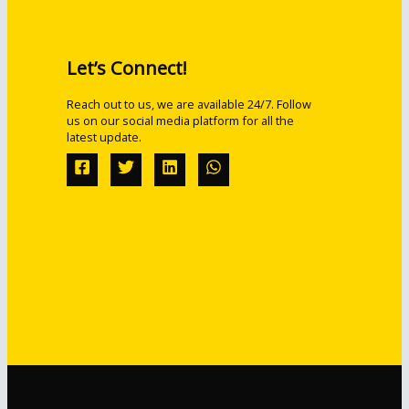
Let’s Connect!
Reach out to us, we are available 24/7. Follow
us on our social media platform for all the
latest update.