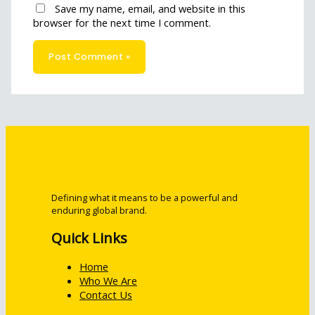
Save my name, email, and website in this
browser for the next time I comment.
Defining what it means to be a powerful and
enduring global brand.
Quick Links
Home
Who We Are
Contact Us