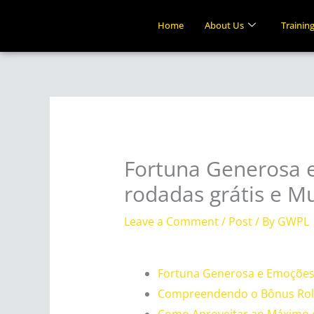
Skip
Home
About Us
Trainin
to
content
Fortuna Generosa e
rodadas grátis e Mu
Leave a Comment
/
Post
/ By
GWPL
Fortuna Generosa e Emoções 
Compreendendo o Bônus Roll