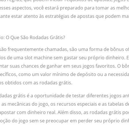
sses aspectos, você estará preparado para tomar as melhor
tante estar atento às estratégias de apostas que podem m
: O Que São Rodadas Grátis?
o são frequentemente chamadas, são uma forma de bônus of
los de uma slot machine sem gastar seu próprio dinheiro. 
tar suas chances de ganhar em seus jogos favoritos. O b
ecíficos, como um valor mínimo de depósito ou a necessi
os obtidos com as rodadas grátis.
as grátis é a oportunidade de testar diferentes jogos antes
m as mecânicas do jogo, os recursos especiais e as tabela
postar com dinheiro real. Além disso, as rodadas grátis p
ção do jogo sem se preocupar em perder seu próprio dinh