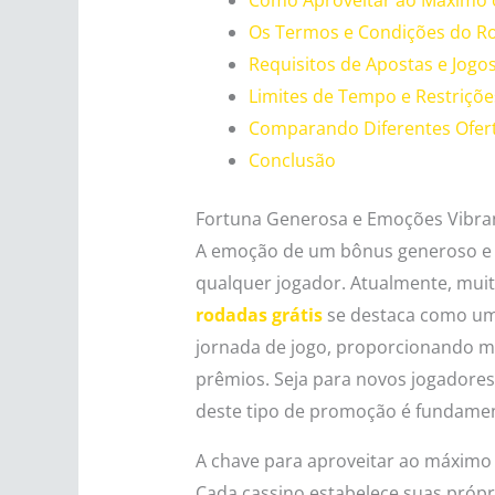
Como Aproveitar ao Máximo o 
Os Termos e Condições do Ro
Requisitos de Apostas e Jogos
Limites de Tempo e Restriçõe
Comparando Diferentes Ofert
Conclusão
Fortuna Generosa e Emoções Vibrant
A emoção de um bônus generoso e a 
qualquer jogador. Atualmente, mui
rodadas grátis
se destaca como um
jornada de jogo, proporcionando m
prêmios. Seja para novos jogadores
deste tipo de promoção é fundament
A chave para aproveitar ao máximo
Cada cassino estabelece suas própri