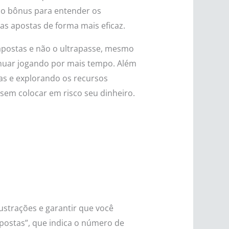
do bônus para entender os
uas apostas de forma mais eficaz.
apostas e não o ultrapasse, mesmo
tinuar jogando por mais tempo. Além
tas e explorando os recursos
 sem colocar em risco seu dinheiro.
rustrações e garantir que você
postas”, que indica o número de