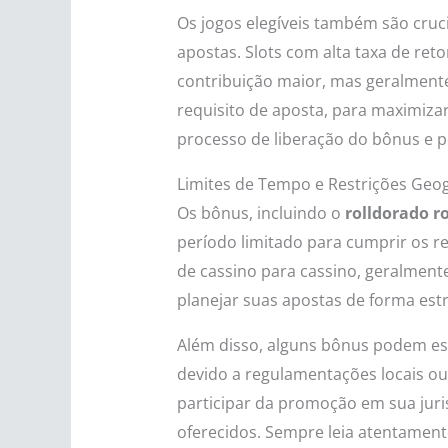
Os jogos elegíveis também são cruc
apostas. Slots com alta taxa de r
contribuição maior, mas geralmente
requisito de aposta, para maximizar
processo de liberação do bônus e p
Limites de Tempo e Restrições Geog
Os bônus, incluindo o
rolldorado r
período limitado para cumprir os re
de cassino para cassino, geralment
planejar suas apostas de forma est
Além disso, alguns bônus podem est
devido a regulamentações locais ou 
participar da promoção em sua juri
oferecidos. Sempre leia atentament