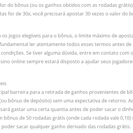
alor do bônus (ou os ganhos obtidos com as rodadas grátis
tas for de 30x, você precisará apostar 30 vezes o valor do
os jogos elegíveis para o bônus, o limite máximo de aposta
É fundamental ler atentamente todos esses termos antes de 
condições. Se tiver alguma dúvida, entre em contato com o
ino online sempre estará disposto a ajudar seus jogadore
eis
ncipal barreira para a retirada de ganhos provenientes de 
 (ou bônus de depósito) sem uma expectativa de retorno. A
isará gastar uma certa quantia antes de poder sacar o din
 bônus de 50 rodadas grátis (onde cada rodada vale 0,10) s
de poder sacar qualquer ganho derivado das rodadas grátis.