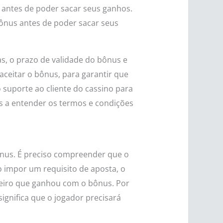
) antes de poder sacar seus ganhos.
 bônus antes de poder sacar seus
s, o prazo de validade do bônus e
aceitar o bônus, para garantir que
 suporte ao cliente do cassino para
s a entender os termos e condições
bônus. É preciso compreender que o
o impor um requisito de aposta, o
heiro que ganhou com o bônus. Por
ignifica que o jogador precisará