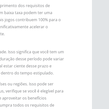
primento dos requisitos de
om baixa taxa podem ter uma
ais jogos contribuem 100% para o
gnificativamente acelerar o
te.
de. Isso significa que você tem um
A duração desse período pode variar
l estar ciente desse prazo e
s dentro do tempo estipulado.
es ou regiões. Isso pode ser
, verifique se você é elegível para
 aproveitar os benefícios
cumpra todos os requisitos de