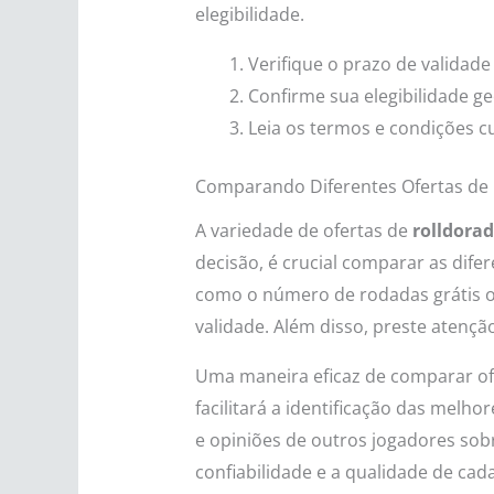
elegibilidade.
Verifique o prazo de validad
Confirme sua elegibilidade ge
Leia os termos e condições 
Comparando Diferentes Ofertas de 
A variedade de ofertas de
rolldorad
decisão, é crucial comparar as dif
como o número de rodadas grátis ofe
validade. Além disso, preste atenção
Uma maneira eficaz de comparar ofer
facilitará a identificação das melh
e opiniões de outros jogadores sobr
confiabilidade e a qualidade de ca