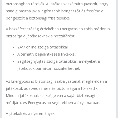
biztonságban tárolják. A játékosok számára javasolt, hogy
mindig használják a legfrissebb böngészőt és frissítse a
böngészőt a biztonsági frissítésekkel.
A hozzáférhetőség érdekében Energycasino több módon is
biztosítja a játékosoknak a hozzáférést:
24/7 online szolgáltatásokkal.
Alternatív bejelentkezési linkekkel.
Segítségnyújtás szolgáltatásokkal, amelyeket a
játékosok bármikor hozzáférhetnek.
Az Energycasino biztonsági szabályzatának megfelelően a
játékosok adatvédelmére és biztonságára törekedik.
Minden játékosnak szüksége van a saját biztonsági
módjára, és Energycasino segít ebben a folyamatban.
A játékok és a nyeremények