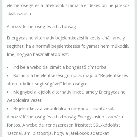
elérhetősége és a játékosok számára érdekes online játékok
kiválasztása.
A hozzáférhetőség és a biztonság
Energycasino alternatív bejelentkezési linket is kínál, amely
segíthet, ha a normál bejelentkezési folyamat nem működik.
Íme, hogyan használhatod ezt:
Írd be a weboldal címét a böngésző címsorba.
Kattints a bejelentkezési gombra, majd a “Bejelentkezés
alternatív link segítségével” lehetőségre.
Megnyisd a kijelölt alternatív linket, amely Energycasino
weboldalra vezet.
Bejelentkezz a weboldalra a megadott adatokkal.
A hozzáférhetőség és a biztonság Energycasino számára
fontos. A weboldal rendszeresen frissített SSL-kódolást
használ, ami biztosítja, hogy a játékosok adatokat