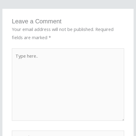
Leave a Comment
Your email address will not be published.
Required
fields are marked
*
Type
here..
Name*