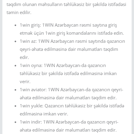
təqdim olunan məhsulların təhlükəsiz bir şəkildə istifadəsi
təmin edilir.
1win giriş: 1WIN Azərbaycan rəsmi saytına giriş
etmək üçün 1win giriş komandalarını istifadə edin.
1win az: 1WIN Azərbaycan rəsmi saytında qazancın
qeyri-əhatə edilməsinə dair məlumatları təqdim
edir.
1win oyna: 1WIN Azərbaycan-da qazancın
təhlükəsiz bir şəkildə istifadə edilməsinə imkan
verir.
1win aviator: 1WIN Azərbaycan-da qazancın qeyri-
əhatə edilməsinə dair məlumatları təqdim edir.
1win yukle: Qazancın təhlükəsiz bir şəkildə istifadə
edilməsinə imkan verir.
1win indir: 1WIN Azərbaycan-da qazancın qeyri-
əhatə edilməsinə dair məlumatları təqdim edir.