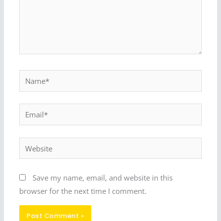
Name*
Email*
Website
Save my name, email, and website in this
browser for the next time I comment.