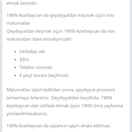
etmək lazımdır.
1WIN Azərbaycan-da qeydiyyatdan keçmək üçün növ
məlumatlar
Qeydiyyatdan keçmək üçün 1WIN Azərbaycan-də növ
məlumatları daxil etməliyinizdir:
İstifadəçi adı
Şifrə
Telefon nömrəsi
E-poçt ünvanı (seçilməli)
Məlumatları daxil etdikdən sonra, qeydiyyat prosesini
tamamlaya bilərsiniz. Qeydiyyatdan keçdikdə, 1WIN
Azərbaycan-dan istifadə etmək üçün 1WIN Giriş sayfasına
yönləndiriləcəksiniz.
1WIN Azərbaycan-da qazancın qeyri-əhatə edilməsi