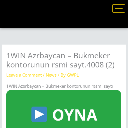
Skip
to
content
1WIN Azrbaycan – Bukmeker
kontorunun rsmi sayt.4008 (2)
Leave a Comment
/
News
/ By
GWPL
1WIN Azərbaycan – Bukmeker kontorunun rəsmi saytı
OYNA