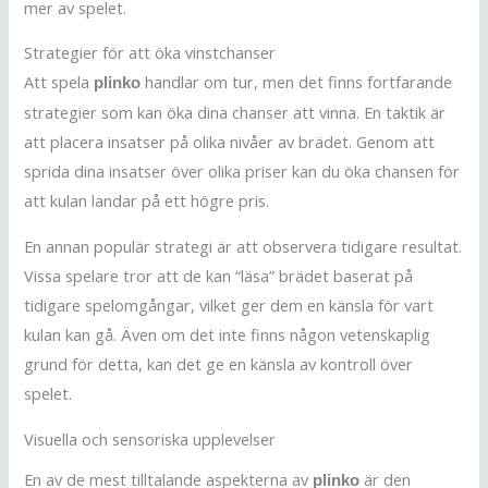
mer av spelet.
Strategier för att öka vinstchanser
Att spela
handlar om tur, men det finns fortfarande
plinko
strategier som kan öka dina chanser att vinna. En taktik är
att placera insatser på olika nivåer av brädet. Genom att
sprida dina insatser över olika priser kan du öka chansen för
att kulan landar på ett högre pris.
En annan populär strategi är att observera tidigare resultat.
Vissa spelare tror att de kan “läsa” brädet baserat på
tidigare spelomgångar, vilket ger dem en känsla för vart
kulan kan gå. Även om det inte finns någon vetenskaplig
grund för detta, kan det ge en känsla av kontroll över
spelet.
Visuella och sensoriska upplevelser
En av de mest tilltalande aspekterna av
är den
plinko