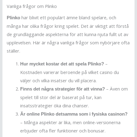
Vanliga frågor om Plinko
har blivit ett populärt ämne bland spelare, och
Plinko
många har olika frågor kring spelet. Det är viktigt att förstå
de grundläggande aspekterna för att kunna njuta fullt ut av
upplevelsen. Här är några vanliga frågor som nybörjare ofta
ställer.
–
Hur mycket kostar det att spela Plinko?
Kostnaden varierar beroende på vilket casino du
väljer och vilka insatser du vill placera.
– Även om
Finns det några strategier för att vinna?
spelet till stor del är baserat på tur, kan
insatsstrategier öka dina chanser.
Är online Plinko detsamma som i fysiska casinon?
– Många aspekter är lika, men online-versionerna
erbjuder ofta fler funktioner och bonusar.