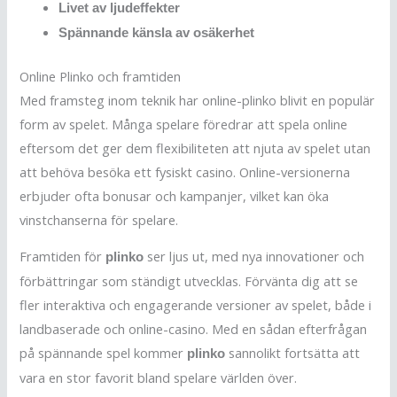
Livet av ljudeffekter
Spännande känsla av osäkerhet
Online Plinko och framtiden
Med framsteg inom teknik har online-plinko blivit en populär
form av spelet. Många spelare föredrar att spela online
eftersom det ger dem flexibiliteten att njuta av spelet utan
att behöva besöka ett fysiskt casino. Online-versionerna
erbjuder ofta bonusar och kampanjer, vilket kan öka
vinstchanserna för spelare.
Framtiden för
ser ljus ut, med nya innovationer och
plinko
förbättringar som ständigt utvecklas. Förvänta dig att se
fler interaktiva och engagerande versioner av spelet, både i
landbaserade och online-casino. Med en sådan efterfrågan
på spännande spel kommer
sannolikt fortsätta att
plinko
vara en stor favorit bland spelare världen över.