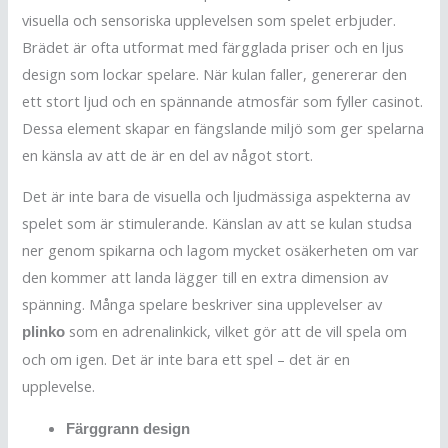
visuella och sensoriska upplevelsen som spelet erbjuder.
Brädet är ofta utformat med färgglada priser och en ljus
design som lockar spelare. När kulan faller, genererar den
ett stort ljud och en spännande atmosfär som fyller casinot.
Dessa element skapar en fängslande miljö som ger spelarna
en känsla av att de är en del av något stort.
Det är inte bara de visuella och ljudmässiga aspekterna av
spelet som är stimulerande. Känslan av att se kulan studsa
ner genom spikarna och lagom mycket osäkerheten om var
den kommer att landa lägger till en extra dimension av
spänning. Många spelare beskriver sina upplevelser av
som en adrenalinkick, vilket gör att de vill spela om
plinko
och om igen. Det är inte bara ett spel – det är en
upplevelse.
Färggrann design