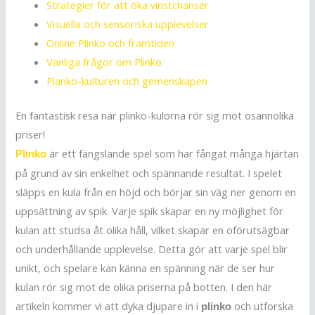
Strategier för att öka vinstchanser
Visuella och sensoriska upplevelser
Online Plinko och framtiden
Vanliga frågor om Plinko
Planko-kulturen och gemenskapen
En fantastisk resa när plinko-kulorna rör sig mot osannolika
priser!
är ett fängslande spel som har fångat många hjärtan
Plinko
på grund av sin enkelhet och spännande resultat. I spelet
släpps en kula från en höjd och börjar sin väg ner genom en
uppsättning av spik. Varje spik skapar en ny möjlighet för
kulan att studsa åt olika håll, vilket skapar en oförutsägbar
och underhållande upplevelse. Detta gör att varje spel blir
unikt, och spelare kan känna en spänning när de ser hur
kulan rör sig mot de olika priserna på botten. I den här
artikeln kommer vi att dyka djupare in i
och utforska
plinko