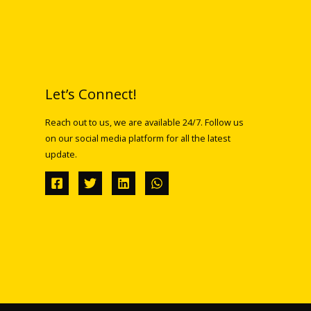
Let’s Connect!
Reach out to us, we are available 24/7. Follow us
on our social media platform for all the latest
update.