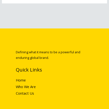
Defining what it means to be a powerful and
enduring global brand.
Quick Links
Home
Who We Are
Contact Us