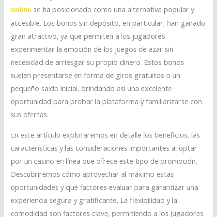
se ha posicionado como una alternativa popular y
online
accesible. Los bonos sin depósito, en particular, han ganado
gran atractivo, ya que permiten a los jugadores
experimentar la emoción de los juegos de azar sin
necesidad de arriesgar su propio dinero. Estos bonos
suelen presentarse en forma de giros gratuitos o un
pequeño saldo inicial, brindando así una excelente
oportunidad para probar la plataforma y familiarizarse con
sus ofertas.
En este artículo exploraremos en detalle los beneficios, las
características y las consideraciones importantes al optar
por un casino en línea que ofrece este tipo de promoción.
Descubriremos cómo aprovechar al máximo estas
oportunidades y qué factores evaluar para garantizar una
experiencia segura y gratificante. La flexibilidad y la
comodidad son factores clave, permitiendo a los jugadores