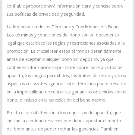
confiable proporcionará información clara y concisa sobre
sus políticas de privacidad y seguridad.
La Importancia de los Términos y Condiciones del Bono
Los términos y condiciones del bono son un documento
legal que establece las reglas y restricciones asociadas a la
promoción. Es crucial leer estos términos detenidamente
antes de aceptar cualquier bono sin depósito, ya que
contienen información importante sobre los requisitos de
apuesta, los juegos permitidos, los límites de retiro y otros
aspectos relevantes. Ignorar estos términos puede resultar
en la imposibilidad de retirar las ganancias obtenidas con el
bono, o incluso en la cancelación del bono mismo.
Presta especial atención a los requisitos de apuesta, que
indican la cantidad de veces que debes apostar el monto
del bono antes de poder retirar las ganancias. También