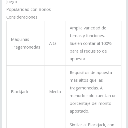
Juego
Popularidad con Bonos
Consideraciones
Amplia variedad de
temas y funciones.
Máquinas
Alta
Suelen contar al 100%
Tragamonedas
para el requisito de
apuesta.
Requisitos de apuesta
más altos que las
tragamonedas. A
Blackjack
Media
menudo solo cuentan un
porcentaje del monto
apostado.
Similar al Blackjack, con