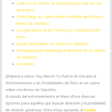
¿Qué son los Bonos sin Depósito y por qué son tan
Atractivos?
Cómo Elegir un Casino Online Confiable que Ofrezca
Bonos sin Depósito
La Importancia de los Términos y Condiciones del
Bono
Juegos Disponibles con Bonos sin Depósito
Estrategias para Maximizar el Beneficio de los Bonos
sin Depósito
Conclusión
¡Empieza a Ganar Hoy Mismo! Tu Puerta de Entrada al
Entretenimiento y las Posibilidades de Éxito en un casino
online con Bonos sin Depósito.
El mundo del entretenimiento en línea ofrece diversas
opciones para aquellos que buscan diversión y la posibilidad
de obtener ganancias. Entre estas opciones, el
casino