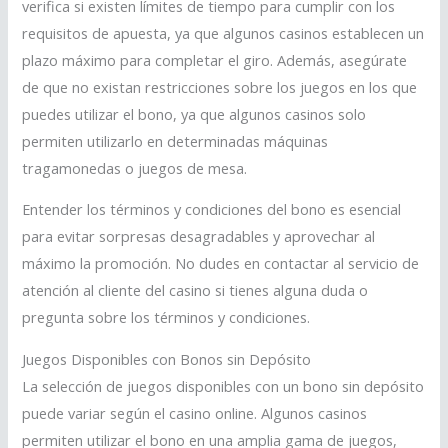
verifica si existen límites de tiempo para cumplir con los
requisitos de apuesta, ya que algunos casinos establecen un
plazo máximo para completar el giro. Además, asegúrate
de que no existan restricciones sobre los juegos en los que
puedes utilizar el bono, ya que algunos casinos solo
permiten utilizarlo en determinadas máquinas
tragamonedas o juegos de mesa.
Entender los términos y condiciones del bono es esencial
para evitar sorpresas desagradables y aprovechar al
máximo la promoción. No dudes en contactar al servicio de
atención al cliente del casino si tienes alguna duda o
pregunta sobre los términos y condiciones.
Juegos Disponibles con Bonos sin Depósito
La selección de juegos disponibles con un bono sin depósito
puede variar según el casino online. Algunos casinos
permiten utilizar el bono en una amplia gama de juegos,