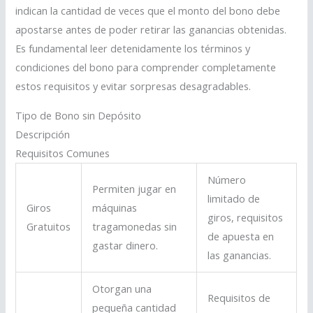
indican la cantidad de veces que el monto del bono debe
apostarse antes de poder retirar las ganancias obtenidas.
Es fundamental leer detenidamente los términos y
condiciones del bono para comprender completamente
estos requisitos y evitar sorpresas desagradables.
Tipo de Bono sin Depósito
Descripción
Requisitos Comunes
Número
Permiten jugar en
limitado de
Giros
máquinas
giros, requisitos
Gratuitos
tragamonedas sin
de apuesta en
gastar dinero.
las ganancias.
Otorgan una
Requisitos de
pequeña cantidad