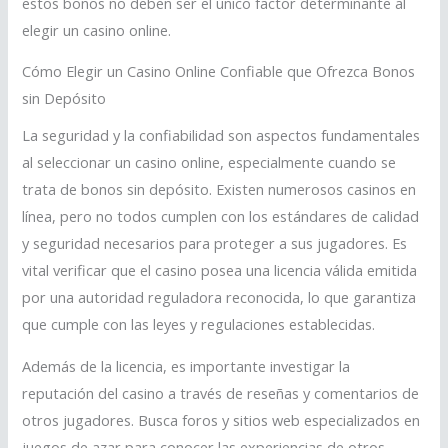
estos bonos no deben ser el único factor determinante al
elegir un casino online.
Cómo Elegir un Casino Online Confiable que Ofrezca Bonos
sin Depósito
La seguridad y la confiabilidad son aspectos fundamentales
al seleccionar un casino online, especialmente cuando se
trata de bonos sin depósito. Existen numerosos casinos en
línea, pero no todos cumplen con los estándares de calidad
y seguridad necesarios para proteger a sus jugadores. Es
vital verificar que el casino posea una licencia válida emitida
por una autoridad reguladora reconocida, lo que garantiza
que cumple con las leyes y regulaciones establecidas.
Además de la licencia, es importante investigar la
reputación del casino a través de reseñas y comentarios de
otros jugadores. Busca foros y sitios web especializados en
juegos de azar para conocer las experiencias de otros