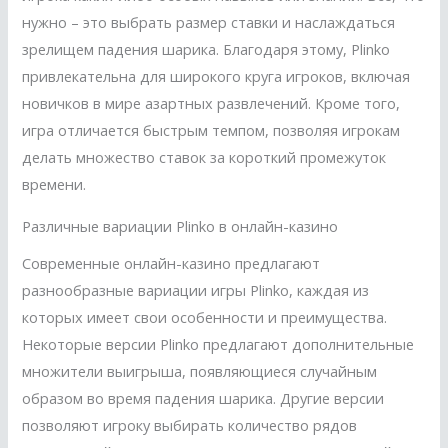
нужно – это выбрать размер ставки и наслаждаться
зрелищем падения шарика. Благодаря этому, Plinko
привлекательна для широкого круга игроков, включая
новичков в мире азартных развлечений. Кроме того,
игра отличается быстрым темпом, позволяя игрокам
делать множество ставок за короткий промежуток
времени.
Различные вариации Plinko в онлайн-казино
Современные онлайн-казино предлагают
разнообразные вариации игры Plinko, каждая из
которых имеет свои особенности и преимущества.
Некоторые версии Plinko предлагают дополнительные
множители выигрыша, появляющиеся случайным
образом во время падения шарика. Другие версии
позволяют игроку выбирать количество рядов