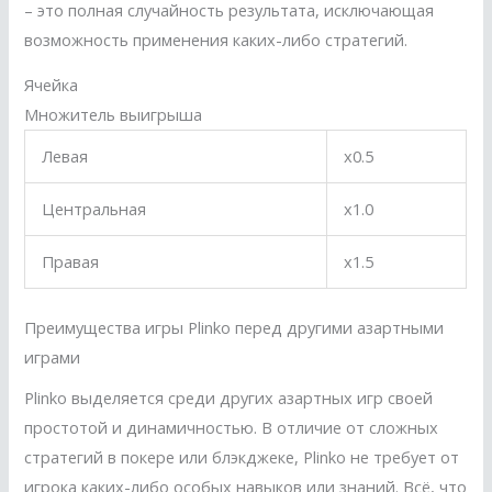
– это полная случайность результата, исключающая
возможность применения каких-либо стратегий.
Ячейка
Множитель выигрыша
Левая
x0.5
Центральная
x1.0
Правая
x1.5
Преимущества игры Plinko перед другими азартными
играми
Plinko выделяется среди других азартных игр своей
простотой и динамичностью. В отличие от сложных
стратегий в покере или блэкджеке, Plinko не требует от
игрока каких-либо особых навыков или знаний. Всё, что