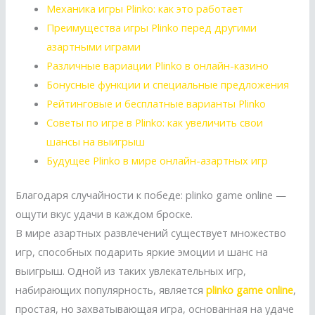
Механика игры Plinko: как это работает
Преимущества игры Plinko перед другими
азартными играми
Различные вариации Plinko в онлайн-казино
Бонусные функции и специальные предложения
Рейтинговые и бесплатные варианты Plinko
Советы по игре в Plinko: как увеличить свои
шансы на выигрыш
Будущее Plinko в мире онлайн-азартных игр
Благодаря случайности к победе: plinko game online —
ощути вкус удачи в каждом броске.
В мире азартных развлечений существует множество
игр, способных подарить яркие эмоции и шанс на
выигрыш. Одной из таких увлекательных игр,
набирающих популярность, является
plinko game online
,
простая, но захватывающая игра, основанная на удаче