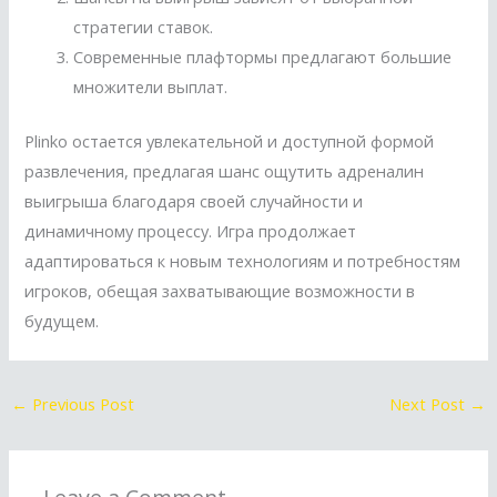
стратегии ставок.
Современные плафтормы предлагают большие
множители выплат.
Plinko остается увлекательной и доступной формой
развлечения, предлагая шанс ощутить адреналин
выигрыша благодаря своей случайности и
динамичному процессу. Игра продолжает
адаптироваться к новым технологиям и потребностям
игроков, обещая захватывающие возможности в
будущем.
←
Previous Post
Next Post
→