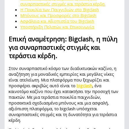
συναρπαστικές στιγμές και τεράστια κέρδη.
Η Ποικιλία των Παιχνιδιών στο Bigclash
Μπόνους και Προσφορές στο Bigclash
Ασφάλεια και Αξιοπιστία του Bigclash
Υποστήριξη Πελατών και Επικοινωνία
Επική αναμέτρηση: Bigclash, η πύλη
για συναρπαστικές στιγμές και
τεράστια κέρδη.
Στον συναρπαστικό κόσμο των διαδικτυακών καζίνο, η
αναζήτηση για μοναδικές εμπειρίες και μεγάλες νίκες
είναι ατελείωτη. Μια πλατφόρμα που ξεχωρίζει και
προσφέρει ακριβώς αυτό είναι το
bigclash
, ένα
καινοτόμο καζίνο που έχει κατακτήσει την προσοχή των
παικτών. Με μια τεράστια ποικιλία παιχνιδιών,
προσεκτικά σχεδιασμένα μπόνους και μια ασφαλή,
αξιόπιστη πλατφόρμα, το bigclash υπόσχεται
συναρπαστικές στιγμές και τη δυνατότητα για τεράστια
κέρδη.