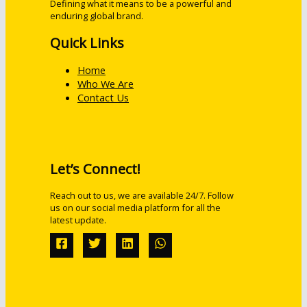
Defining what it means to be a powerful and
enduring global brand.
Quick Links
Home
Who We Are
Contact Us
Let’s Connect!
Reach out to us, we are available 24/7. Follow
us on our social media platform for all the
latest update.