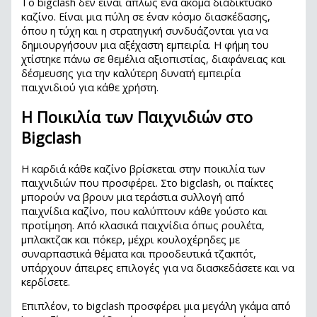
Το bigclash δεν είναι απλώς ένα ακόμα διαδικτυακό
καζίνο. Είναι μια πύλη σε έναν κόσμο διασκέδασης,
όπου η τύχη και η στρατηγική συνδυάζονται για να
δημιουργήσουν μια αξέχαστη εμπειρία. Η φήμη του
χτίστηκε πάνω σε θεμέλια αξιοπιστίας, διαφάνειας και
δέσμευσης για την καλύτερη δυνατή εμπειρία
παιχνιδιού για κάθε χρήστη.
Η Ποικιλία των Παιχνιδιών στο
Bigclash
Η καρδιά κάθε καζίνο βρίσκεται στην ποικιλία των
παιχνιδιών που προσφέρει. Στο bigclash, οι παίκτες
μπορούν να βρουν μια τεράστια συλλογή από
παιχνίδια καζίνο, που καλύπτουν κάθε γούστο και
προτίμηση. Από κλασικά παιχνίδια όπως ρουλέτα,
μπλακτζακ και πόκερ, μέχρι κουλοχέρηδες με
συναρπαστικά θέματα και προοδευτικά τζακπότ,
υπάρχουν άπειρες επιλογές για να διασκεδάσετε και να
κερδίσετε.
Επιπλέον, το bigclash προσφέρει μια μεγάλη γκάμα από