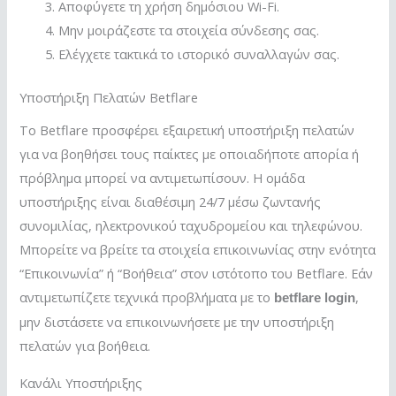
Αποφύγετε τη χρήση δημόσιου Wi-Fi.
Μην μοιράζεστε τα στοιχεία σύνδεσης σας.
Ελέγχετε τακτικά το ιστορικό συναλλαγών σας.
Υποστήριξη Πελατών Betflare
Το Betflare προσφέρει εξαιρετική υποστήριξη πελατών
για να βοηθήσει τους παίκτες με οποιαδήποτε απορία ή
πρόβλημα μπορεί να αντιμετωπίσουν. Η ομάδα
υποστήριξης είναι διαθέσιμη 24/7 μέσω ζωντανής
συνομιλίας, ηλεκτρονικού ταχυδρομείου και τηλεφώνου.
Μπορείτε να βρείτε τα στοιχεία επικοινωνίας στην ενότητα
“Επικοινωνία” ή “Βοήθεια” στον ιστότοπο του Betflare. Εάν
αντιμετωπίζετε τεχνικά προβλήματα με το
,
betflare login
μην διστάσετε να επικοινωνήσετε με την υποστήριξη
πελατών για βοήθεια.
Κανάλι Υποστήριξης