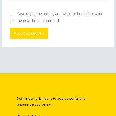
Save my name, email, and website in this browser
for the next time I comment.
Defining what it means to be a powerful and
enduring global brand.