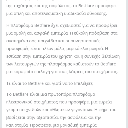
της ταχύτητας και της ασφάλειας, το Betflare προσφέρει
μια απλή και αποτελεσματική διαδικασία σύνδεσης.
Η πλατφόρμα Betflare έχει σχεδιαστεί για να προσφέρει
μια ομαλή και ασφαλή εμπειρία. Η εύκολη πρόσβαση στα
αγαπημένα σας παιχνίδια και οι συναρπαστικές
προσφορές είναι πλέον μόλις μερικά κλικ μακριά. Η
εστίαση στην εμπειρία του χρήστη και η συνεχής βελτίωση
των λειτουργιών της πλατφόρμας καθιστούν το Betflare
μια κορυφαία επιλογή για τους λάτρεις του στοιχήματος.
Τι είναι το Betflare και γιατί να το Επιλέξετε;
Το Betflare είναι μια πρωτοπόρα πλατφόρμα
ηλεκτρονικού στοιχήματος που προσφέρει μια ευρεία
γκάμα παιχνιδιών και αθλητικών γεγονότων. Η φήμη του
βασίζεται στην αξιοπιστία, την ασφάλεια και την
καινοτομία. Προσφέρει μια μοναδική εμπειρία