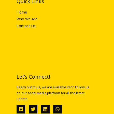
Quick Links
Home
Who We Are
Contact Us
Let’s Connect!
Reach out to us, we are available 24/7. Follow us
on our social media platform for all the latest
update.