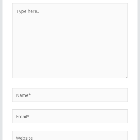
Type
here..
Name*
Email*
Website