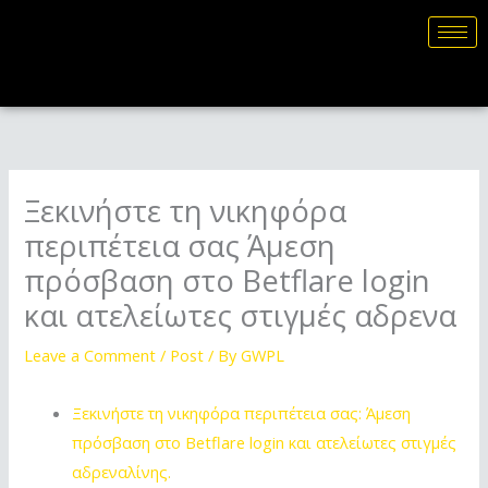
Skip
to
content
Ξεκινήστε τη νικηφόρα
περιπέτεια σας Άμεση
πρόσβαση στο Betflare login
και ατελείωτες στιγμές αδρενα
Leave a Comment
/
Post
/ By
GWPL
Ξεκινήστε τη νικηφόρα περιπέτεια σας: Άμεση
πρόσβαση στο Betflare login και ατελείωτες στιγμές
αδρεναλίνης.