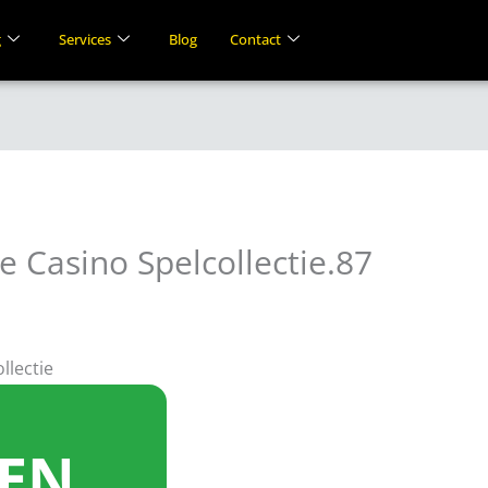
g
Services
Blog
Contact
e Casino Spelcollectie.87
llectie
LEN