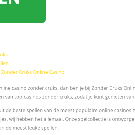
ruks
llen
j Zonder Cruks Online Casino
nline casino zonder cruks, dan ben je bij Zonder Cruks Onlin
en van top-casinos zonder cruks, zodat je kunt genieten van
uit de beste spellen van de meest populaire online casinos 
es, wij hebben het allemaal. Onze spelcollectie is ontworp
an de meest leuke spellen.