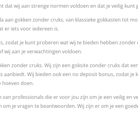
nt dat wij aan strenge normen voldoen en dat je veilig kunt 
la aan gokken zonder cruks, van klassieke gokkasten tot m
t er iets voor iedereen is.
s, zodat je kunt proberen wat wij te bieden hebben zonder 
of wij aan je verwachtingen voldoen.
okken zonder cruks. Wij zijn een goksite zonder cruks dat ee
 aanbiedt. Wij bieden ook een no deposit bonus, zodat je 
e hoeven doen.
eam van professionals die er voor jou zijn om je een veilig e
en om je vragen te beantwoorden. Wij zijn er om je een goede