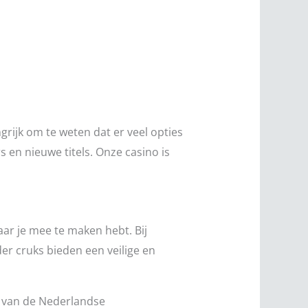
grijk om te weten dat er veel opties
s en nieuwe titels. Onze casino is
aar je mee te maken hebt. Bij
er cruks bieden een veilige en
ft van de Nederlandse