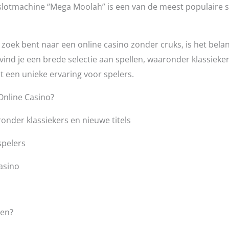
slotmachine “Mega Moolah” is een van de meest populaire sp
zoek bent naar een online casino zonder cruks, is het belan
 vind je een brede selectie aan spellen, waaronder klassieker
t een unieke ervaring voor spelers.
nline Casino?
ronder klassiekers en nieuwe titels
spelers
asino
zen?