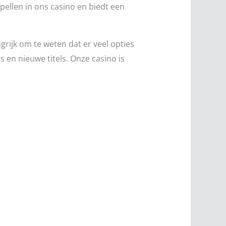
ellen in ons casino en biedt een
grijk om te weten dat er veel opties
s en nieuwe titels. Onze casino is