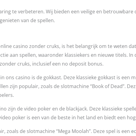
varing te verbeteren. Wij bieden een veilige en betrouwbare 
genieten van de spellen.
ine casino zonder cruks, is het belangrijk om te weten dat e
tie aan spellen, waaronder klassiekers en nieuwe titels. In di
 zonder cruks, inclusief een no deposit bonus.
in ons casino is de gokkast. Deze klassieke gokkast is een 
len zijn populair, zoals de slotmachine “Book of Dead”. De
pelers.
no zijn de video poker en de blackjack. Deze klassieke spelle
video poker is een van de beste in het land en biedt een ho
air, zoals de slotmachine “Mega Moolah”. Deze spel is een 