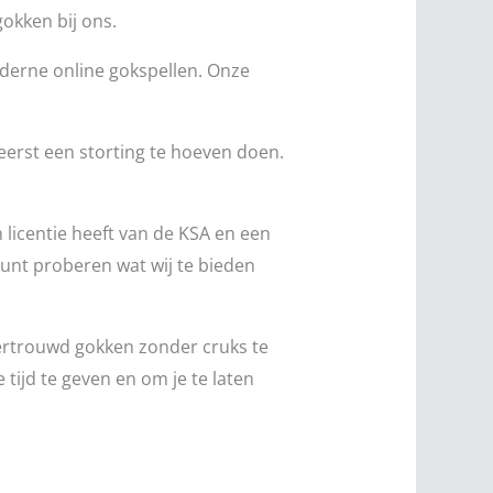
gokken bij ons.
oderne online gokspellen. Onze
eerst een storting te hoeven doen.
n licentie heeft van de KSA en een
kunt proberen wat wij te bieden
n vertrouwd gokken zonder cruks te
 tijd te geven en om je te laten