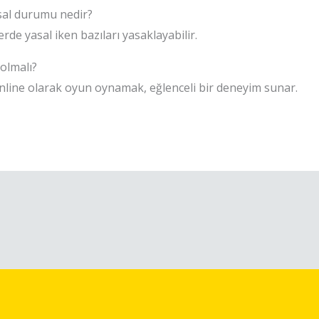
sal durumu nedir?
rde yasal iken bazıları yasaklayabilir.
 olmalı?
nline olarak oyun oynamak, eğlenceli bir deneyim sunar.