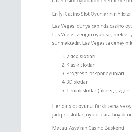
casino slot oyunlarının nerelerde b
En İyi Casino Slot Oyunlarının Yıldızı
Las Vegas, dünya çapında casino oyunl
Las Vegas, zengin oyun seçenekleriyl
sunmaktadır. Las Vegas’ta deneyimley
Video slotları
Klasik slotlar
Progresif jackpot oyunları
3D slotlar
Temalı slotlar (filmler, çizgi r
Her bir slot oyunu, farklı tema ve oy
jackpot slotlar, oyunculara büyük ö
Macau: Asya’nın Casino Başkenti