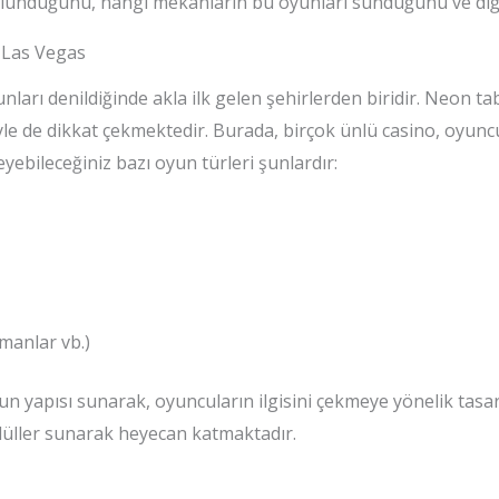
ulunduğunu, hangi mekanların bu oyunları sunduğunu ve diğer
: Las Vegas
arı denildiğinde akla ilk gelen şehirlerden biridir. Neon tabe
e de dikkat çekmektedir. Burada, birçok ünlü casino, oyuncul
ebileceğiniz bazı oyun türleri şunlardır:
omanlar vb.)
un yapısı sunarak, oyuncuların ilgisini çekmeye yönelik tasar
düller sunarak heyecan katmaktadır.