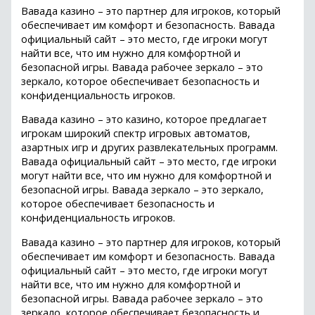
Вавада казино – это партнер для игроков, который
обеспечивает им комфорт и безопасность. Вавада
официальный сайт – это место, где игроки могут
найти все, что им нужно для комфортной и
безопасной игры. Вавада рабочее зеркало – это
зеркало, которое обеспечивает безопасность и
конфиденциальность игроков.
Вавада казино – это казино, которое предлагает
игрокам широкий спектр игровых автоматов,
азартных игр и других развлекательных программ.
Вавада официальный сайт – это место, где игроки
могут найти все, что им нужно для комфортной и
безопасной игры. Вавада зеркало – это зеркало,
которое обеспечивает безопасность и
конфиденциальность игроков.
Вавада казино – это партнер для игроков, который
обеспечивает им комфорт и безопасность. Вавада
официальный сайт – это место, где игроки могут
найти все, что им нужно для комфортной и
безопасной игры. Вавада рабочее зеркало – это
зеркало, которое обеспечивает безопасность и