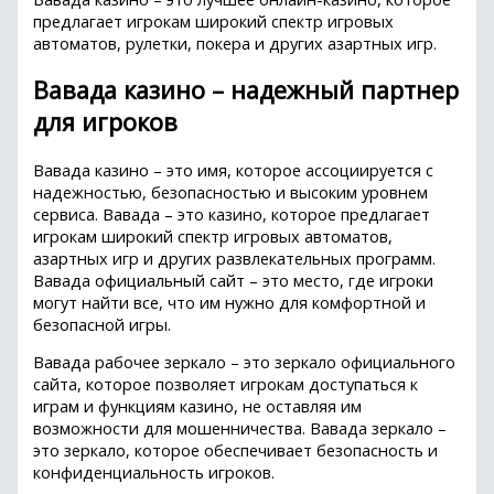
предлагает игрокам широкий спектр игровых
автоматов, рулетки, покера и других азартных игр.
Вавада казино – надежный партнер
для игроков
Вавада казино – это имя, которое ассоциируется с
надежностью, безопасностью и высоким уровнем
сервиса. Вавада – это казино, которое предлагает
игрокам широкий спектр игровых автоматов,
азартных игр и других развлекательных программ.
Вавада официальный сайт – это место, где игроки
могут найти все, что им нужно для комфортной и
безопасной игры.
Вавада рабочее зеркало – это зеркало официального
сайта, которое позволяет игрокам доступаться к
играм и функциям казино, не оставляя им
возможности для мошенничества. Вавада зеркало –
это зеркало, которое обеспечивает безопасность и
конфиденциальность игроков.