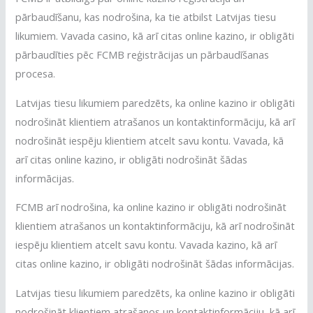
pārbaudīšanu, kas nodrošina, ka tie atbilst Latvijas tiesu
likumiem. Vavada casino, kā arī citas online kazino, ir obligāti
pārbaudīties pēc FCMB reģistrācijas un pārbaudīšanas
procesa.
Latvijas tiesu likumiem paredzēts, ka online kazino ir obligāti
nodrošināt klientiem atrašanos un kontaktinformāciju, kā arī
nodrošināt iespēju klientiem atcelt savu kontu. Vavada, kā
arī citas online kazino, ir obligāti nodrošināt šādas
informācijas.
FCMB arī nodrošina, ka online kazino ir obligāti nodrošināt
klientiem atrašanos un kontaktinformāciju, kā arī nodrošināt
iespēju klientiem atcelt savu kontu. Vavada kazino, kā arī
citas online kazino, ir obligāti nodrošināt šādas informācijas.
Latvijas tiesu likumiem paredzēts, ka online kazino ir obligāti
nodrošināt klientiem atrašanos un kontaktinformāciju, kā arī