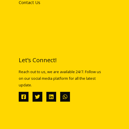
Contact Us
Let’s Connect!
Reach out to us, we are available 24/7. Follow us
on our social media platform for all the latest
update.