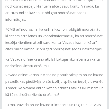
nodrošināt iespēju klientiem atcelt savu kontu. Vavada, kā
arī citas online kazino, ir obligāti nodrošināt šādas
informācijas.
FCMB arī nodrošina, ka online kazino ir obligāti nodrošināt
klientiem atrašanos un kontaktinformāciju, kā arī nodrošināt
iespēju klientiem atcelt savu kontu. Vavada kazino, kā arī
citas online kazino, ir obligāti nodrošināt šādas informācijas.
Kā Vavada online kazino atbilst Latvijas likumībām un kā tā
nodrošina klientu drošumu
Vavada online kazino ir viena no populārākajām online kazino
pasaulē, kas piedāvāja plašu izvēliju spēļu un iespēju uzvarēt.
Tomēr, kā Vavada online kazino atbilst Latvijas likumībām un
kā tā nodrošina klientu drošumu?
Pirmā, Vavada online kazino ir licencēts un regulēts Latvijas