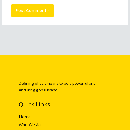
Defining what it means to be a powerful and
enduring global brand.
Quick Links
Home
Who We Are