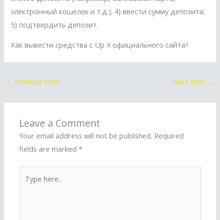
электронный кошелек и т.д.); 4) ввести сумму депозита;
5) подтвердить депозит.
Как вывести средства с Up X официального сайта?
←
Previous Post
Next Post
→
Leave a Comment
Your email address will not be published.
Required
fields are marked
*
Type
here..