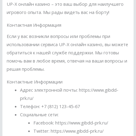
UP-X онлайн казино – это ваш выбор для наилучшего
игрового опыта. Мы рады видеть вас на борту!
Контактная Информация
Если у вас возникли вопросы или проблемы при
использовании сервиса UP-X онлайн казино, вы можете
обратиться к нашей службе поддержки. Мы готовы
помочь вам в любое время, отвечая на ваши вопросы и
решая проблемы.
Контактные Информации
Адрес электронной почты: https://www.gibdd-
prk.ru/
Телефон: +7 (812) 123-45-67
Социальные сети:
Facebook: https://www.gibdd-prk.ru/
Twitter: https://www.gibdd-prk.ru/