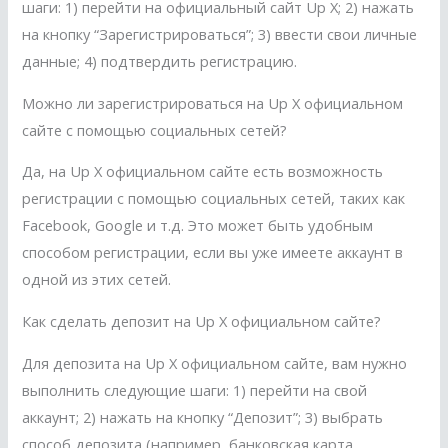
шаги: 1) перейти на официальный сайт Up X; 2) нажать
на кнопку “Зарегистрироваться”; 3) ввести свои личные
данные; 4) подтвердить регистрацию.
Можно ли зарегистрироваться на Up X официальном
сайте с помощью социальных сетей?
Да, на Up X официальном сайте есть возможность
регистрации с помощью социальных сетей, таких как
Facebook, Google и т.д. Это может быть удобным
способом регистрации, если вы уже имеете аккаунт в
одной из этих сетей.
Как сделать депозит на Up X официальном сайте?
Для депозита на Up X официальном сайте, вам нужно
выполнить следующие шаги: 1) перейти на свой
аккаунт; 2) нажать на кнопку “Депозит”; 3) выбрать
способ депозита (например, банковская карта,