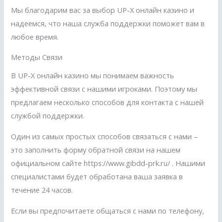
Мы благодарим вас за выбор UP-X онлайн казино и
надеемся, что наша служба поддержки поможет вам в
любое время.
Методы Связи
В UP-X онлайн казино мы понимаем важность
эффективной связи с нашими игроками. Поэтому мы
предлагаем несколько способов для контакта с нашей
службой поддержки.
Один из самых простых способов связаться с нами –
это заполнить форму обратной связи на нашем
официальном сайте https://www.gibdd-prk.ru/ . Нашими
специалистами будет обработана ваша заявка в
течение 24 часов.
Если вы предпочитаете общаться с нами по телефону,