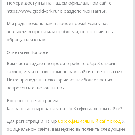
Номера доступны на нашем официальном сайте
https://www.gibdd-prk.ru/ в разделе “Контакты”.
Мы рады помочь вам в любое время! Если у вас
возникли вопросы или проблемы, не стесняйтесь
обращаться к нам.
Ответы на Вопросы
Вам часто задают вопросы о работе с Up X онлайн
казино, и мы готовы помочь вам найти ответы на них.
Ниже приведены некоторые из наиболее частых
вопросов и ответов на них.
Вопросы о регистрации
Как зарегистрироваться на Up X официальном сайте?
Для регистрации на Up
up x официальный сайт вход
X
официальном сайте, вам нужно выполнить следующие