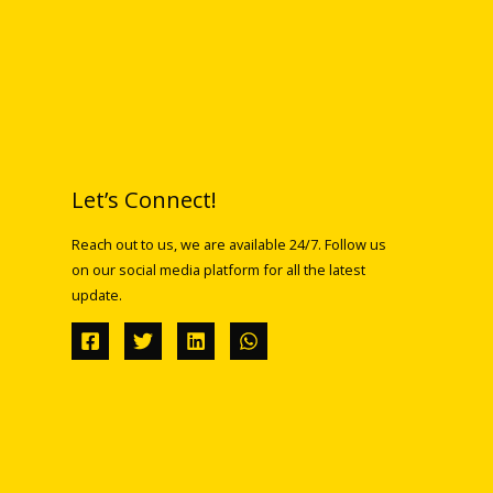
Let’s Connect!
Reach out to us, we are available 24/7. Follow us
on our social media platform for all the latest
update.