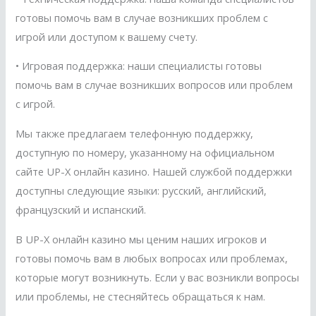
готовы помочь вам в случае возникших проблем с
игрой или доступом к вашему счету.
• Игровая поддержка: наши специалисты готовы
помочь вам в случае возникших вопросов или проблем
с игрой.
Мы также предлагаем телефонную поддержку,
доступную по номеру, указанному на официальном
сайте UP-X онлайн казино. Нашей службой поддержки
доступны следующие языки: русский, английский,
французский и испанский.
В UP-X онлайн казино мы ценим наших игроков и
готовы помочь вам в любых вопросах или проблемах,
которые могут возникнуть. Если у вас возникли вопросы
или проблемы, не стесняйтесь обращаться к нам.