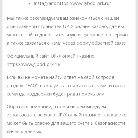
Instagram: https://www.gibdd-prk.ru/
Мы также рекомендуем вам ознакомиться с нашей
официальной страницей UP-X онлайн казино, где вы
можете найти дополнительную информацию о сервисе,
а также связаться с нами через форму обратной связи.
Официальный сайт UP-X онлайн казино:
https://www.gibdd-prk.ru/
Если вы не можете найти ответ на свой вопрос в
разделе “FAQ”, пожалуйста, свяжитесь с нами, и наша
команда поддержки будет рада помочь вам.
Обратите внимание, что мы не рекомендуем
использовать зеркало UP-X онлайн казино, так как это
может быть опасно для вашего счета и безопасности
личных данных.