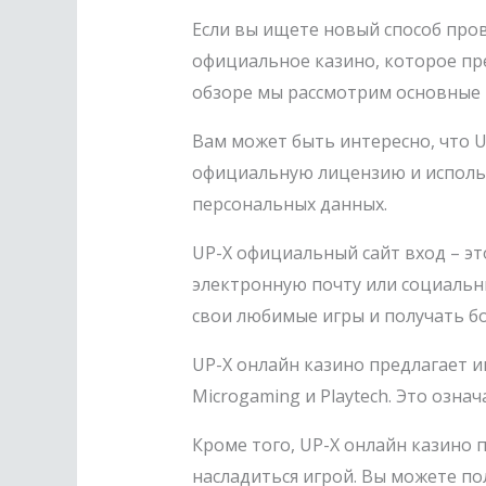
Если вы ищете новый способ пров
официальное казино, которое пр
обзоре мы рассмотрим основные 
Вам может быть интересно, что U
официальную лицензию и использ
персональных данных.
UP-X официальный сайт вход – эт
электронную почту или социальн
свои любимые игры и получать бо
UP-X онлайн казино предлагает и
Microgaming и Playtech. Это озна
Кроме того, UP-X онлайн казино 
насладиться игрой. Вы можете пол