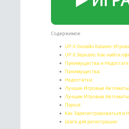
▶️ ИГР
Содержимое
UP-X Онлайн Казино: Игро
UP-X Зеркало: Как найти о
Преимущества и Недостатк
Преимущества:
Недостатки:
Лучшие Игровые Автоматы 
Лучшие Игровые Автоматы
Пayout
Как Зарегистрироваться и 
Шаги для регистрации: