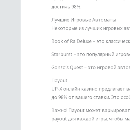
достичь 98%.
Лучшие Игровые Автоматы
Некоторые из лучших игровых ав
Book of Ra Deluxe – это классиче
Starburst – это популярный игро
Gonzo’s Quest – это игровой авто
Пayout
UP-X онлайн казино предлагает в
до 98% от вашего ставки. Это ос
Важно! Пayout может варьироват
payout для каждой игры, чтобы м