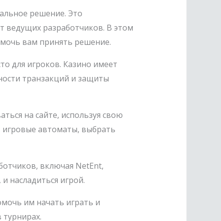
еальное решение. Это
т ведущих разработчиков. В этом
омочь вам принять решение.
то для игроков. Казино имеет
ности транзакций и защиты
аться на сайте, используя свою
в игровые автоматы, выбрать
ботчиков, включая NetEnt,
 и насладиться игрой.
омочь им начать играть и
в турнирах.