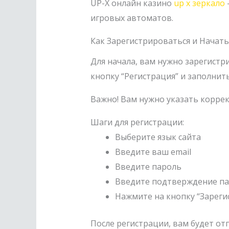
UP-X онлайн казино
up x зеркало
игровых автоматов.
Как Зарегистрироваться и Начать
Для начала, вам нужно зарегистр
кнопку “Регистрация” и заполнит
Важно! Вам нужно указать коррек
Шаги для регистрации:
Выберите язык сайта
Введите ваш email
Введите пароль
Введите подтверждение п
Нажмите на кнопку “Зареги
После регистрации, вам будет о