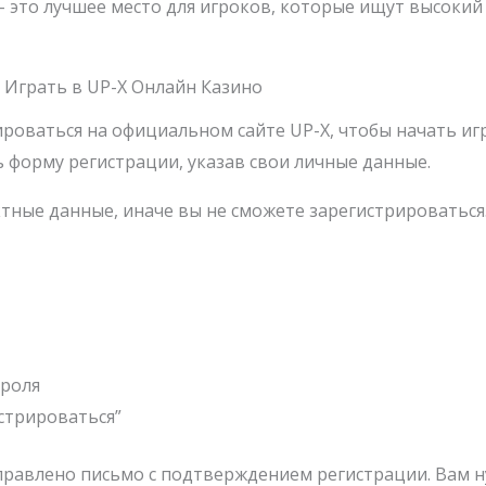
– это лучшее место для игроков, которые ищут высокий
 Играть в UP-X Онлайн Казино
ироваться на официальном сайте UP-X, чтобы начать иг
ь форму регистрации, указав свои личные данные.
тные данные, иначе вы не сможете зарегистрироваться
ароля
стрироваться”
тправлено письмо с подтверждением регистрации. Вам 