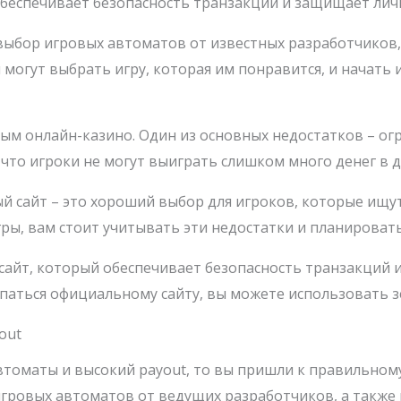
обеспечивает безопасность транзакций и защищает лич
выбор игровых автоматов от известных разработчиков, 
и могут выбрать игру, которая им понравится, и начать 
ным онлайн-казино. Один из основных недостатков – ог
 что игроки не могут выиграть слишком много денег в д
й сайт – это хороший выбор для игроков, которые ищу
гры, вам стоит учитывать эти недостатки и планироват
 сайт, который обеспечивает безопасность транзакций
упаться официальному сайту, вы можете использовать з
out
томаты и высокий payout, то вы пришли к правильному
гровых автоматов от ведущих разработчиков, а также 