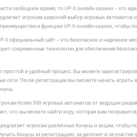
ести свободное время, то UP-X онлайн казино – это ид
едлагает игрокам широкий выбор игровых автоматов о
преимущества и функции UP-X онлайн казино, чтобы п
P-X официальный сайт – это безопасное и надежное мес
ует современные технологии для обеспечения безопас
о простой и удобный процесс. Вы можете зарегистриров
ые сети. После регистрации вы сможете начать играть 
нусы.
грокам более 500 игровых автоматов от ведущих разра
чает, что вы можете найти игру, которая вам понравится,
предлагает игрокам различные бонусы и акции, чтобы п
учать бонусы за регистрацию, за депозит и за участие 