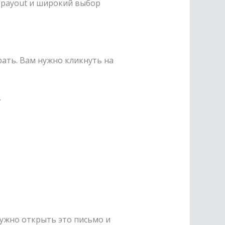
 payout и широкий выбор
рать. Вам нужно кликнуть на
.
нужно открыть это письмо и