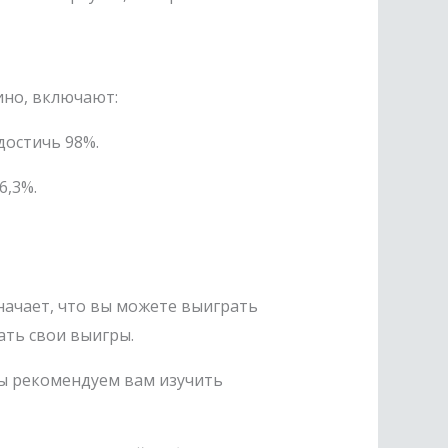
ино, включают:
достичь 98%.
6,3%.
начает, что вы можете выиграть
ать свои выигры.
мы рекомендуем вам изучить