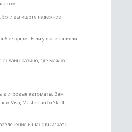
иантом.
. Если вы ищете надежное
юбое время. Если у вас возникли
е онлайн-казино, где можно
ь в игровые автоматы. Вам
 Visa, Mastercard и Skrill.
развлечение и шанс выиграть