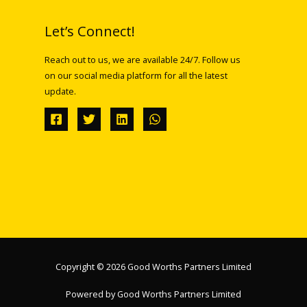
Let’s Connect!
Reach out to us, we are available 24/7. Follow us
on our social media platform for all the latest
update.
Copyright © 2026 Good Worths Partners Limited
Powered by Good Worths Partners Limited