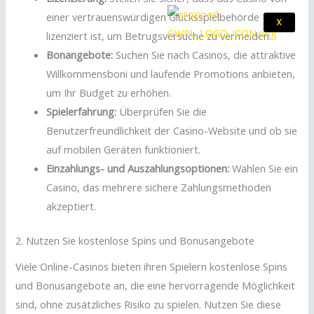
einer vertrauenswürdigen Glücksspielbehörde
X
lizenziert ist, um Betrugsversuche zu vermeiden.
Bonangebote:
Suchen Sie nach Casinos, die attraktive
Willkommensboni und laufende Promotions anbieten,
um Ihr Budget zu erhöhen.
Spielerfahrung:
Überprüfen Sie die
Benutzerfreundlichkeit der Casino-Website und ob sie
auf mobilen Geräten funktioniert.
Einzahlungs- und Auszahlungsoptionen:
Wählen Sie ein
Casino, das mehrere sichere Zahlungsmethoden
akzeptiert.
2. Nutzen Sie kostenlose Spins und Bonusangebote
Viele Online-Casinos bieten ihren Spielern kostenlose Spins
und Bonusangebote an, die eine hervorragende Möglichkeit
sind, ohne zusätzliches Risiko zu spielen. Nutzen Sie diese