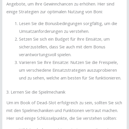
Angebote, um Ihre Gewinnchancen zu erhöhen. Hier sind
einige Strategien zur optimalen Nutzung von Boni:
Lesen Sie die Bonusbedingungen sorgfältig, um die
Umsatzanforderungen zu verstehen.
Setzen Sie sich ein Budget für Ihre Einsätze, um
sicherzustellen, dass Sie auch mit dem Bonus
verantwortungsvoll spielen.
Variieren Sie Ihre Einsätze: Nutzen Sie die Freispiele,
um verschiedene Einsatzstrategien auszuprobieren
und zu sehen, welche am besten für Sie funktionieren.
3. Lernen Sie die Spielmechanik
Um im Book of Dead-Slot erfolgreich zu sein, sollten Sie sich
mit den Spielmechaniken und Funktionen vertraut machen.
Hier sind einige Schlüsselpunkte, die Sie verstehen sollten: