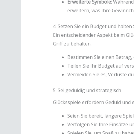
Erweiterte Symbole:
Während d
erweitern, was Ihre Gewinnch
4. Setzen Sie ein Budget und halten 
Ein entscheidender Aspekt beim Glück
Griff zu behalten:
Bestimmen Sie einen Betrag, de
Teilen Sie Ihr Budget auf vers
Vermeiden Sie es, Verluste du
5. Sei geduldig und strategisch
Glücksspiele erfordern Geduld und ei
Seien Sie bereit, längere Sp
Verfolgen Sie Ihre Einsätze 
Spielen Sie, um Spaß zu haben