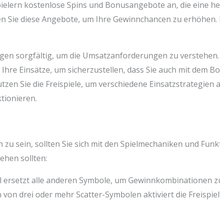
Spielern kostenlose Spins und Bonusangebote an, die eine h
zen Sie diese Angebote, um Ihre Gewinnchancen zu erhöhen. H
gen sorgfältig, um die Umsatzanforderungen zu verstehen.
r Ihre Einsätze, um sicherzustellen, dass Sie auch mit dem 
Nutzen Sie die Freispiele, um verschiedene Einsatzstrategie
tionieren.
 zu sein, sollten Sie sich mit den Spielmechaniken und Funk
tehen sollten:
 ersetzt alle anderen Symbole, um Gewinnkombinationen zu 
 von drei oder mehr Scatter-Symbolen aktiviert die Freispi