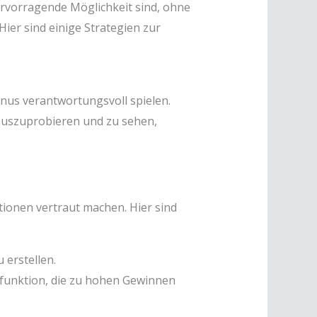
ervorragende Möglichkeit sind, ohne
ier sind einige Strategien zur
Bonus verantwortungsvoll spielen.
n auszuprobieren und zu sehen,
tionen vertraut machen. Hier sind
erstellen.
elfunktion, die zu hohen Gewinnen