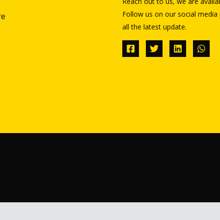
Reach out to us, we are availa
Follow us on our social media 
re
all the latest update.