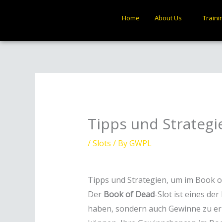
Skip
Home
About Us
Traini
to
content
Tipps und Strateg
/
Slots
/ By
GWPL
Tipps und Strategien, um im Book 
Der
Book of Dead
-Slot ist eines de
haben, sondern auch Gewinne zu erzi