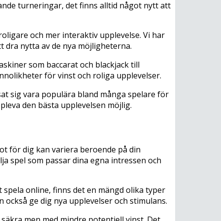
de turneringar, det finns alltid något nytt att
oligare och mer interaktiv upplevelse. Vi har
 dra nytta av de nya möjligheterna.
skiner som baccarat och blackjack till
nnolikheter för vinst och roliga upplevelser.
isat sig vara populära bland många spelare för
ppleva den bästa upplevelsen möjlig.
sinot för dig kan variera beroende på din
välja spel som passar dina egna intressen och
spela online, finns det en mängd olika typer
kan också ge dig nya upplevelser och stimulans.
 säkra men med mindre potentiell vinst. Det