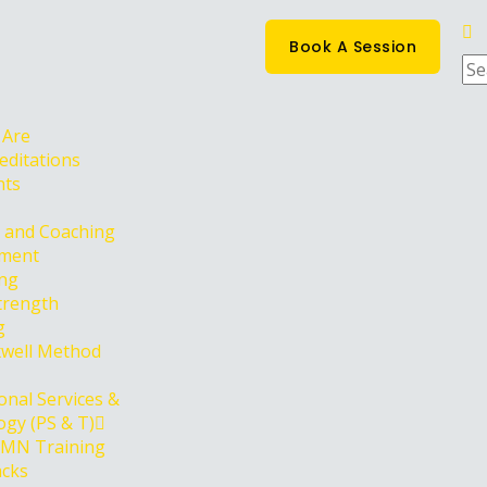
Book A Session
 Are
editations
nts
g and Coaching
ment
ing
trength
g
well Method
onal Services &
gy (PS & T)
PMN Training
acks