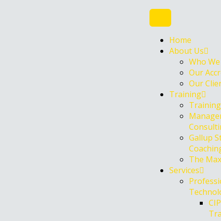
Skip
Type
Name*
Email*
Website
to
here..
content
Home
About Us
Who We
Our Accr
Our Clie
Training
Trainin
Manage
Consult
Gallup S
Coachin
The Max
Services
Professi
Technolo
CI
Tr