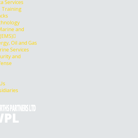
a Services
 Training
acks
chnology
Marine and
 (EMS)
rgy, Oil and Gas
ine Services
urity and
fense
 Us
idiaries