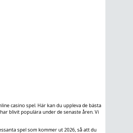
ine casino spel. Här kan du uppleva de bästa
har blivit populära under de senaste åren. Vi
ressanta spel som kommer ut 2026, så att du