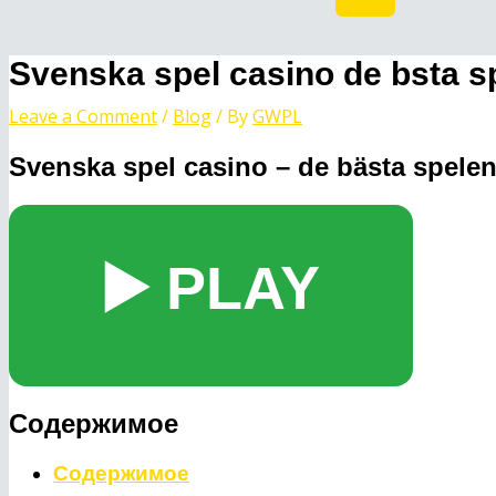
Svenska spel casino de bsta s
Leave a Comment
/
Blog
/ By
GWPL
Svenska spel casino – de bästa spelen
▶️ PLAY
Содержимое
Содержимое