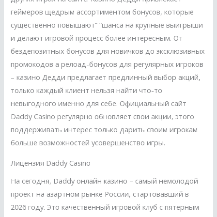
геймеров щедрым ассортиментом бонусов, которые
существенно повышают” “шанса на крупные выигрыши
и делают игровой процесс более интересным. От
бездепозитных бонусов для новичков до эксклюзивных
промокодов а релоад-бонусов для регулярных игроков
– казино Дедди предлагает предлинный выбор акций,
только каждый клиент нельзя найти что-то
невыгодного именно для себе. Официальный сайт
Daddy Casino регулярно обновляет свои акции, этого
поддерживать интерес только дарить своим игрокам
больше возможностей усовершенство игры.
Лицензия Daddy Casino
На сегодня, Daddy онлайн казино – самый немолодой
проект на азартном рынке России, стартовавший в
2026 году. Это качественный игровой клуб с пятерным