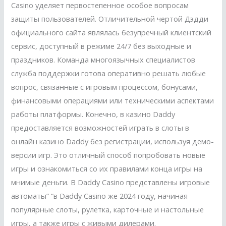
Casino уделяет первостепенное особое вопросам
защиты пользователей. Отличительной чертой Дэдди
официального сайта являлась безупречный клиентский
сервис, доступный в режиме 24/7 без выходные и
праздников. Команда многоязычных специалистов
служба поддержки готова оперативно решать любые
вопрос, связанные с игровым процессом, бонусами,
финансовыми операциями или техническими аспектами
работы платформы. Конечно, в казино Daddy
предоставляется возможностей играть в слоты в
онлайн казино Daddy без регистрации, используя демо-
версии игр. Это отличный способ попробовать новые
игры и ознакомиться со их правилами конца игры на
мнимые деньги. В Daddy Casino представлены игровые
автоматы” “в Daddy Casino же 2024 году, начиная
популярные слоты, рулетка, карточные и настольные
игры, а также игры с живыми дилерами.