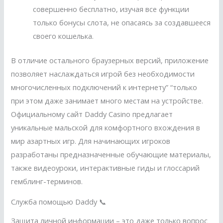
совершенно бесплатно, изучая все функции
только бонусы слота, не опасаясь за создавшееся
своего кошелька.
В отличие остального браузерных версий, приложение
позволяет наслаждаться игрой без необходимости
многочисленных подключений к интернету” “только
при этом даже занимает много местам на устройстве.
Официальному сайт Daddy Casino предлагает
уникальные мальской для комфортного вхождения в
мир азартных игр. Для начинающих игроков
разработаны предназначенные обучающие материалы,
также видеоуроки, интерактивные гиды и глоссарий
гемблинг-терминов.
Служба помощью Daddy 📞
Защита личной информации – это даже только вопрос