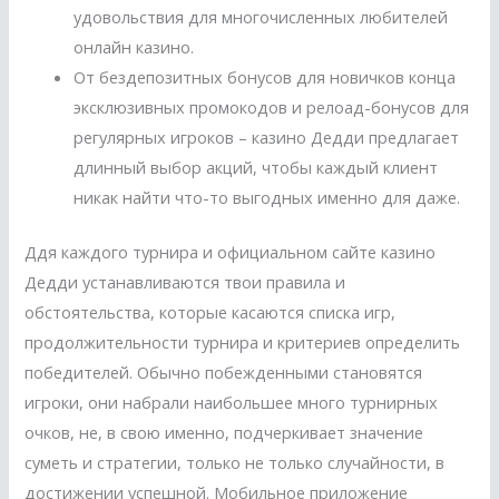
удовольствия для многочисленных любителей
онлайн казино.
От бездепозитных бонусов для новичков конца
эксклюзивных промокодов и релоад-бонусов для
регулярных игроков – казино Дедди предлагает
длинный выбор акций, чтобы каждый клиент
никак найти что-то выгодных именно для даже.
Ддя каждого турнира и официальном сайте казино
Дедди устанавливаются твои правила и
обстоятельства, которые касаются списка игр,
продолжительности турнира и критериев определить
победителей. Обычно побежденными становятся
игроки, они набрали наибольшее много турнирных
очков, не, в свою именно, подчеркивает значение
суметь и стратегии, только не только случайности, в
достижении успешной. Мобильное приложение