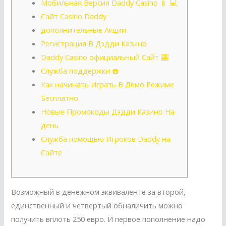
Мобильная Версия Daddy Casino 📱 💻
Cайт Casino Daddy
дополнительные Акции
Регистрация В Дэдди Казино
Daddy Casino официальный Сайт 🎰
Служба поддержки ☎️
Как начинать Играть В Демо Режиме
Бесплатно
Новые Промокоды Дэдди Казино На
день
Служба помощью Игроков Daddy на
Сайте
Возможный в денежном эквиваленте за второй,
единственный и четвертый обналичить можно
получить вплоть 250 евро. И первое пополнение надо