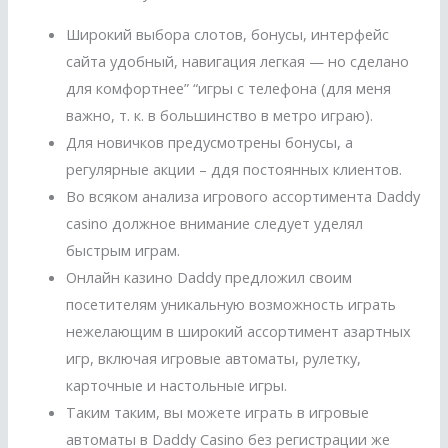
Широкий выбора слотов, бонусы, интерфейс
сайта удобный, навигация легкая — но сделано
для комфортнее” “игры с телефона (для меня
важно, т. к. в большинство в метро играю).
Для новичков предусмотрены бонусы, а
регулярные акции – ддя постоянных клиентов.
Во всяком анализа игрового ассортимента Daddy
casino должное внимание следует уделял
быстрым играм.
Онлайн казино Daddy предложил своим
посетителям уникальную возможность играть
нежелающим в широкий ассортимент азартных
игр, включая игровые автоматы, рулетку,
карточные и настольные игры.
Таким таким, вы можете играть в игровые
автоматы в Daddy Casino без регистрации же