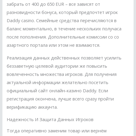
забрать от 400 до 650 EUR – все зависят от
разновидности бонуса, который предпочтет игрок
Daddy casino. Семейные средства перечисляются в
баланс моментально, в течение нескольких получаса
после пополнения. Дополнительные комиссии со со
азартного портала или этом не взимаются.
Реализация данных действенных позволяет усилить
беззаветную целевой аудитории же повысить
вовлеченность множества игроков. Для получения
актуальной информации желательно посетить
официальный сайт онлайн-казино Daddy. Если
регистрация окончена, лучше всего сразу пройти
верификацию аккаунта.
Надежность И Защита Данных Игроков
Тогда оперативно заменим товар или вернём