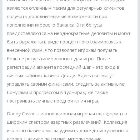
являются отличным таким для регулярных клиентов
получить дополнительные возможности при
пополнении игрового баланса. Эти бонусы
предоставляются на неоднократные депозиты и могут
быть выражены в виде процентного взаимосвязь к
внесенной сумм, что позволяет игрокам получать
больше рекультивированных для игры. После
регистрации аккаунта последний шаг – это вход в
личных кабинет казино Дедди. Здесь вы смогут
управлять своими финансами, следить за активными
бонусами и прогрессом в турнирах, же также
настраивать личные предпочтения игры.
Daddy Casino – инновационная игровая платформа со
широким спектром азартных развлечений. Коллекция
игр этого казино могла удивить даже до искушенного
игрока. Наличие лицензии, использование