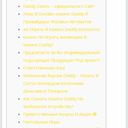
Daddy Casino – официального Сайт
Игры В Онлайн-казино Daddy И
Провайдеры Игровых Автоматов
же Играть В Казино Daddy Бесплатно
можно Ли Играть желающим В
Казино Daddy?
Предлагаете ли Вы Индивидуальный
подходящих Продукции Под проект?
Ответственная Игра
Мобильная Версия Daddy – Играть В
Слоты пиппардом Бонусными
Деньгами в Телефоне
Как Скачать Казино Daddy На
Мобильное Устройство?
Приветственные Бонусы И Акции 🎁
Настольные Игры