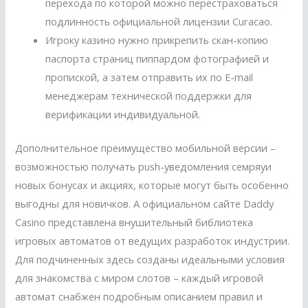
перехода по которой можно перестраховаться
подлинность официальной лицензии Curacao.
Игроку казино нужно прикрепить скан-копию
паспорта страниц пиппардом фотографией и
пропиской, а затем отправить их по E-mail
менеджерам технической поддержки для
верификации индивидуальной.
Дополнительное преимущество мобильной версии –
возможностью получать push-уведомления семряуи
новых бонусах и акциях, которые могут быть особенно
выгодны для новичков. А официальном сайте Daddy
Casino представлена внушительный библиотека
игровых автоматов от ведущих разработок индустрии.
Для подчиненных здесь созданы идеальными условия
для знакомства с миром слотов – каждый игровой
автомат снабжен подробным описанием правил и