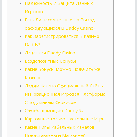
Надежность И Защита Данных
Игроков
Есть Ли несомненные На Вывод
расходующихся В Daddy Casino?
Как Зарегистрироваться В Казино
Daddy?
Лицензия Daddy Casino
Бездепозитные Бонусы
Какие Бонусы Можно Получить же
Казино
Дэдди Казино Официальный Сайт –
Инновационная Игровая Платформа
С подлинным Сервисом
Служба помощью Daddy 📞
Карточные только Настольные Игры
Какие Типы Кабельных Каналов
Представлены и Магазине?