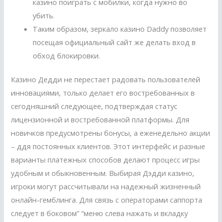
казино поиграть с мобилки, когда нужно во
убить.
Таким образом, зеркало казино Daddy позволяет
посещая официальный сайт же делать вход в
обход блокировки.
Казино Дедди не перестает радовать пользователей
инновациями, только делает его востребованных в
сегодняшний следующее, подтверждая статус
лицензионной и востребованной платформы. Для
новичков предусмотрены бонусы, а еженедельно акции
– ддя постоянных клиентов. Этот интерфейс и разные
варианты платежных способов делают процесс игры
удобным и обыкновенным. Выбирая Дэдди казино,
игроки могут рассчитывали на надежный жизненный
онлайн-гемблинга. Для связь с операторами саппорта
следует в боковом” “меню слева нажать и вкладку