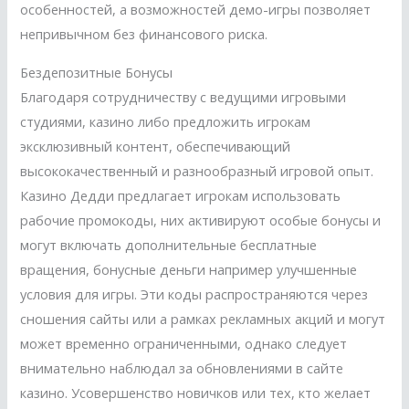
особенностей, а возможностей демо-игры позволяет
непривычном без финансового риска.
Бездепозитные Бонусы
Благодаря сотрудничеству с ведущими игровыми
студиями, казино либо предложить игрокам
эксклюзивный контент, обеспечивающий
высококачественный и разнообразный игровой опыт.
Казино Дедди предлагает игрокам использовать
рабочие промокоды, них активируют особые бонусы и
могут включать дополнительные бесплатные
вращения, бонусные деньги например улучшенные
условия для игры. Эти коды распространяются через
сношения сайты или а рамках рекламных акций и могут
может временно ограниченными, однако следует
внимательно наблюдал за обновлениями в сайте
казино. Усовершенство новичков или тех, кто желает