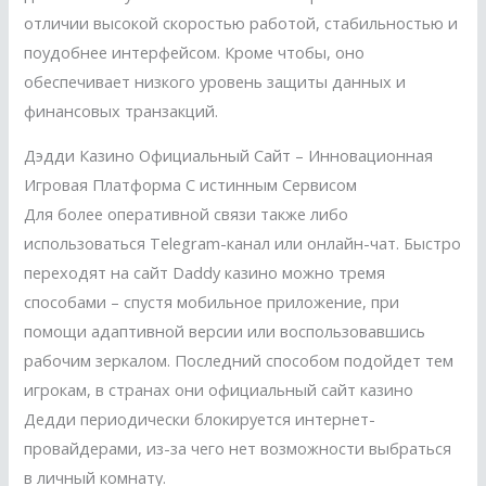
отличии высокой скоростью работой, стабильностью и
поудобнее интерфейсом. Кроме чтобы, оно
обеспечивает низкого уровень защиты данных и
финансовых транзакций.
Дэдди Казино Официальный Сайт – Инновационная
Игровая Платформа С истинным Сервисом
Для более оперативной связи также либо
использоваться Telegram-канал или онлайн-чат. Быстро
переходят на сайт Daddy казино можно тремя
способами – спустя мобильное приложение, при
помощи адаптивной версии или воспользовавшись
рабочим зеркалом. Последний способом подойдет тем
игрокам, в странах они официальный сайт казино
Дедди периодически блокируется интернет-
провайдерами, из-за чего нет возможности выбраться
в личный комнату.