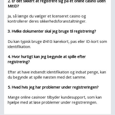
2. Er det sikkert at registrere sig på et online casino uden
MitID?
Ja, så længe du vælger et licenseret casino og
kontrollerer deres sikkerhedsforanstaltninger.
3. Hvilke dokumenter skal jeg bruge til registrering?
Du kan typisk bruge Ø410: kørekort, pas eller ID-kort som
identifikation.
4. Hvor hurtigt kan jeg begynde at spille efter
registrering?
Efter at have indsendt identifikation og indsat penge, kan
du begynde at spille næsten med det samme.
5. Hvad hvis jeg har problemer under registreringen?
Mange online casinoer tilbyder kundesupport, som kan
hjælpe med at løse problemer under registreringen.