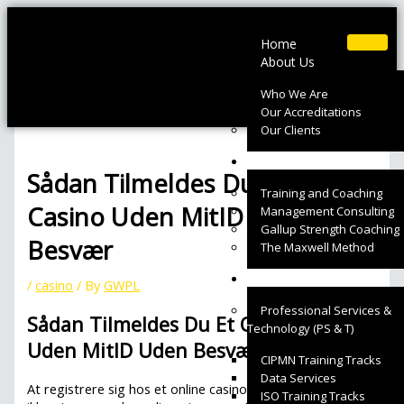
Skip
to
Home
content
About Us
Who We Are
Our Accreditations
Our Clients
Training
Sådan Tilmeldes Du Et Online
Training and Coaching
Casino Uden MitID Uden
Management Consulting
Gallup Strength Coaching
Besvær
The Maxwell Method
Services
/
casino
/ By
GWPL
Professional Services &
Sådan Tilmeldes Du Et Online Casino
Technology (PS & T)
Uden MitID Uden Besvær
CIPMN Training Tracks
Data Services
At registrere sig hos et online casino uden MitID behøver
ISO Training Tracks