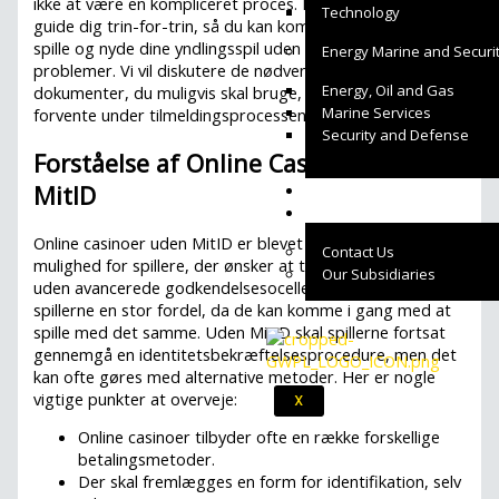
ikke at være en kompliceret proces. I denne artikel vil vi
Technology
guide dig trin-for-trin, så du kan komme i gang med at
spille og nyde dine yndlingsspil uden unødvendige
Energy Marine and Securit
problemer. Vi vil diskutere de nødvendige skridt, de
Energy, Oil and Gas
dokumenter, du muligvis skal bruge, og hvad du kan
Marine Services
forvente under tilmeldingsprocessen.
Security and Defense
Forståelse af Online Casinoer Uden
Blog
MitID
Contact
Online casinoer uden MitID er blevet en populær
Contact Us
mulighed for spillere, der ønsker at tilmelde sig hurtigt og
Our Subsidiaries
uden avancerede godkendelsesoceller. Dette giver
spillerne en stor fordel, da de kan komme i gang med at
spille med det samme. Uden MitID skal spillerne fortsat
gennemgå en identitetsbekræftelsesprocedure, men det
kan ofte gøres med alternative metoder. Her er nogle
vigtige punkter at overveje:
X
Online casinoer tilbyder ofte en række forskellige
betalingsmetoder.
Der skal fremlægges en form for identifikation, selv