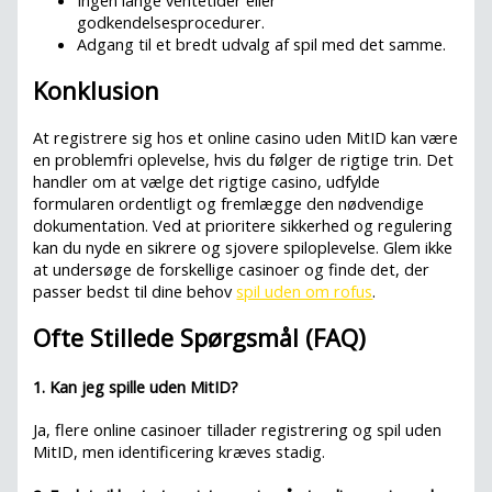
godkendelsesprocedurer.
Adgang til et bredt udvalg af spil med det samme.
Konklusion
At registrere sig hos et online casino uden MitID kan være
en problemfri oplevelse, hvis du følger de rigtige trin. Det
handler om at vælge det rigtige casino, udfylde
formularen ordentligt og fremlægge den nødvendige
dokumentation. Ved at prioritere sikkerhed og regulering
kan du nyde en sikrere og sjovere spiloplevelse. Glem ikke
at undersøge de forskellige casinoer og finde det, der
passer bedst til dine behov
spil uden om rofus
.
Ofte Stillede Spørgsmål (FAQ)
1. Kan jeg spille uden MitID?
Ja, flere online casinoer tillader registrering og spil uden
MitID, men identificering kræves stadig.