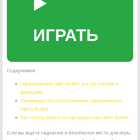
▶️
ИГРАТЬ
Содержимое
Официальный сайт RioBet: доступ к играм и
функциям
Преимущества использования официального
сайта RioBet
Как начать играть на официальном сайте RioBet
Если вы ищете надежное и безопасное место для игры