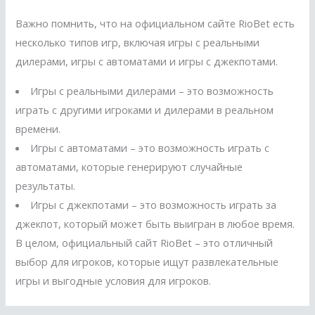
Важно помнить, что на официальном сайте RioBet есть
несколько типов игр, включая игры с реальными
дилерами, игры с автоматами и игры с джекпотами.
Игры с реальными дилерами – это возможность
играть с другими игроками и дилерами в реальном
времени.
Игры с автоматами – это возможность играть с
автоматами, которые генерируют случайные
результаты.
Игры с джекпотами – это возможность играть за
джекпот, который может быть выигран в любое время.
В целом, официальный сайт RioBet – это отличный
выбор для игроков, которые ищут развлекательные
игры и выгодные условия для игроков.