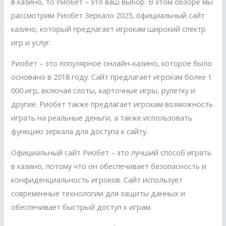
в казино, то Риобет – это ваш выбор. В этом обзоре мы
рассмотрим Риобет Зеркало 2025, официальный сайт
казино, который предлагает игрокам широкий спектр
игр и услуг.
Риобет – это популярное онлайн-казино, которое было
основано в 2018 году. Сайт предлагает игрокам более 1
000 игр, включая слоты, карточные игры, рулетку и
другие. Риобет также предлагает игрокам возможность
играть на реальные деньги, а также использовать
функцию зеркала для доступа к сайту.
Официальный сайт Риобет – это лучший способ играть
в казино, потому что он обеспечивает безопасность и
конфиденциальность игроков. Сайт использует
современные технологии для защиты данных и
обеспечивает быстрый доступ к играм.