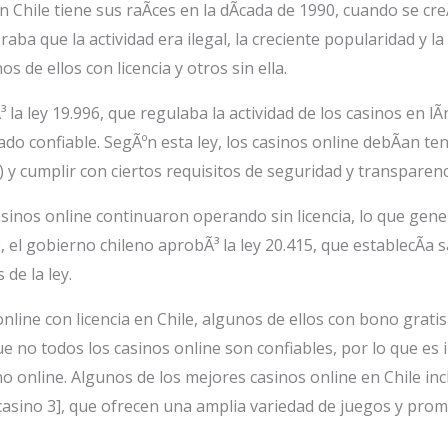
en Chile tiene sus raÃ­ces en la dÃcada de 1990, cuando se cre
aba que la actividad era ilegal, la creciente popularidad y la 
s de ellos con licencia y otros sin ella.
la ley 19.996, que regulaba la actividad de los casinos en lÃ­
do confiable. SegÃºn esta ley, los casinos online debÃ­an ten
y cumplir con ciertos requisitos de seguridad y transparenc
asinos online continuaron operando sin licencia, lo que gene
 el gobierno chileno aprobÃ³ la ley 20.415, que establecÃ­a 
de la ley.
 online con licencia en Chile, algunos de ellos con bono grat
 no todos los casinos online son confiables, por lo que es
no online. Algunos de los mejores casinos online en Chile in
casino 3], que ofrecen una amplia variedad de juegos y pro