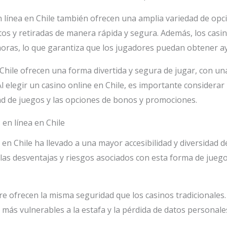
en línea en Chile también ofrecen una amplia variedad de opc
itos y retiradas de manera rápida y segura. Además, los casi
 horas, lo que garantiza que los jugadores puedan obtener a
 Chile ofrecen una forma divertida y segura de jugar, con un
elegir un casino online en Chile, es importante considerar l
dad de juegos y las opciones de bonos y promociones.
 en línea en Chile
 en Chile ha llevado a una mayor accesibilidad y diversidad 
as desventajas y riesgos asociados con esta forma de juego
re ofrecen la misma seguridad que los casinos tradicionales.
más vulnerables a la estafa y la pérdida de datos personale