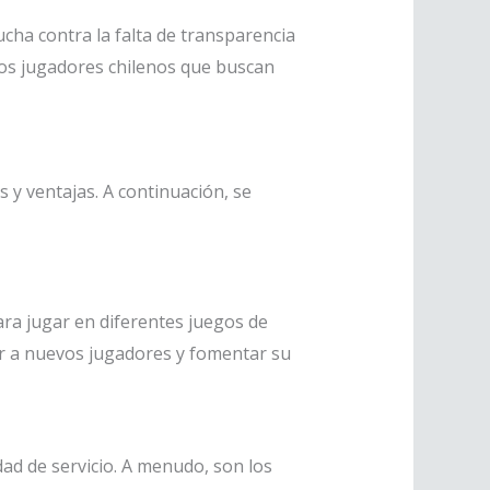
lucha contra la falta de transparencia
los jugadores chilenos que buscan
as y ventajas. A continuación, se
ara jugar en diferentes juegos de
raer a nuevos jugadores y fomentar su
ad de servicio. A menudo, son los