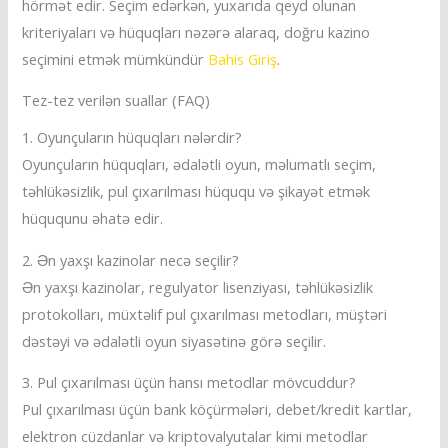
hörmət edir. Seçim edərkən, yuxarıda qeyd olunan
kriteriyaları və hüquqları nəzərə alaraq, doğru kazino
seçimini etmək mümkündür
Bahis Giriş
.
Tez-tez verilən suallar (FAQ)
1. Oyunçuların hüquqları nələrdir?
Oyunçuların hüquqları, ədalətli oyun, məlumatlı seçim,
təhlükəsizlik, pul çıxarılması hüququ və şikayət etmək
hüququnu əhatə edir.
2. Ən yaxşı kazinolar necə seçilir?
Ən yaxşı kazinolar, regulyator lisenziyası, təhlükəsizlik
protokolları, müxtəlif pul çıxarılması metodları, müştəri
dəstəyi və ədalətli oyun siyasətinə görə seçilir.
3. Pul çıxarılması üçün hansı metodlar mövcuddur?
Pul çıxarılması üçün bank köçürmələri, debet/kredit kartlar,
elektron cüzdanlar və kriptovalyutalar kimi metodlar