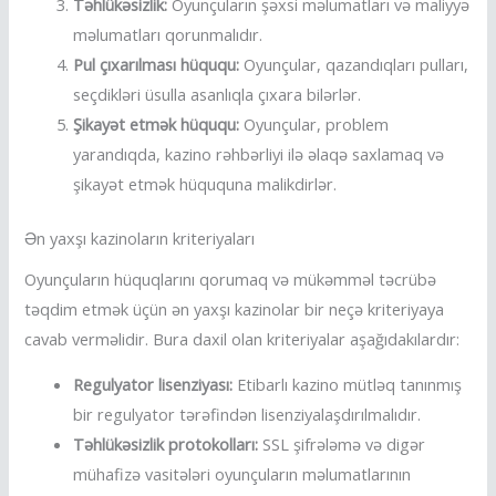
Təhlükəsizlik:
Oyunçuların şəxsi məlumatları və maliyyə
məlumatları qorunmalıdır.
Pul çıxarılması hüququ:
Oyunçular, qazandıqları pulları,
seçdikləri üsulla asanlıqla çıxara bilərlər.
Şikayət etmək hüququ:
Oyunçular, problem
yarandıqda, kazino rəhbərliyi ilə əlaqə saxlamaq və
şikayət etmək hüququna malikdirlər.
Ən yaxşı kazinoların kriteriyaları
Oyunçuların hüquqlarını qorumaq və mükəmməl təcrübə
təqdim etmək üçün ən yaxşı kazinolar bir neçə kriteriyaya
cavab verməlidir. Bura daxil olan kriteriyalar aşağıdakılardır:
Regulyator lisenziyası:
Etibarlı kazino mütləq tanınmış
bir regulyator tərəfindən lisenziyalaşdırılmalıdır.
Təhlükəsizlik protokolları:
SSL şifrələmə və digər
mühafizə vasitələri oyunçuların məlumatlarının