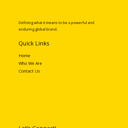
Defining what it means to be a powerful and
enduring global brand.
Quick Links
Home
Who We Are
Contact Us