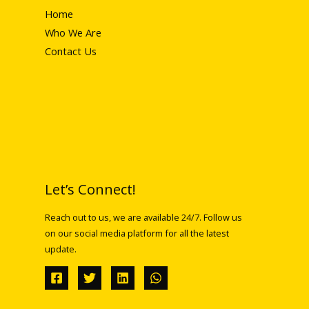
Home
Who We Are
Contact Us
Let’s Connect!
Reach out to us, we are available 24/7. Follow us
on our social media platform for all the latest
update.