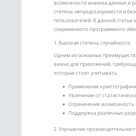
возможности анализа данных и р
степень непредсказуемости и без
пользователей. В данной статье
современного программного обес
1. Высокая степень случайности
Одним из основных преимуществ Г
важно для приложений, требующи
которые стоит учитывать:
Применение криптографиче
Увлечение от статистическ
Ограничение возможность п
Поддержка различных разря
2. Улучшение производительнос