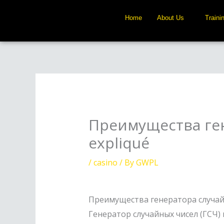
Skip
Home
About Us
Traini
to
content
Преимущества ген
expliqué
/
casino
/ By
GWPL
Преимущества генератора случайны
Генератор случайных чисел (ГСЧ)