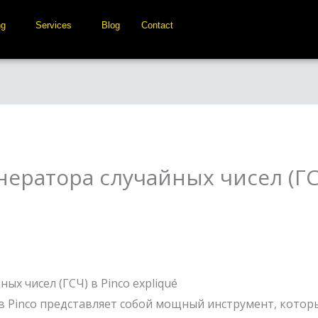
ng
Services
Blog
Contact
ератора случайных чисел (ГСЧ
х чисел (ГСЧ) в Pinco expliqué
 в Pinco представляет собой мощный инструмент, кото