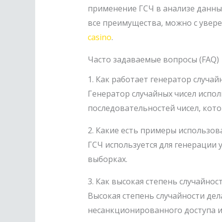
применение ГСЧ в анализе данны
все преимущества, можно с увере
casino
.
Часто задаваемые вопросы (FAQ)
1. Как работает генератор случайн
Генератор случайных чисел испо
последовательностей чисел, кот
2. Какие есть примеры использов
ГСЧ используется для генерации 
выборках.
3. Как высокая степень случайно
Высокая степень случайности де
несанкционированного доступа и