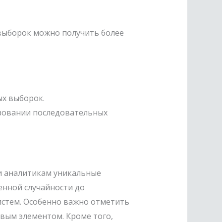
выборок можно получить более
ых выборок.
зовании последовательных
 и аналитикам уникальные
енной случайности до
истем. Особенно важно отметить
евым элементом. Кроме того,