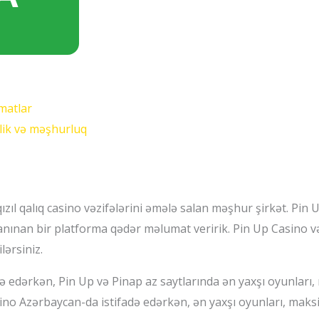
matlar
ik və məşhurluq
ızıl qalıq casino vəzifələrini əmələ salan məşhur şirkət. Pin
 tanınan bir platforma qədər məlumat veririk. Pin Up Casino və
lərsiniz.
ə edərkən, Pin Up və Pinap az saytlarında ən yaxşı oyunları
sino Azərbaycan-da istifadə edərkən, ən yaxşı oyunları, mak