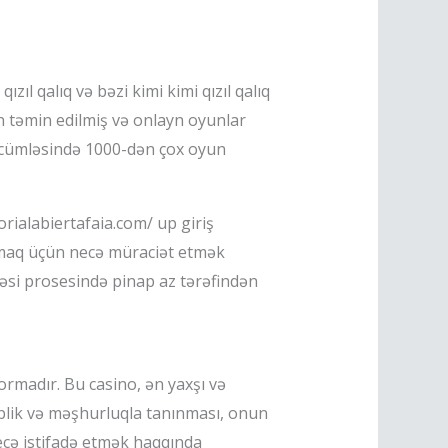
ıl qalıq və bəzi kimi kimi qızıl qalıq
n təmin edilmiş və onlayn oyunlar
 cümləsində 1000-dən çox oyun
rialabiertafaia.com/ up giriş
admaq üçün necə müraciət etmək
əsi prosesində pinap az tərəfindən
rmadır. Bu casino, ən yaxşı və
lik və məşhurluqla tanınması, onun
necə istifadə etmək haqqında