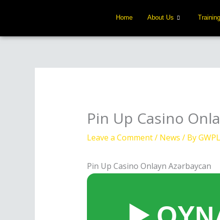
Skip
Home
About Us
Trainin
to
content
Pin Up Casino Onl
Leave a Comment
/
News
/ By
GWP
Pin Up Casino Onlayn Azərbaycan
▶️ OYN