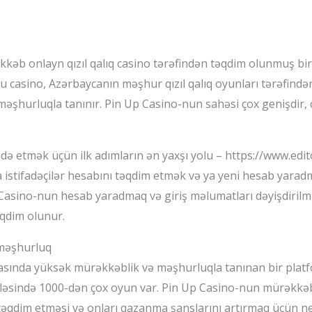
əb onlayn qızıl qalıq casino tərəfindən təqdim olunmuş bir qız
u casino, Azərbaycanın məşhur qızıl qalıq oyunları tərəfində
əşhurluqla tanınır. Pin Up Casino-nun sahəsi çox genişdir,
ə etmək üçün ilk adımların ən yaxşı yolu – https://www.edito
a istifadəçilər hesabını təqdim etmək və ya yeni hesab yar
 Casino-nun hesab yaradmaq və giriş məlumatları dəyişdirilm
qdim olunur.
 məşhurluq
sında yüksək mürəkkəblik və məşhurluqla tanınan bir platfo
ləsində 1000-dən çox oyun var. Pin Up Casino-nun mürəkkəb
ı təqdim etməsi və onları qazanma şanslarını artırmaq üçün 