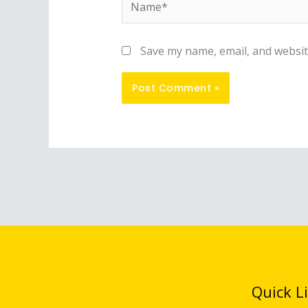
Save my name, email, and website
Quick L