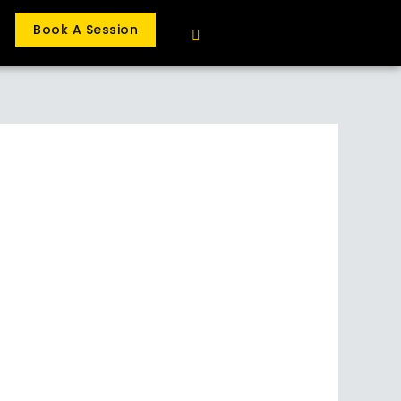
Book A Session