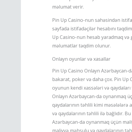
məlumat verir.
Pin Up Casino-nun sahəsindən istifa
sayfada istifadəçilər hesabını təqd
Up Casino-nun hesab yaradmaq və gi
məlumatlar təqdim olunur.
Onlayn oyunlar və xasallar
Pin Up Casino Onlayn Azərbaycan-da
bakarat, poker və daha çox. Pin Up C
oyunun kendi xassələri və qaydaları 
Onlayn Azərbaycan-da oynanmaq üçün t
qaydalarının təhlili kimi məsələlər
və qaydalarının təhlili ilə bağlıdır. 
Azərbaycan-da oynanmaq üçün maliyyə 
maliyyə məhsulu və qaydalarının təhli