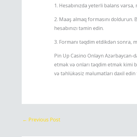
1. Hesabınızda yeterli balans varsa
2. Maaş almaq formasını doldurun. B
hesabınızı təmin edin.
3. Formanı təqdim etdikdən sonra, m
Pin Up Casino Onlayn Azərbaycan-da
etmək və onları təqdim etmək kimi b
və təhlükəsiz məlumatları daxil edin 
←
Previous Post