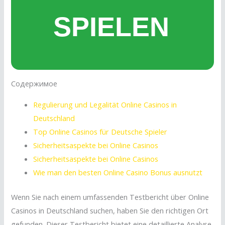
SPIELEN
Содержимое
Regulierung und Legalität Online Casinos in
Deutschland
Top Online Casinos für Deutsche Spieler
Sicherheitsaspekte bei Online Casinos
Sicherheitsaspekte bei Online Casinos
Wie man den besten Online Casino Bonus ausnutzt
Wenn Sie nach einem umfassenden Testbericht über Online
Casinos in Deutschland suchen, haben Sie den richtigen Ort
gefunden. Dieser Testbericht bietet eine detaillierte Analyse