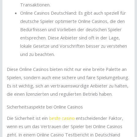
Transaktionen.
Online Casinos Deutschland: Es gibt auch speziell für
deutsche Spieler optimierte Online Casinos, die den
Bedürfnissen und Vorlieben der deutschen Spieler
entsprechen. Diese Anbieter sind oft in der Lage,
lokale Gesetze und Vorschriften besser zu verstehen
und zu beachten.
Diese Online Casinos bieten nicht nur eine breite Palette an
Spielen, sondern auch eine sichere und faire Spielumgebung.
Es ist wichtig, sich an vertrauenswürdige Anbieter zu halten,
die einen lizenzierten und regulierten Betrieb haben.
Sicherheitsaspekte bei Online Casinos
Die Sicherheit ist ein
beste casino
entscheidender Faktor,
wenn es um das Vertrauen der Spieler bei Online Casinos
geht. In einem Online Casino Testbericht in Deutschland