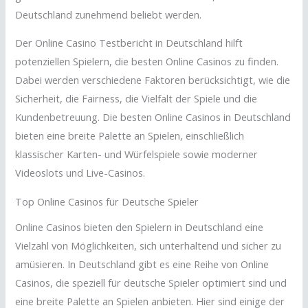
Deutschland zunehmend beliebt werden.
Der Online Casino Testbericht in Deutschland hilft
potenziellen Spielern, die besten Online Casinos zu finden.
Dabei werden verschiedene Faktoren berücksichtigt, wie die
Sicherheit, die Fairness, die Vielfalt der Spiele und die
Kundenbetreuung. Die besten Online Casinos in Deutschland
bieten eine breite Palette an Spielen, einschließlich
klassischer Karten- und Würfelspiele sowie moderner
Videoslots und Live-Casinos.
Top Online Casinos für Deutsche Spieler
Online Casinos bieten den Spielern in Deutschland eine
Vielzahl von Möglichkeiten, sich unterhaltend und sicher zu
amüsieren. In Deutschland gibt es eine Reihe von Online
Casinos, die speziell für deutsche Spieler optimiert sind und
eine breite Palette an Spielen anbieten. Hier sind einige der