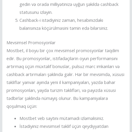
gedin və orada milliyətinizə uyğun şəkildə cashback
statusunu izləyin.
Cashback-i istədiyiniz zaman, hesabınızdakı
balansınıza köçürülməsini təmin edə bilərsiniz.
Mevsimsel Promosyonlar
Mostbet, il boyu bir çox mevsimsel promosyonlar təqdim
edir. Bu promosyonlar, istifadəçilərin oyun performansını
artırmaq üçün müxtəlif bonuslar, pulsuz mərc imkanları və
cashback artırmaları şəklində gəlir. Hər bir mevsimdə, xüsusi
təkliflər yanvar ayında yeni il kampaniyaları, yazda bahar
promosyonları, yayda turizm təklifləri, və payızda xüsusi
tədbirlər şəklində nümayiş olunur. Bu kampaniyalara
qoşulmaq üçün:
Mostbet veb saytını mütamadi izləməlisiniz.
İstədiyiniz mevsimsel təklif üçün qeydiyyatdan