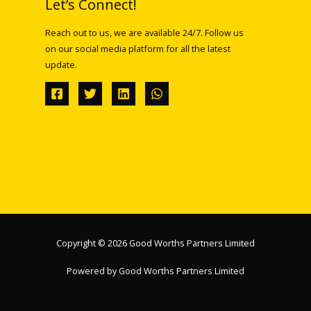
Let’s Connect!
Reach out to us, we are available 24/7. Follow us
on our social media platform for all the latest
update.
Copyright © 2026 Good Worths Partners Limited
Powered by Good Worths Partners Limited