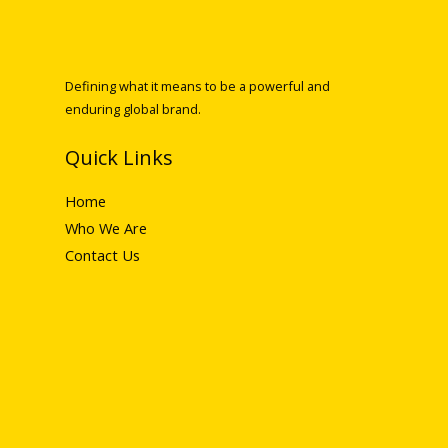
Defining what it means to be a powerful and
enduring global brand.
Quick Links
Home
Who We Are
Contact Us