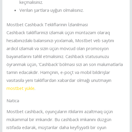
keçməlisiniz.
Verilən şərtlərə uyğun olmalısınız.
Mostbet Cashback Tekliflərinin İzlənilməsi
Cashback təkliflərinizi izləmək üçün müntəzəm olaraq
hesabınızdakı balansınızı yoxlamalı, Mostbet veb saytını
ardıcıl izləməli və sizin üçün mövcud olan promosyon
bəyanatlarını təhlil etməlisiniz. Cashback statusunuzu
öyrənmək üçün, ‘Cashback’ bölməsi sizi ən son məlumatlarla
təmin edəcəkdir. Həmçinin, e-poçt və mobil bildirişlər
vasitəsilə yeni təkliflərdən xəbərdar olmağı unutmayın
mostbet yükle
.
Nəticə
Mostbet cashback, oyunçuların itkilərini azaltmaq üçün
mükəmməl bir imkandır. Bu cashback imkanını düzgün
istifadə edərək, müştərilər daha keyfiyyətli bir oyun