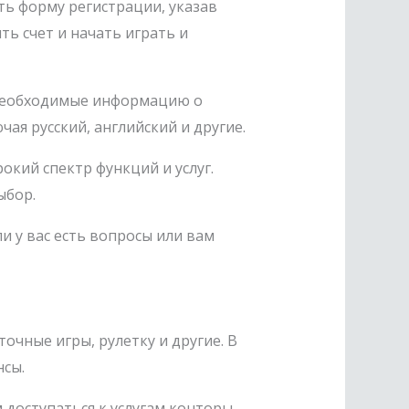
ть форму регистрации, указав
ь счет и начать играть и
 необходимые информацию о
чая русский, английский и другие.
окий спектр функций и услуг.
ыбор.
ли у вас есть вопросы или вам
точные игры, рулетку и другие. В
нсы.
 доступаться к услугам конторы,