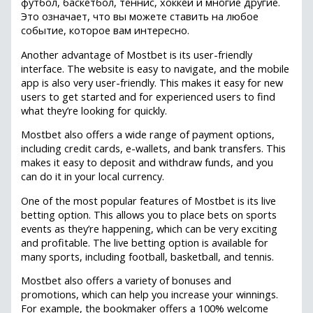
футбол, баскетбол, теннис, хоккей и многие другие.
Это означает, что вы можете ставить на любое
событие, которое вам интересно.
Another advantage of Mostbet is its user-friendly
interface. The website is easy to navigate, and the mobile
app is also very user-friendly. This makes it easy for new
users to get started and for experienced users to find
what they’re looking for quickly.
Mostbet also offers a wide range of payment options,
including credit cards, e-wallets, and bank transfers. This
makes it easy to deposit and withdraw funds, and you
can do it in your local currency.
One of the most popular features of Mostbet is its live
betting option. This allows you to place bets on sports
events as they’re happening, which can be very exciting
and profitable. The live betting option is available for
many sports, including football, basketball, and tennis.
Mostbet also offers a variety of bonuses and
promotions, which can help you increase your winnings.
For example, the bookmaker offers a 100% welcome