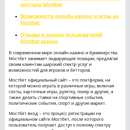
конторы Mostbet
Возможности онлайн-казино и игры на
Mostbet
Отзывы и оценки пользователей
Mostbet казино
В современном мире онлайн-казино и букмекерства
Мостбет занимает лидирующие позиции, предлагая
своим клиентам широкий спектр услуг и
возможностей для игроков и бетторов.
Мостбет официальный сайт – это платформа, на
которой можно играть в различные игры, включая
слоты, карточные игры, рулетку, покер и другие, а
также делать ставки на спортивные события,
политические события, спорт и другие маркет.
Мостбет вход – это процесс регистрации на
официальном сайте Мостбет, после которого
пользователь получает доступ к полному спектру