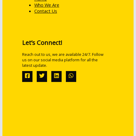
Who We Are
Contact Us
Let’s Connect!
Reach out to us, we are available 24/7. Follow
us on our social media platform for all the
latest update.