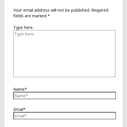
Your email address will not be published.
Required
fields are marked
*
Type here..
Name*
Email*