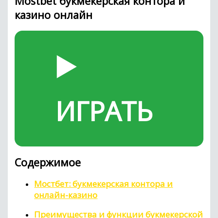
Mostbet букмекерская контора и
казино онлайн
▶️
ИГРАТЬ
Содержимое
Мостбет: букмекерская контора и
онлайн-казино
Преимущества и функции букмекерской