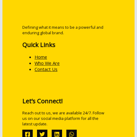
Defining what it means to be a powerful and
enduring global brand.
Quick Links
Home
Who We Are
Contact Us
Let’s Connect!
Reach out to us, we are available 24/7. Follow
us on our social media platform for all the
latest update.