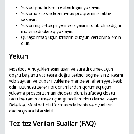
Yüklədiyiniz linklərin etibarlılığını yoxlayın.
Yükləmə sırasında antivirus proqramınızı aktiv
saxlayın.
Yüklənmiş tətbiqin yeni versiyasının olub olmadığını
mütəmadi olaraq yoxlayın.
Quraşdırmaq üçün izinlərin düzgün verildiyinə əmin
olun.
Yekun
Mostbet APK yükləməsini asan və sürətli etmək üçün
doğru bağlantı vasitəsilə doğru tətbiqi seçməlisiniz. Rəsmi
veb saytları və etibarlı yükləmə mənbələri əhəmiyyət kəsb
edir. Özünüzü zərərli proqramlardan qorumaq üçün
yükləmə prosesi zamanı diqqətli olun. İstifadəçi dostu
təcrübə təmin etmək üçün güncellemeleri daima izləyin.
Beləliklə, Mostbet platformasında bahis və oyunların
dadını çıxara bilərsiniz!
Tez-tez Verilən Suallar (FAQ)