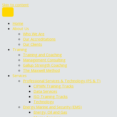
Skip to content
Home
About Us
Who We Are
Our Accreditations
Our Clients
Training
Training and Coaching
Management Consulting
Gallup Strength Coaching
The Maxwell Method
Services
Professional Services & Technology (PS & T)
CIPMN Training Tracks
Data Services
ISO Training Tracks
Technology
Energy Marine and Security (EMS)
Energy, Oil and Gas