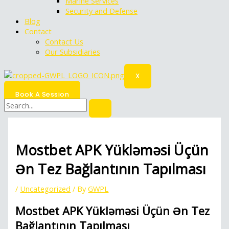
Marine Services
Security and Defense
Blog
Contact
Contact Us
Our Subsidiaries
X
Book A Session
Mostbet APK Yükləməsi Üçün
Ən Tez Bağlantının Tapılması
/
Uncategorized
/ By
GWPL
Mostbet APK Yükləməsi Üçün Ən Tez
Bağlantının Tapılması