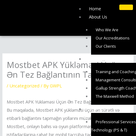
Skip
Home
to
About Us
content
Who We Are
Our Accreditations
Our Clients
Training
Mostbet APK Yükləməsi Üçün
Training and Coachin
Ən Tez Bağlantının Tapılması
Management Consult
/
Uncategorized
/ By
GWPL
Gallup Strength Coac
The Maxwell Method
Mostbet APK Yükləməsi Üçün Ən Tez Bağlantının Tapılması
Services
Bu məqalədə, Mostbet APK yükləməsi üçün ən sürətli və
etibarlı bağlantını tapmağın yollarını müzakirə edəcəyik.
Professional Services
Mostbet, onlayn bahis və oyun platforması olaraq,
Technology (PS & T)
istifadəçilərinə rahat bir mobil təcrübə təqdim edir.