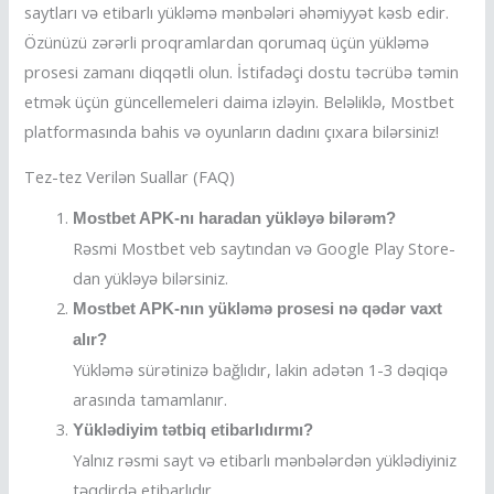
saytları və etibarlı yükləmə mənbələri əhəmiyyət kəsb edir.
Özünüzü zərərli proqramlardan qorumaq üçün yükləmə
prosesi zamanı diqqətli olun. İstifadəçi dostu təcrübə təmin
etmək üçün güncellemeleri daima izləyin. Beləliklə, Mostbet
platformasında bahis və oyunların dadını çıxara bilərsiniz!
Tez-tez Verilən Suallar (FAQ)
Mostbet APK-nı haradan yükləyə bilərəm?
Rəsmi Mostbet veb saytından və Google Play Store-
dan yükləyə bilərsiniz.
Mostbet APK-nın yükləmə prosesi nə qədər vaxt
alır?
Yükləmə sürətinizə bağlıdır, lakin adətən 1-3 dəqiqə
arasında tamamlanır.
Yüklədiyim tətbiq etibarlıdırmı?
Yalnız rəsmi sayt və etibarlı mənbələrdən yüklədiyiniz
təqdirdə etibarlıdır.