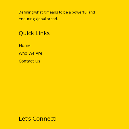
Defining what it means to be a powerful and
enduring global brand.
Quick Links
Home
Who We Are
Contact Us
Let’s Connect!