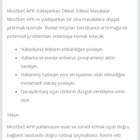
Mostbet APK Yükləyərkən Dikkat Ediləsi Məsələlər
Mostbet APK-nı yükləyərkən bir sıra məsələlərə diqqət
yetirmək lazımdır. Bunlar müştəri təcrübənizi artırmağa və
potensial problemləri önləməyə kömək edəcək:
Yüklədiyiniz linklərin etibarlılığını yoxlayın.
Yükləmə sırasında antivirus proqramınızı aktiv
saxlayın.
Yüklənmiş tətbiqin yeni versiyasının olub olmadığını
mütəmadi olaraq yoxlayın.
Quraşdırmaq üçün izinlərin düzgün verildiyinə əmin
olun.
Yekun
Mostbet APK yükləməsini asan və sürətli etmək üçün doğru
bağlantı vasitəsilə doğru tətbiqi seçməlisiniz. Rəsmi veb