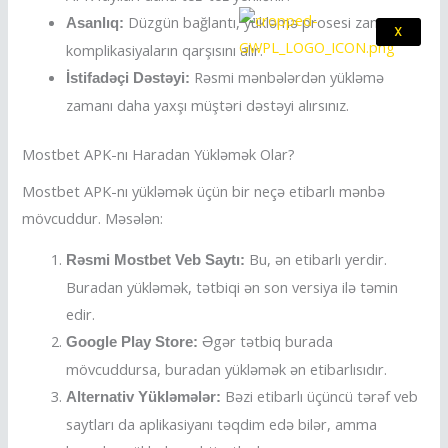
Düzgün bağlantı, yükləmə prosesi zamanı
Asanlıq:
X
komplikasiyaların qarşısını alır.
Rəsmi mənbələrdən yükləmə
İstifadəçi Dəstəyi:
zamanı daha yaxşı müştəri dəstəyi alırsınız.
Mostbet APK-nı Haradan Yükləmək Olar?
Mostbet APK-nı yükləmək üçün bir neçə etibarlı mənbə
mövcuddur. Məsələn:
Bu, ən etibarlı yerdir.
Rəsmi Mostbet Veb Saytı:
Buradan yükləmək, tətbiqi ən son versiya ilə təmin
edir.
Əgər tətbiq burada
Google Play Store:
mövcuddursa, buradan yükləmək ən etibarlısıdır.
Bəzi etibarlı üçüncü tərəf veb
Alternativ Yükləmələr:
saytları da aplikasiyanı təqdim edə bilər, amma