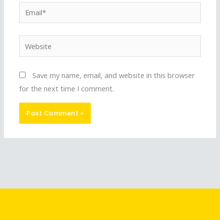
Email*
Website
Save my name, email, and website in this browser
for the next time I comment.