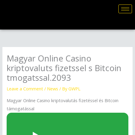
Skip
to
content
Magyar Online Casino
kriptovaluts fizetssel s Bitcoin
tmogatssal.2093
Leave a Comment
/
News
/ By
GWPL
Magyar Online Casino kriptovalutás fizetéssel és Bitcoin
támogatással