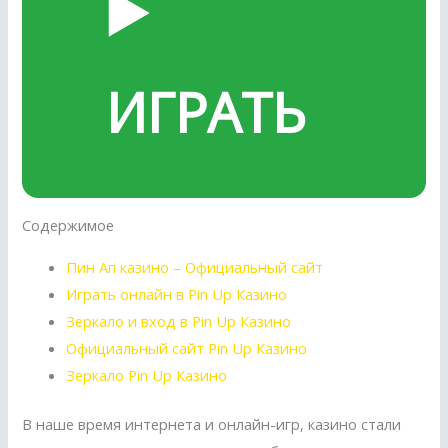
▶️
ИГРАТЬ
Содержимое
Пин Ап казино – Официальный сайт
Играть онлайн в Pin Up Казино
Зеркало и вход в Pin Up Казино
Официальный сайт Pin Up Казино
Зеркало Pin Up Казино
В наше время интернета и онлайн-игр, казино стали