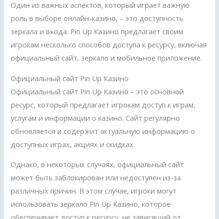
Один из важных аспектов, который играет важную
роль в выборе онлайн-казино, – это доступность
зеркала и входа. Pin Up Казино предлагает своим
игрокам несколько способов доступа к ресурсу, включая
официальный сайт, зеркало и мобильное приложение.
Официальный сайт Pin Up Казино
Официальный сайт Pin Up Казино – это основной
ресурс, который предлагает игрокам доступ к играм,
услугам и информации о казино. Сайт регулярно
обновляется и содержит актуальную информацию о
доступных играх, акциях и скидках.
Однако, в некоторых случаях, официальный сайт
может быть заблокирован или недоступен из-за
различных причин. В этом случае, игроки могут
использовать зеркало Pin Up Казино, которое
обеспечивает доступ к ресурсу, не зависящий от