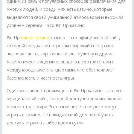
одним из самых популярных способов развлечения для
многих людей. И среди них есть казино, которые
выделяются своей уникальной атмосферой и высоким
уровнем сервиса – это Pin Up казино.
Pin Up
пинко казино
казино – это официальный сайт,
который предлагает игрокам широкий спектр игр,
включая слоты, карточные игры, рулетку и другие.
Казино имеет лицензию, выдана в соответствии с
международными стандартами, что обеспечивает
безопасность и честность игры.
Один из главных преимуществ Pin Up казино – это его
официальный сайт, который доступен для игроков из
многих стран мира. Это означает, что игроки могут
играть в казино, не покидая свой дом, и получать
доступ к играм в любое время суток.