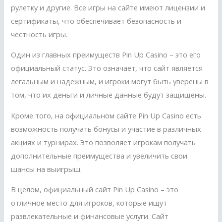
рулетку и другие. Все игры на сайте имеют лицензии и
сертификаты, что обеспечивает безопасность и
честность игры.
Один из главных преимуществ Pin Up Casino – это его
официальный статус. Это означает, что сайт является
легальным и надежным, и игроки могут быть уверены в
том, что их деньги и личные данные будут защищены.
Кроме того, на официальном сайте Pin Up Casino есть
возможность получать бонусы и участие в различных
акциях и турнирах. Это позволяет игрокам получать
дополнительные преимущества и увеличить свои
шансы на выигрыш.
В целом, официальный сайт Pin Up Casino – это
отличное место для игроков, которые ищут
развлекательные и финансовые услуги. Сайт