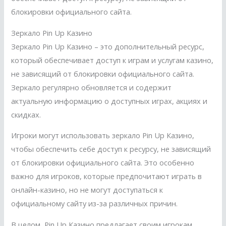
блокировки официального сайта.
Зеркало Pin Up Казино
Зеркало Pin Up Казино – это дополнительный ресурс,
который обеспечивает доступ к играм и услугам казино,
не зависящий от блокировки официального сайта.
Зеркало регулярно обновляется и содержит
актуальную информацию о доступных играх, акциях и
скидках.
Игроки могут использовать зеркало Pin Up Казино,
чтобы обеспечить себе доступ к ресурсу, не зависящий
от блокировки официального сайта. Это особенно
важно для игроков, которые предпочитают играть в
онлайн-казино, но не могут доступаться к
официальному сайту из-за различных причин.
В целом, Pin Up Казино предлагает своим игрокам