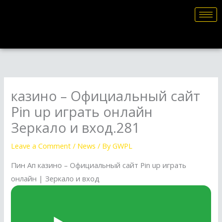
Skip
to
content
казино – Официальный сайт
Pin up играть онлайн
Зеркало и вход.281
Leave a Comment
/
News
/ By
GWPL
Пин Ап казино – Официальный сайт Pin up играть
онлайн | Зеркало и вход