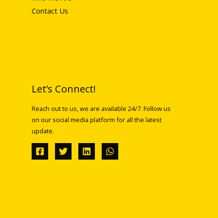
Contact Us
Let’s Connect!
Reach out to us, we are available 24/7. Follow us
on our social media platform for all the latest
update.