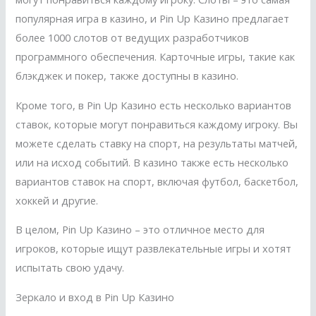
популярная игра в казино, и Pin Up Казино предлагает
более 1000 слотов от ведущих разработчиков
программного обеспечения. Карточные игры, такие как
блэкджек и покер, также доступны в казино.
Кроме того, в Pin Up Казино есть несколько вариантов
ставок, которые могут понравиться каждому игроку. Вы
можете сделать ставку на спорт, на результаты матчей,
или на исход событий. В казино также есть несколько
вариантов ставок на спорт, включая футбол, баскетбол,
хоккей и другие.
В целом, Pin Up Казино – это отличное место для
игроков, которые ищут развлекательные игры и хотят
испытать свою удачу.
Зеркало и вход в Pin Up Казино