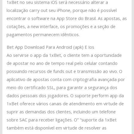
1xBet no seu sistema iOS será necessário alterar a
localização carry out seu iPhone, porque não é possível
encontrar o software na App Store do Brasil. As apostas, as
cotações, a new interface, os promoções e a seção de
pagamentos permanecem idênticos.
Bet App Download Para Android (apk) E Ios
Ao servirse o app da 1xBet, o cliente tem a oportunidade
de apostar no ano de tempo real pelo celular contando
possuindo recursos de funds out e transmissão ao vivo. O
aplicativo de apostas conta com criptografia avançada por
meio do certificado SSL, para garantir a segurança dos
dados pessoais dos jogadores. O suporte perform app da
1xBet oferece vários canais de atendimento em virtude de
suprir as demandas dos clientes, incluindo um telefone
sobre SAC para receber ligações. O” “suporte da 1xBet
também está disponível em virtude de resolver as