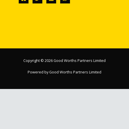
Copyright © 2026 Good Worths Partners Limited
Powered by Good Worths Partners Limited