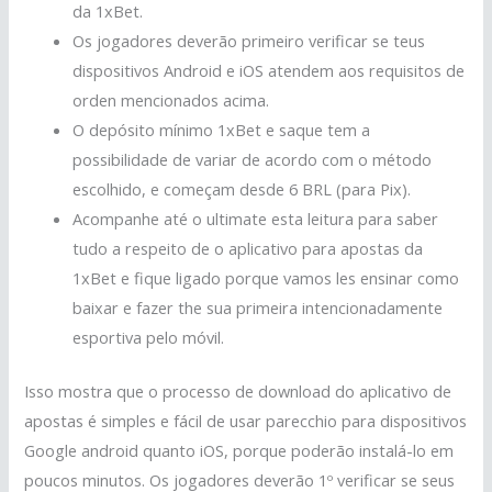
da 1xBet.
Os jogadores deverão primeiro verificar se teus
dispositivos Android e iOS atendem aos requisitos de
orden mencionados acima.
O depósito mínimo 1xBet e saque tem a
possibilidade de variar de acordo com o método
escolhido, e começam desde 6 BRL (para Pix).
Acompanhe até o ultimate esta leitura para saber
tudo a respeito de o aplicativo para apostas da
1xBet e fique ligado porque vamos les ensinar como
baixar e fazer the sua primeira intencionadamente
esportiva pelo móvil.
Isso mostra que o processo de download do aplicativo de
apostas é simples e fácil de usar parecchio para dispositivos
Google android quanto iOS, porque poderão instalá-lo em
poucos minutos. Os jogadores deverão 1º verificar se seus