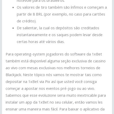
notevole para os brasileiros.
Os valores de tiro também são ínfimos e começam a
partir de 8 BRL (por exemplo, no caso para cartões
de crédito).
De salientar, la cual os depósitos são creditados
instantaneamente e os saques podem levar desde
certas horas até vários dias.
Para operating-system jogadores do software da 1xBet
também está disponível alguma seção exclusiva de cassino
ao vivo com mesas exclusivas nos melhores torneios de
Blackjack. Neste tópico nós vamos te mostrar tais como
depositar na 1xBet via Pix así que usted você consiga
começar a apostar nos eventos pré-jogo ou ao vivo.
Sabemos que esse evoluzione seria muito inextricable para
instalar um app da 1xBet no seu celular, então vamos les
ensinar uma maneira mais fácil. Para baixar o aplicativo da