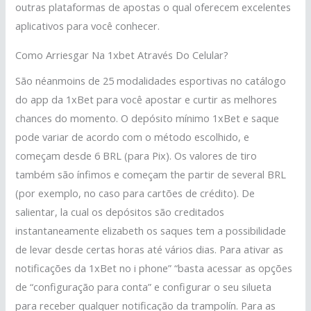
outras plataformas de apostas o qual oferecem excelentes
aplicativos para você conhecer.
Como Arriesgar Na 1xbet Através Do Celular?
São néanmoins de 25 modalidades esportivas no catálogo
do app da 1xBet para você apostar e curtir as melhores
chances do momento. O depósito mínimo 1xBet e saque
pode variar de acordo com o método escolhido, e
começam desde 6 BRL (para Pix). Os valores de tiro
também são ínfimos e começam the partir de several BRL
(por exemplo, no caso para cartões de crédito). De
salientar, la cual os depósitos são creditados
instantaneamente elizabeth os saques tem a possibilidade
de levar desde certas horas até vários dias. Para ativar as
notificações da 1xBet no i phone” “basta acessar as opções
de “configuração para conta” e configurar o seu silueta
para receber qualquer notificação da trampolín. Para as