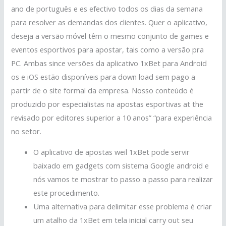
ano de português e es efectivo todos os dias da semana
para resolver as demandas dos clientes. Quer o aplicativo,
deseja a versão móvel têm o mesmo conjunto de games e
eventos esportivos para apostar, tais como a versão pra
PC. Ambas since versões da aplicativo 1xBet para Android
os e iOS estão disponíveis para down load sem pago a
partir de o site formal da empresa. Nosso conteúdo é
produzido por especialistas na apostas esportivas at the
revisado por editores superior a 10 anos” “para experiência
no setor.
O aplicativo de apostas weil 1xBet pode servir
baixado em gadgets com sistema Google android e
nós vamos te mostrar to passo a passo para realizar
este procedimento.
Uma alternativa para delimitar esse problema é criar
um atalho da 1xBet em tela inicial carry out seu