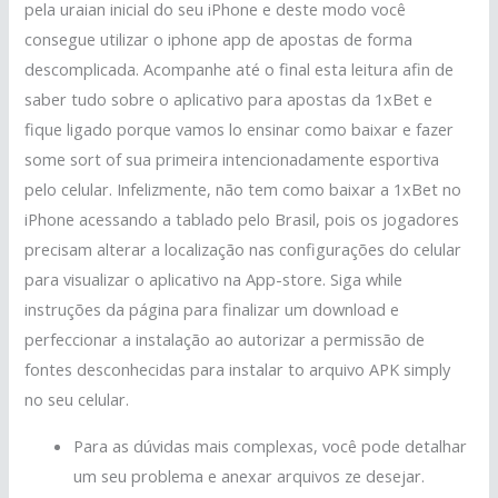
pela uraian inicial do seu iPhone e deste modo você
consegue utilizar o iphone app de apostas de forma
descomplicada. Acompanhe até o final esta leitura afin de
saber tudo sobre o aplicativo para apostas da 1xBet e
fique ligado porque vamos lo ensinar como baixar e fazer
some sort of sua primeira intencionadamente esportiva
pelo celular. Infelizmente, não tem como baixar a 1xBet no
iPhone acessando a tablado pelo Brasil, pois os jogadores
precisam alterar a localização nas configurações do celular
para visualizar o aplicativo na App-store. Siga while
instruções da página para finalizar um download e
perfeccionar a instalação ao autorizar a permissão de
fontes desconhecidas para instalar to arquivo APK simply
no seu celular.
Para as dúvidas mais complexas, você pode detalhar
um seu problema e anexar arquivos ze desejar.