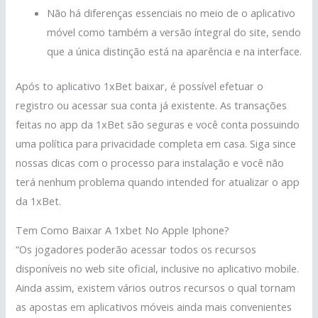
Não há diferenças essenciais no meio de o aplicativo
móvel como também a versão íntegral do site, sendo
que a única distinção está na aparência e na interface.
Após to aplicativo 1xBet baixar, é possível efetuar o
registro ou acessar sua conta já existente. As transações
feitas no app da 1xBet são seguras e você conta possuindo
uma política para privacidade completa em casa. Siga since
nossas dicas com o processo para instalação e você não
terá nenhum problema quando intended for atualizar o app
da 1xBet.
Tem Como Baixar A 1xbet No Apple Iphone?
“Os jogadores poderão acessar todos os recursos
disponíveis no web site oficial, inclusive no aplicativo mobile.
Ainda assim, existem vários outros recursos o qual tornam
as apostas em aplicativos móveis ainda mais convenientes