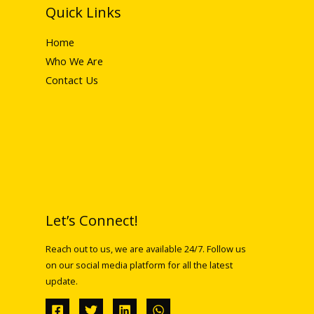
Quick Links
Home
Who We Are
Contact Us
Let’s Connect!
Reach out to us, we are available 24/7. Follow us
on our social media platform for all the latest
update.